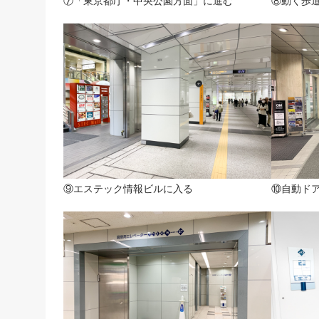
⑦「東京都庁・中央公園方面」に進む
⑧動く歩
⑨エステック情報ビルに入る
⑩自動ド