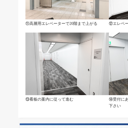
⑪高層用エレベーターで20階まで上がる
⑫エレベ
⑬看板の案内に従って進む
⑭受付に
下さい