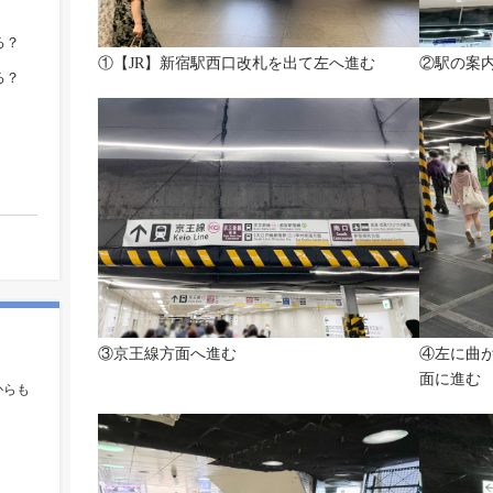
る？
①【JR】新宿駅西口改札を出て左へ進む
②駅の案
る？
③京王線方面へ進む
④左に曲
。
面に進む
からも