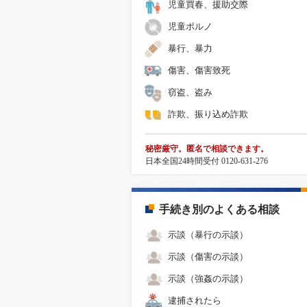
児童買春、援助交際
児童ポルノ
暴行、暴力
傷害、傷害致死
窃盗、盗み
詐欺、振り込め詐欺
秘密厳守。匿名で相談できます。
日本全国24時間受付 0120-631-276
手続き別のよくある相談
示談（暴行の示談）
示談（傷害の示談）
示談（強姦の示談）
逮捕されたら