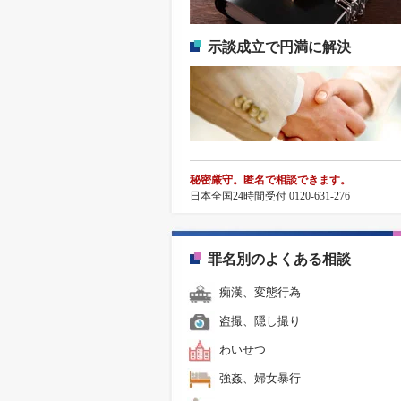
示談成立で円満に解決
秘密厳守。匿名で相談できます。
日本全国24時間受付 0120-631-276
罪名別のよくある相談
痴漢、変態行為
盗撮、隠し撮り
わいせつ
強姦、婦女暴行