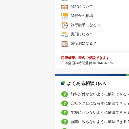
保釈について
保釈金の相場
執行猶予になる？
実刑になる？
懲役刑になる？
秘密厳守。匿名で相談できます。
日本全国24時間受付 0120-631-276
よくある相談 Q&A
前科が付かないように解決できる
会社をクビにならずに解決できる
学校にバレないように解決できる
新聞に載らないように解決できる