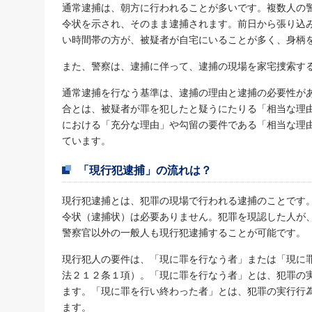
通常逮捕は、朝方に行われることが多いです。複数人の
令状を示され、そのまま逮捕されます。前日から張り込
い時間帯の方が、被疑者が自宅にいることが多く、身柄
また、警察は、逮捕に伴って、逮捕の現場を家宅捜索す
通常逮捕を行なう基準は、逮捕の理由と逮捕の必要性が
合とは、被疑者が罪を犯したと疑うにたりる「相当な理
における「充分な理由」や勾留の要件である「相当な理
ています。
「現行犯逮捕」の流れは？
現行犯逮捕とは、犯罪の現場で行われる逮捕のことです
令状（逮捕状）は必要ありません。犯罪を現認した人が
警察官以外の一般人も現行犯逮捕することが可能です。
現行犯人の要件は、「現に罪を行なう者」または「現に
法２１２条１項）。「現に罪を行なう者」とは、犯罪の
ます。「現に罪を行い終わった者」とは、犯罪の実行行
ます。