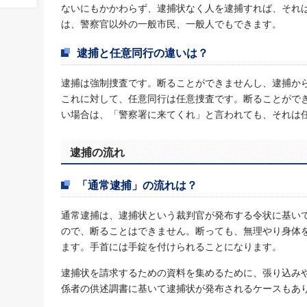
ないにもかかわらず、逮捕状なく人を逮捕すれば、それ
は、警察官以外の一般市民、一般人でもできます。
逮捕と任意同行の違いは？
逮捕は強制捜査です。断ることができませんし、逮捕か
これに対して、任意同行は任意捜査です。断ることがで
い場合は、「警察署に来てくれ」と言われても、それは
逮捕の流れ
「通常逮捕」の流れは？
通常逮捕は、逮捕状という裁判官が発布する令状に基い
ので、断ることはできません。断っても、無理やり身体
ます。手首には手錠を付けられることになります。
逮捕状を請求するための資料を集めるために、張り込み
係者の供述調書に基いて逮捕状が発布されるケースもあ