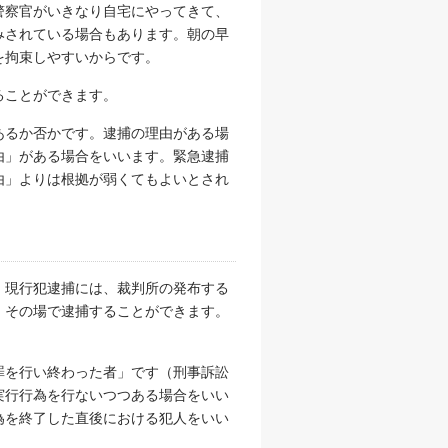
警察官がいきなり自宅にやってきて、
みされている場合もあります。朝の早
を拘束しやすいからです。
ることができます。
あるか否かです。逮捕の理由がある場
由」がある場合をいいます。緊急逮捕
由」よりは根拠が弱くてもよいとされ
。現行犯逮捕には、裁判所の発布する
、その場で逮捕することができます。
罪を行い終わった者」です（刑事訴訟
実行行為を行ないつつある場合をいい
為を終了した直後における犯人をいい