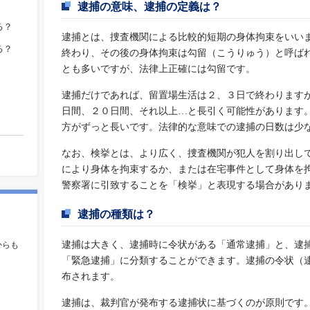
逮捕の意味、逮捕の定義は？
る？
逮捕とは、捜査機関による比較的短期の身体拘束をいい
る？
終わり、その後の身体拘束は勾留（こうりゅう）と呼ば
とも多いですが、法律上正確には勾留です。
逮捕だけであれば、留置場生活は２、３日で終わります
日間、２０日間、それ以上…と長引く可能性があります
方がずっと長いです。法律的な意味での逮捕の日数は少
なお、検挙とは、より広く、捜査機関が犯人を割り出し
により身体を拘束するか、または在宅事件として身体を
警察署に引致することを「検挙」と表現する場合があり
逮捕の種類は？
。
逮捕は大きく、逮捕時に令状がある「通常逮捕」と、逮
からも
「緊急逮捕」に分類することができます。逮捕の令状（
布されます。
逮捕は、裁判官が発布する逮捕状に基づくのが原則です