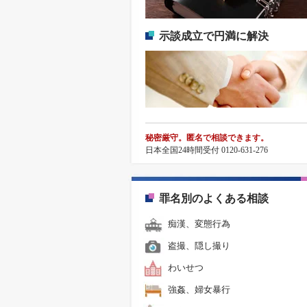
示談成立で円満に解決
秘密厳守。匿名で相談できます。
日本全国24時間受付 0120-631-276
罪名別のよくある相談
痴漢、変態行為
盗撮、隠し撮り
わいせつ
強姦、婦女暴行