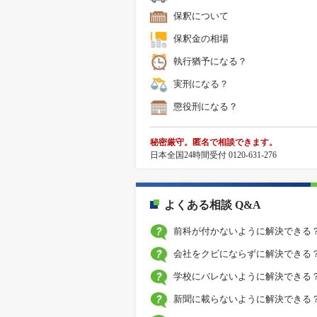
保釈について
保釈金の相場
執行猶予になる？
実刑になる？
懲役刑になる？
秘密厳守。匿名で相談できます。
日本全国24時間受付 0120-631-276
よくある相談 Q&A
前科が付かないように解決できる
会社をクビにならずに解決できる
学校にバレないように解決できる
新聞に載らないように解決できる