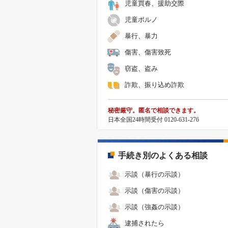
児童買春、援助交際
児童ポルノ
暴行、暴力
傷害、傷害致死
窃盗、盗み
詐欺、振り込め詐欺
秘密厳守。匿名で相談できます。
日本全国24時間受付 0120-631-276
手続き別のよくある相談
示談（暴行の示談）
示談（傷害の示談）
示談（強姦の示談）
逮捕されたら