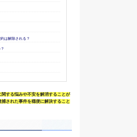
？
契約は解除される？
い？
？
に関する悩みや不安を解消することが
逮捕された事件を穏便に解決すること