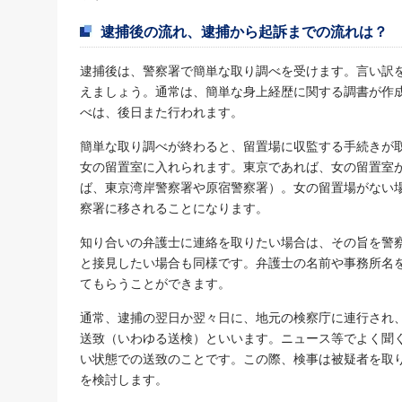
逮捕後の流れ、逮捕から起訴までの流れは？
逮捕後は、警察署で簡単な取り調べを受けます。言い訳
えましょう。通常は、簡単な身上経歴に関する調書が作
べは、後日また行われます。
簡単な取り調べが終わると、留置場に収監する手続きが
女の留置室に入れられます。東京であれば、女の留置室
ば、東京湾岸警察署や原宿警察署）。女の留置場がない
察署に移されることになります。
知り合いの弁護士に連絡を取りたい場合は、その旨を警
と接見したい場合も同様です。弁護士の名前や事務所名
てもらうことができます。
通常、逮捕の翌日か翌々日に、地元の検察庁に連行され
送致（いわゆる送検）といいます。ニュース等でよく聞
い状態での送致のことです。この際、検事は被疑者を取
を検討します。