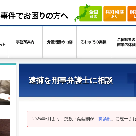
逮捕を刑事弁護士に相談
2025年6月より、懲役・禁錮刑が「
拘禁刑
」に統一さ