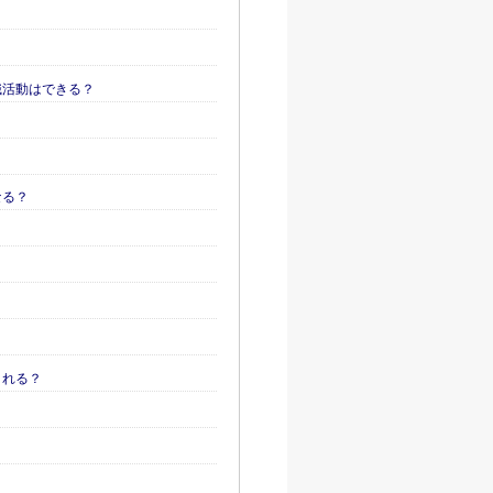
職活動はできる？
なる？
？
される？