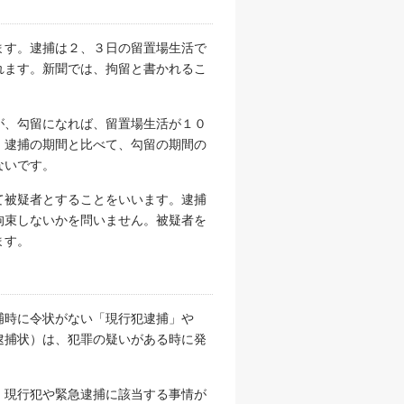
ます。逮捕は２、３日の留置場生活で
れます。新聞では、拘留と書かれるこ
が、勾留になれば、留置場生活が１０
。逮捕の期間と比べて、勾留の期間の
ないです。
て被疑者とすることをいいます。逮捕
拘束しないかを問いません。被疑者を
ます。
捕時に令状がない「現行犯逮捕」や
逮捕状）は、犯罪の疑いがある時に発
。現行犯や緊急逮捕に該当する事情が