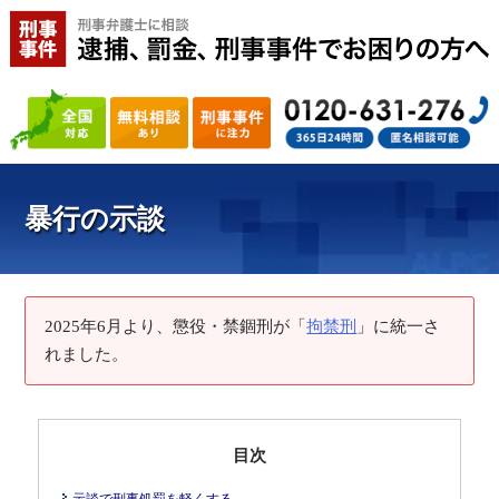
暴行の示談
2025年6月より、懲役・禁錮刑が「
拘禁刑
」に統一さ
れました。
目次