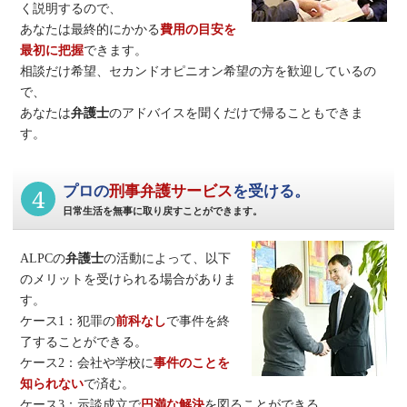
く説明するので、
あなたは最終的にかかる
費用の目安を
最初に把握
できます。
相談だけ希望、セカンドオピニオン希望の方を歓迎しているの
で、
あなたは
弁護士
のアドバイスを聞くだけで帰ることもできま
す。
4
プロの
刑事弁護サービス
を受ける。
日常生活を無事に取り戻すことができます。
ALPCの
弁護士
の活動によって、以下
のメリットを受けられる場合がありま
す。
ケース1：犯罪の
前科なし
で事件を終
了することができる。
ケース2：会社や学校に
事件のことを
知られない
で済む。
ケース3：示談成立で
円満な解決
を図ることができる。