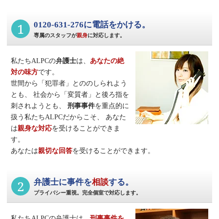
1
0120-631-276に電話をかける。
専属のスタッフが
親身
に対応します。
私たちALPCの
弁護士
は、
あなたの絶
対の味方
です。
世間から「犯罪者」とののしられよう
とも、
社会から「変質者」と後ろ指を
刺されようとも、
刑事事件
を重点的に
扱う私たちALPCだからこそ、
あなた
は
親身な対応
を受けることができま
す。
あなたは
親切な回答
を受けることができます。
2
弁護士に事件を
相談
する。
プライバシー重視。完全個室で対応します。
私たちALPCの弁護士は、
刑事事件
を