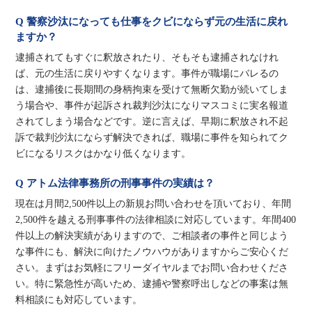
Q 警察沙汰になっても仕事をクビにならず元の生活に戻れ
ますか？
逮捕されてもすぐに釈放されたり、そもそも逮捕されなけれ
ば、元の生活に戻りやすくなります。事件が職場にバレるの
は、逮捕後に長期間の身柄拘束を受けて無断欠勤が続いてしま
う場合や、事件が起訴され裁判沙汰になりマスコミに実名報道
されてしまう場合などです。逆に言えば、早期に釈放され不起
訴で裁判沙汰にならず解決できれば、職場に事件を知られてク
ビになるリスクはかなり低くなります。
Q アトム法律事務所の刑事事件の実績は？
現在は月間2,500件以上の新規お問い合わせを頂いており、年間
2,500件を越える刑事事件の法律相談に対応しています。年間400
件以上の解決実績がありますので、ご相談者の事件と同じよう
な事件にも、解決に向けたノウハウがありますからご安心くだ
さい。まずはお気軽にフリーダイヤルまでお問い合わせくださ
い。特に緊急性が高いため、逮捕や警察呼出しなどの事案は無
料相談にも対応しています。