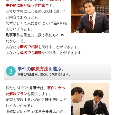
中心的に取り扱う専門家
です。
会社や学校に伝わるのは絶対に避けた
い内容であろうとも、
恥ずかしくて人に言いにくい悩みを抱
えていようとも、
刑事事件
を重点的に扱う私たちALPC
だからこそ、
あなたは
匿名で相談
を受けることができます。
あなたは
偽名でも相談
を受けることができます。
3
事件の
解決方法
を選ぶ。
明確な料金体系。安心して依頼できます。
私たちALPCの
弁護士
は、
事件に合っ
た解決プラン
を提供します。
要望を実現するための
弁護士
費用はど
れくらいかかるか、
明確に定めた料金体系を
弁護士
が詳し