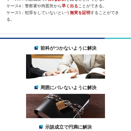
ケース4：警察署や拘置所から
早く出る
ことができる。
ケース5：犯罪をしていないという
無実を証明
することができ
る。
前科がつかないように解決
周囲にバレないように解決
示談成立で円満に解決