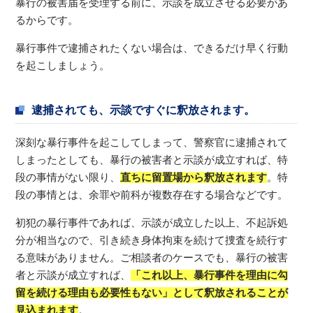
暴行の被害届を受理する前に、示談を成立させる必要があ
るからです。
暴行事件で逮捕されたくない場合は、できるだけ早く行動
を起こしましょう。
逮捕されても、示談ですぐに釈放されます。
深刻な暴行事件を起こしてしまって、警察官に逮捕されて
しまったとしても、暴行の被害者と示談が成立すれば、特
段の事情がない限り、
直ちに留置場から釈放されます
。特
段の事情とは、余罪や前科が複数存在する場合などです。
初犯の暴行事件であれば、示談が成立した以上、不起訴処
分が相当なので、引き続き身体拘束を続けて捜査を続行す
る意味がありません。ご相談者のケースでも、暴行の被害
者と示談が成立すれば、
「これ以上、暴行事件を理由に勾
留を続ける理由も必要性もない」として釈放されることが
見込まれます
。