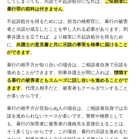
してしまっても、示談で不起訴処分になれば、
ご依頼者に
暴行罪の前科は付きません
。
不起訴処分を得るためには、担当の検察官に、暴行の被害
者と示談が成立したことを申し入れる必要があります。刑
事弁護士を立てれば、より確実に不起訴処分を得るため
に、
弁護士の意見書と共に示談の事実を検事に届けること
ができます
。
暴行の相手方が知り合いの場合は、ご相談者自身で示談を
進めることができます。刑事弁護士が間に入れば、
憤慨す
る暴行の被害者ともスムーズに話し合いを進めることがで
きます
。代理人相手だと、被害者もクールダウンすること
が多いからです。
暴行の相手方が見知らぬ人の場合は、ご相談者自身では示
談を進められないケースが多いです。警察や検察として
も、暴行の加害者に被害者の連絡先を直接伝えることは、
そう多くないからです。この場合、暴行の示談を進めるた