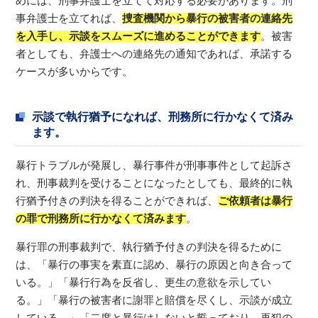
めには、刑事弁護士を立てて対応する必要があります。刑
事弁護士を立てれば、
捜査機関から暴行の被害者の連絡先
を入手し、示談をスムーズに進めることができます
。被害
者としても、弁護士への連絡先の通知であれば、承諾する
ケースが多いからです。
示談で執行猶予になれば、刑務所に行かなくて済み
ます。
暴行トラブルが発展し、暴行事件が刑事事件として起訴さ
れ、刑事裁判を受けることになったとしても、最終的に執
行猶予付きの判決を得ることができれば、
ご依頼者は暴行
の罪で刑務所に行かなくて済みます
。
暴行罪の刑事裁判で、執行猶予付きの判決を得るために
は、「暴行の事実を素直に認め、暴行の原因と向き合って
いる。」「暴行行為を反省し、更生の意欲を示してい
る。」「暴行の被害者に謝罪と賠償を尽くし、示談が成立
している。」「二度と暴行はしないと誓っており、再犯の