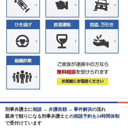
刑事弁護士に
相談
→
弁護依頼
→
事件解決
の流れ
親身で頼りになる刑事弁護士との
相談予約を24時間体制
で
受付けています