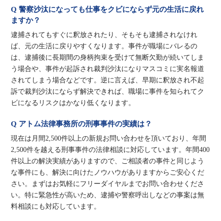
Q 警察沙汰になっても仕事をクビにならず元の生活に戻れ
ますか？
逮捕されてもすぐに釈放されたり、そもそも逮捕されなけれ
ば、元の生活に戻りやすくなります。事件が職場にバレるの
は、逮捕後に長期間の身柄拘束を受けて無断欠勤が続いてしま
う場合や、事件が起訴され裁判沙汰になりマスコミに実名報道
されてしまう場合などです。逆に言えば、早期に釈放され不起
訴で裁判沙汰にならず解決できれば、職場に事件を知られてク
ビになるリスクはかなり低くなります。
Q アトム法律事務所の刑事事件の実績は？
現在は月間2,500件以上の新規お問い合わせを頂いており、年間
2,500件を越える刑事事件の法律相談に対応しています。年間400
件以上の解決実績がありますので、ご相談者の事件と同じよう
な事件にも、解決に向けたノウハウがありますからご安心くだ
さい。まずはお気軽にフリーダイヤルまでお問い合わせくださ
い。特に緊急性が高いため、逮捕や警察呼出しなどの事案は無
料相談にも対応しています。