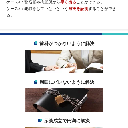
ケース4：警察署や拘置所から
早く出る
ことができる。
ケース5：犯罪をしていないという
無実を証明
することができ
る。
前科がつかないように解決
周囲にバレないように解決
示談成立で円満に解決