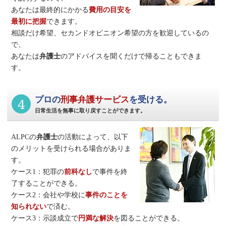
あなたは最終的にかかる
費用の目安を
最初に把握
できます。
相談だけ希望、セカンドオピニオン希望の方を歓迎しているの
で、
あなたは
弁護士
のアドバイスを聞くだけで帰ることもできま
す。
4
プロの
刑事弁護サービス
を受ける。
日常生活を無事に取り戻すことができます。
ALPCの
弁護士
の活動によって、以下
のメリットを受けられる場合がありま
す。
ケース1：犯罪の
前科なし
で事件を終
了することができる。
ケース2：会社や学校に
事件のことを
知られない
で済む。
ケース3：示談成立で
円満な解決
を図ることができる。