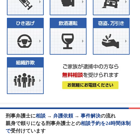
刑事弁護士に
相談
→
弁護依頼
→
事件解決
の流れ
親身で頼りになる刑事弁護士との
相談予約を24時間体制
で
受付けています