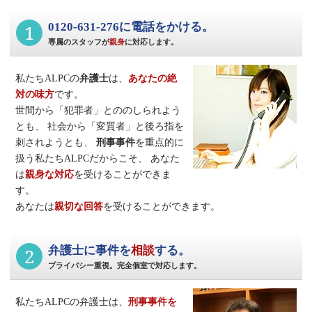
1
0120-631-276に電話をかける。
専属のスタッフが
親身
に対応します。
私たちALPCの
弁護士
は、
あなたの絶
対の味方
です。
世間から「犯罪者」とののしられよう
とも、
社会から「変質者」と後ろ指を
刺されようとも、
刑事事件
を重点的に
扱う私たちALPCだからこそ、
あなた
は
親身な対応
を受けることができま
す。
あなたは
親切な回答
を受けることができます。
2
弁護士に事件を
相談
する。
プライバシー重視。完全個室で対応します。
私たちALPCの弁護士は、
刑事事件
を