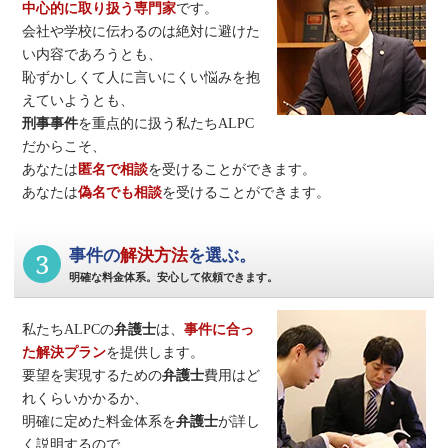
中心的に取り扱う専門家
です。
会社や学校に伝わるのは絶対に避けた
い内容であろうとも、
恥ずかしくて人に言いにくい悩みを抱
えていようとも、
刑事事件
を重点的に扱う私たちALPC
だからこそ、
あなたは
匿名で相談
を受けることができます。
あなたは
偽名でも相談
を受けることができます。
3
事件の
解決方法
を選ぶ。
明確な料金体系。安心して依頼できます。
私たちALPCの
弁護士
は、
事件に合っ
た解決プラン
を提供します。
要望を実現するための
弁護士
費用はど
れくらいかかるか、
明確に定めた料金体系を
弁護士
が詳し
く説明するので、