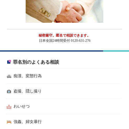
秘密厳守。匿名で相談できます。
日本全国24時間受付 0120-631-276
罪名別のよくある相談
痴漢、変態行為
盗撮、隠し撮り
わいせつ
強姦、婦女暴行