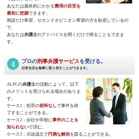
あなたは最終的にかかる
費用の目安を
最初に把握
できます。
相談だけ希望、セカンドオピニオン希望の方を歓迎しているの
で、
あなたは
弁護士
のアドバイスを聞くだけで帰ることもできま
す。
4
プロの
刑事弁護サービス
を受ける。
日常生活を無事に取り戻すことができます。
ALPCの
弁護士
の活動によって、以下
のメリットを受けられる場合がありま
す。
ケース1：犯罪の
前科なし
で事件を終
了することができる。
ケース2：会社や学校に
事件のことを
知られない
で済む。
ケース3：示談成立で
円満な解決
を図ることができる。