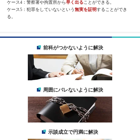
ケース4：警察署や拘置所から
早く出る
ことができる。
ケース5：犯罪をしていないという
無実を証明
することができ
る。
前科がつかないように解決
周囲にバレないように解決
示談成立で円満に解決