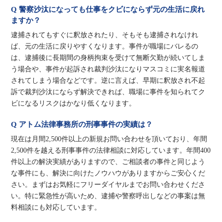
Q 警察沙汰になっても仕事をクビにならず元の生活に戻れ
ますか？
逮捕されてもすぐに釈放されたり、そもそも逮捕されなけれ
ば、元の生活に戻りやすくなります。事件が職場にバレるの
は、逮捕後に長期間の身柄拘束を受けて無断欠勤が続いてしま
う場合や、事件が起訴され裁判沙汰になりマスコミに実名報道
されてしまう場合などです。逆に言えば、早期に釈放され不起
訴で裁判沙汰にならず解決できれば、職場に事件を知られてク
ビになるリスクはかなり低くなります。
Q アトム法律事務所の刑事事件の実績は？
現在は月間2,500件以上の新規お問い合わせを頂いており、年間
2,500件を越える刑事事件の法律相談に対応しています。年間400
件以上の解決実績がありますので、ご相談者の事件と同じよう
な事件にも、解決に向けたノウハウがありますからご安心くだ
さい。まずはお気軽にフリーダイヤルまでお問い合わせくださ
い。特に緊急性が高いため、逮捕や警察呼出しなどの事案は無
料相談にも対応しています。