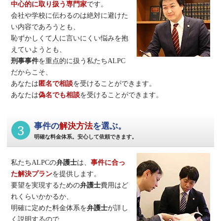
中心的に取り扱う専門家
です。
会社や学校に伝わるのは絶対に避けた
い内容であろうとも、
恥ずかしくて人に言いにくい悩みを抱
えていようとも、
刑事事件
を重点的に扱う私たちALPC
だからこそ、
あなたは
匿名で相談
を受けることができます。
あなたは
偽名でも相談
を受けることができます。
3
事件の
解決方法
を選ぶ。
明確な料金体系。安心して依頼できます。
私たちALPCの
弁護士
は、
事件に合っ
た解決プラン
を提供します。
要望を実現するための
弁護士
費用はど
れくらいかかるか、
明確に定めた料金体系を
弁護士
が詳し
く説明するので、