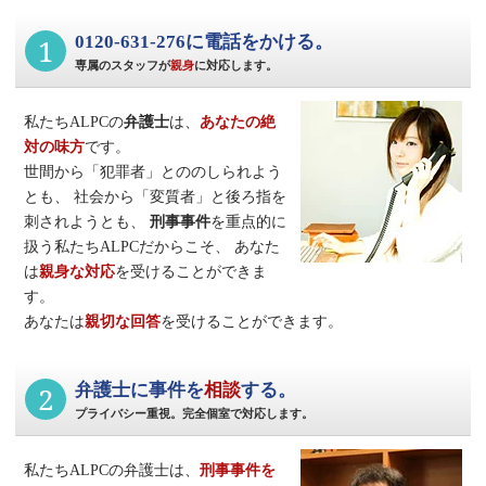
1
0120-631-276に電話をかける。
専属のスタッフが
親身
に対応します。
私たちALPCの
弁護士
は、
あなたの絶
対の味方
です。
世間から「犯罪者」とののしられよう
とも、
社会から「変質者」と後ろ指を
刺されようとも、
刑事事件
を重点的に
扱う私たちALPCだからこそ、
あなた
は
親身な対応
を受けることができま
す。
あなたは
親切な回答
を受けることができます。
2
弁護士に事件を
相談
する。
プライバシー重視。完全個室で対応します。
私たちALPCの弁護士は、
刑事事件
を