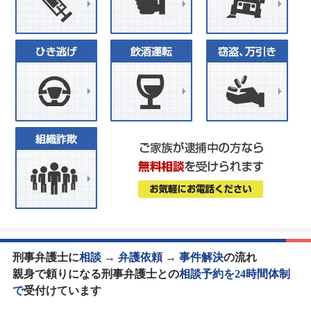
刑事弁護士に
相談
→
弁護依頼
→
事件解決
の流れ
親身で頼りになる刑事弁護士との
相談予約を24時間体制
で
受付けています