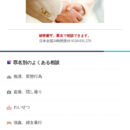
秘密厳守。匿名で相談できます。
日本全国24時間受付 0120-631-276
罪名別のよくある相談
痴漢、変態行為
盗撮、隠し撮り
わいせつ
強姦、婦女暴行