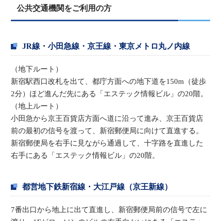
公共交通機関をご利用の方
JR線・小田急線・京王線・東京メトロ丸ノ内線
（地下ルート）
新宿駅西口改札を出て、都庁方面への地下道を150m（徒歩
2分）ほど進んだ先にある「エステック情報ビル」の20階。
（地上ルート）
小田急から京王百貨店方面へ道に沿って進み、京王百貨店
前の最初の信号を渡って、新宿郵便局に向けて直進する。
新宿郵便局を右手に見ながら通過して、十字路を直進した
右手にある「エステック情報ビル」の20階。
都営地下鉄新宿線・大江戸線（京王新線）
7番出口から地上に出て直進し、新宿郵便局前の信号で左に