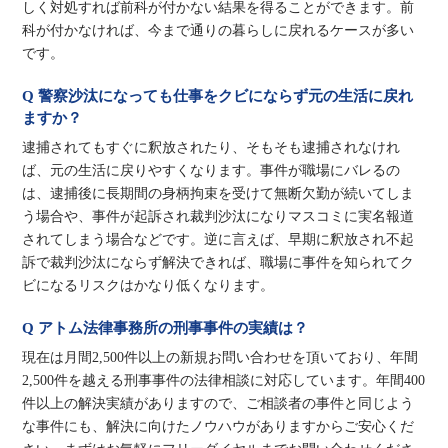
しく対処すれば前科が付かない結果を得ることができます。前
科が付かなければ、今まで通りの暮らしに戻れるケースが多い
です。
Q 警察沙汰になっても仕事をクビにならず元の生活に戻れ
ますか？
逮捕されてもすぐに釈放されたり、そもそも逮捕されなけれ
ば、元の生活に戻りやすくなります。事件が職場にバレるの
は、逮捕後に長期間の身柄拘束を受けて無断欠勤が続いてしま
う場合や、事件が起訴され裁判沙汰になりマスコミに実名報道
されてしまう場合などです。逆に言えば、早期に釈放され不起
訴で裁判沙汰にならず解決できれば、職場に事件を知られてク
ビになるリスクはかなり低くなります。
Q アトム法律事務所の刑事事件の実績は？
現在は月間2,500件以上の新規お問い合わせを頂いており、年間
2,500件を越える刑事事件の法律相談に対応しています。年間400
件以上の解決実績がありますので、ご相談者の事件と同じよう
な事件にも、解決に向けたノウハウがありますからご安心くだ