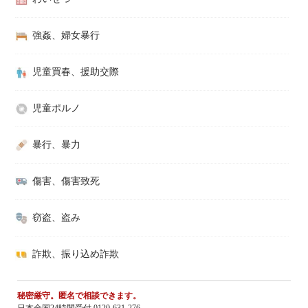
強姦、婦女暴行
児童買春、援助交際
児童ポルノ
暴行、暴力
傷害、傷害致死
窃盗、盗み
詐欺、振り込め詐欺
秘密厳守。匿名で相談できます。
日本全国24時間受付 0120-631-276