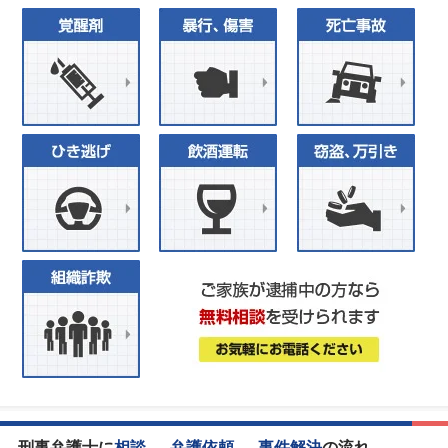
刑事弁護士に
相談
→
弁護依頼
→
事件解決
の流れ