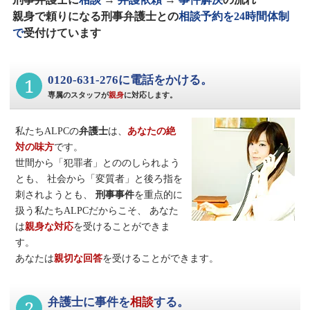
親身で頼りになる刑事弁護士との
相談予約を24時間体制
で
受付けています
1
0120-631-276に電話をかける。
専属のスタッフが
親身
に対応します。
私たちALPCの
弁護士
は、
あなたの絶
対の味方
です。
世間から「犯罪者」とののしられよう
とも、
社会から「変質者」と後ろ指を
刺されようとも、
刑事事件
を重点的に
扱う私たちALPCだからこそ、
あなた
は
親身な対応
を受けることができま
す。
あなたは
親切な回答
を受けることができます。
2
弁護士に事件を
相談
する。