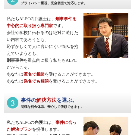
プライバシー重視。完全個室で対応します。
私たちALPCの弁護士は、
刑事事件
を
中心的に取り扱う専門家
です。
会社や学校に伝わるのは絶対に避けた
い内容であろうとも、
恥ずかしくて人に言いにくい悩みを抱
えていようとも、
刑事事件
を重点的に扱う私たちALPC
だからこそ、
あなたは
匿名で相談
を受けることができます。
あなたは
偽名でも相談
を受けることができます。
3
事件の
解決方法
を選ぶ。
明確な料金体系。安心して依頼できます。
私たちALPCの
弁護士
は、
事件に合っ
た解決プラン
を提供します。