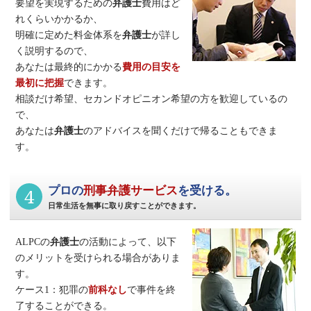
要望を実現するための
弁護士
費用はど
れくらいかかるか、
明確に定めた料金体系を
弁護士
が詳し
く説明するので、
あなたは最終的にかかる
費用の目安を
最初に把握
できます。
相談だけ希望、セカンドオピニオン希望の方を歓迎しているの
で、
あなたは
弁護士
のアドバイスを聞くだけで帰ることもできま
す。
4
プロの
刑事弁護サービス
を受ける。
日常生活を無事に取り戻すことができます。
ALPCの
弁護士
の活動によって、以下
のメリットを受けられる場合がありま
す。
ケース1：犯罪の
前科なし
で事件を終
了することができる。