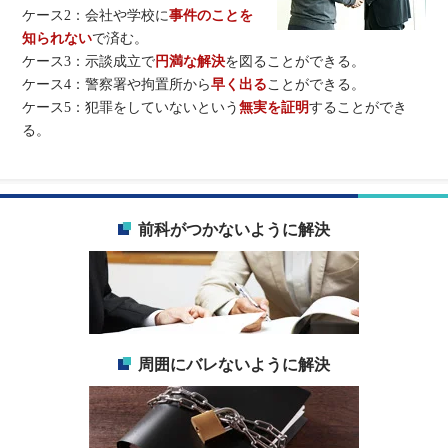
ケース2：会社や学校に
事件のことを
知られない
で済む。
ケース3：示談成立で
円満な解決
を図ることができる。
ケース4：警察署や拘置所から
早く出る
ことができる。
ケース5：犯罪をしていないという
無実を証明
することができ
る。
前科がつかないように解決
周囲にバレないように解決