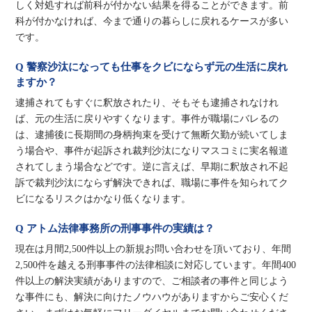
しく対処すれば前科が付かない結果を得ることができます。前
科が付かなければ、今まで通りの暮らしに戻れるケースが多い
です。
Q 警察沙汰になっても仕事をクビにならず元の生活に戻れ
ますか？
逮捕されてもすぐに釈放されたり、そもそも逮捕されなけれ
ば、元の生活に戻りやすくなります。事件が職場にバレるの
は、逮捕後に長期間の身柄拘束を受けて無断欠勤が続いてしま
う場合や、事件が起訴され裁判沙汰になりマスコミに実名報道
されてしまう場合などです。逆に言えば、早期に釈放され不起
訴で裁判沙汰にならず解決できれば、職場に事件を知られてク
ビになるリスクはかなり低くなります。
Q アトム法律事務所の刑事事件の実績は？
現在は月間2,500件以上の新規お問い合わせを頂いており、年間
2,500件を越える刑事事件の法律相談に対応しています。年間400
件以上の解決実績がありますので、ご相談者の事件と同じよう
な事件にも、解決に向けたノウハウがありますからご安心くだ