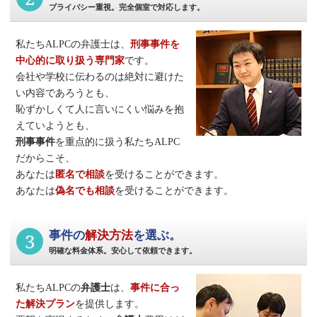
プライバシー重視。完全個室で対応します。
私たちALPCの弁護士は、
刑事事件
を
中心的に取り扱う専門家
です。
会社や学校に伝わるのは絶対に避けた
い内容であろうとも、
恥ずかしくて人に言いにくい悩みを抱
えていようとも、
刑事事件
を重点的に扱う私たちALPC
だからこそ、
あなたは
匿名で相談
を受けることができます。
あなたは
偽名でも相談
を受けることができます。
3
事件の
解決方法
を選ぶ。
明確な料金体系。安心して依頼できます。
私たちALPCの
弁護士
は、
事件に合っ
た解決プラン
を提供します。