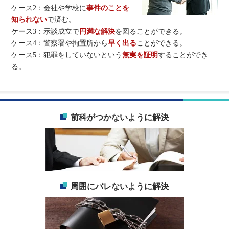
ケース2：会社や学校に
事件のことを
知られない
で済む。
ケース3：示談成立で
円満な解決
を図ることができる。
ケース4：警察署や拘置所から
早く出る
ことができる。
ケース5：犯罪をしていないという
無実を証明
することができ
る。
前科がつかないように解決
周囲にバレないように解決