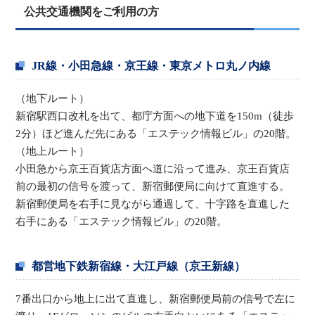
公共交通機関をご利用の方
JR線・小田急線・京王線・東京メトロ丸ノ内線
（地下ルート）
新宿駅西口改札を出て、都庁方面への地下道を150m（徒歩
2分）ほど進んだ先にある「エステック情報ビル」の20階。
（地上ルート）
小田急から京王百貨店方面へ道に沿って進み、京王百貨店
前の最初の信号を渡って、新宿郵便局に向けて直進する。
新宿郵便局を右手に見ながら通過して、十字路を直進した
右手にある「エステック情報ビル」の20階。
都営地下鉄新宿線・大江戸線（京王新線）
7番出口から地上に出て直進し、新宿郵便局前の信号で左に