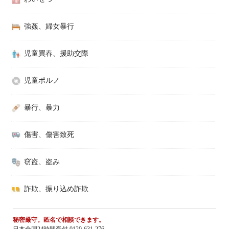
強姦、婦女暴行
児童買春、援助交際
児童ポルノ
暴行、暴力
傷害、傷害致死
窃盗、盗み
詐欺、振り込め詐欺
秘密厳守。匿名で相談できます。
日本全国24時間受付 0120-631-276