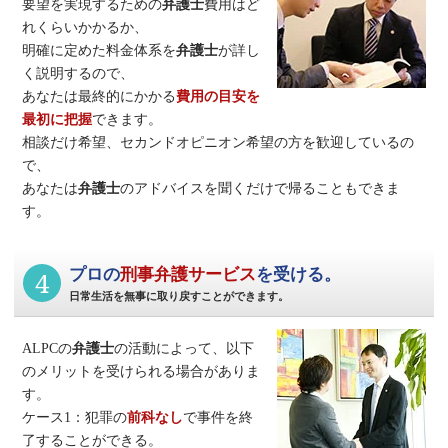
要望を実現するための
弁護士
費用はど
れくらいかかるか、
明確に定めた料金体系を
弁護士
が詳し
く説明するので、
あなたは最終的にかかる
費用の目安を
最初に把握
できます。
相談だけ希望、セカンドオピニオン希望の方を歓迎しているの
で、
あなたは
弁護士
のアドバイスを聞くだけで帰ることもできま
す。
4
プロの
刑事弁護サービス
を受ける。
日常生活を無事に取り戻すことができます。
ALPCの
弁護士
の活動によって、以下
のメリットを受けられる場合がありま
す。
ケース1：犯罪の
前科なし
で事件を終
了することができる。