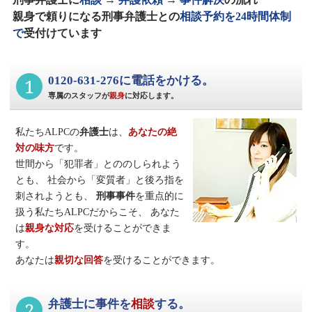
親身で頼りになる刑事弁護士との
相談予約を24時間体制
で
受付けています
1
0120-631-276に電話をかける。
専属のスタッフが
親身
に対応します。
私たちALPCの
弁護士
は、
あなたの絶
対の味方
です。
世間から「犯罪者」とののしられよう
とも、
社会から「変質者」と後ろ指を
刺されようとも、
刑事事件
を重点的に
扱う私たちALPCだからこそ、
あなた
は
親身な対応
を受けることができま
す。
あなたは
親切な回答
を受けることができます。
2
弁護士に事件を
相談
する。