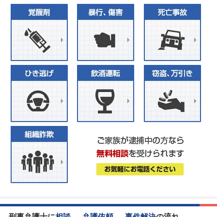
刑事弁護士に
相談
→
弁護依頼
→
事件解決
の流れ