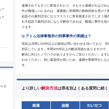
逮捕されてもすぐに釈放されたり、そもそも逮捕されなけれ
る？
件が職場にバレるのは、逮捕後に長期間の身柄拘束を受けて
起訴され裁判沙汰になりマスコミに実名報道されてしまう場
る？
れ不起訴で裁判沙汰にならず解決できれば、職場に事件を知
ります。
Q アトム法律事務所の刑事事件の実績は？
現在は月間2,500件以上の新規お問い合わせを頂いており、年
対応しています。年間400件以上の解決実績がありますので
解決に向けたノウハウがありますからご安心ください。まず
わせください。特に緊急性が高いため、逮捕や警察呼出しな
す。
。
からも
解決方法
より詳しい
は罪名別よくある質問に続く