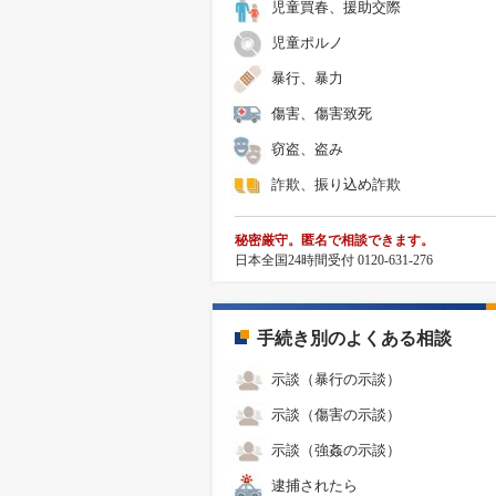
児童買春、援助交際
児童ポルノ
暴行、暴力
傷害、傷害致死
窃盗、盗み
詐欺、振り込め詐欺
秘密厳守。匿名で相談できます。
日本全国24時間受付 0120-631-276
手続き別のよくある相談
示談（暴行の示談）
示談（傷害の示談）
示談（強姦の示談）
逮捕されたら