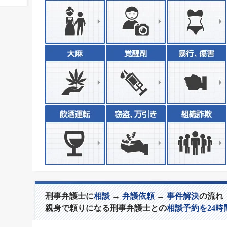
刑事弁護士に
相談
→
弁護依頼
→
事件解決
の流れ
親身で頼りになる刑事弁護士との
相談予約を24時