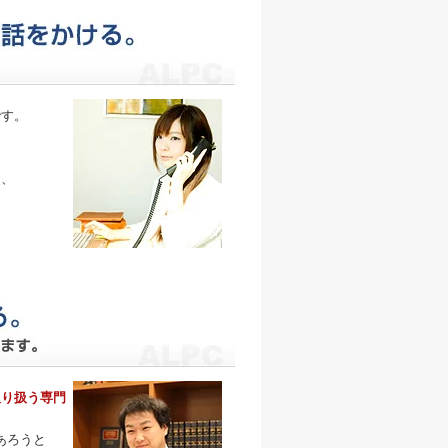
です。
、
そ、
取り扱う専門
あろうと