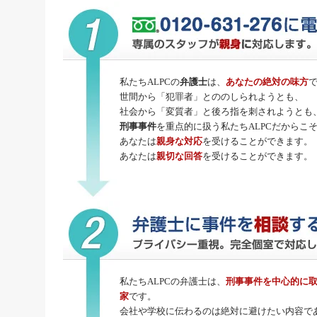
私たちALPCの
弁護士
は、
あなたの絶対の味方
世間から「犯罪者」とののしられようとも、
社会から「変質者」と後ろ指を刺されようとも
刑事事件
を重点的に扱う私たちALPCだからこ
あなたは
親身な対応
を受けることができます。
あなたは
親切な回答
を受けることができます。
私たちALPCの弁護士は、
刑事事件
を中心的に
家
です。
会社や学校に伝わるのは絶対に避けたい内容で