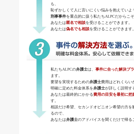
も、
恥ずかしくて人に言いにくい悩みを抱えていよ
刑事事件
を重点的に扱う私たちALPCだからこ
あなたは
匿名で相談
を受けることができます。
あなたは
偽名でも相談
を受けることができます
私たちALPCの
弁護士
は、
事件に合った解決プ
ます。
要望を実現するための
弁護士
費用はどれくらい
明確に定めた料金体系を
弁護士
が詳しく説明す
あなたは最終的にかかる
費用の目安を最初に把
す。
相談だけ希望、セカンドオピニオン希望の方を
るので、
あなたは
弁護士
のアドバイスを聞くだけで帰る