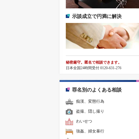
示談成立で円満に解決
秘密厳守。匿名で相談できます。
日本全国24時間受付 0120-631-276
罪名別のよくある相談
痴漢、変態行為
盗撮、隠し撮り
わいせつ
強姦、婦女暴行