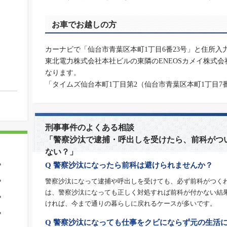
お車でお越しの方
カーナビで「仙台市青葉区本町1丁目6番23号」と住所入
東北電力株式会社本社ビルの東隣のENEOSカメイ株式
なります。
「タイムズ仙台本町1丁目第2（仙台市青葉区本町1丁目
刑事事件のよくある相談
「警察沙汰で逮捕・呼出しを受けたら、前科がつ
ない？」
Q 警察沙汰になったら前科は避けられませんか？
？
警察沙汰になって逮捕や呼出しを受けても、必ず前科がつく
？
は、警察沙汰になっても正しく対処すれば前科が付かない結
？
ければ、今まで通りの暮らしに戻れるケースが多いです。
？
Q 警察沙汰になっても仕事をクビにならず元の生活