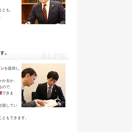
うとも、
そ、
。
ラン
を提供し
かかるか、
るので、
握
できま
歓迎してい
こともできます。