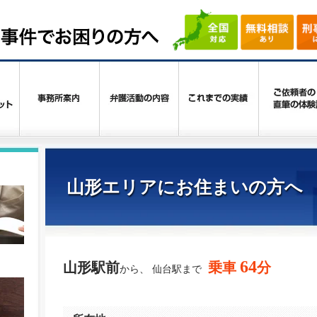
山形エリアにお住まいの方へ
64
山形駅前
乗車
分
から、 仙台駅まで