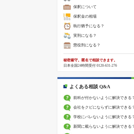
保釈について
保釈金の相場
執行猶予になる？
実刑になる？
懲役刑になる？
秘密厳守。匿名で相談できます。
日本全国24時間受付 0120-631-276
よくある相談 Q&A
前科が付かないように解決できる
会社をクビにならずに解決できる
学校にバレないように解決できる
新聞に載らないように解決できる