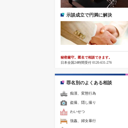
示談成立で円満に解決
秘密厳守。匿名で相談できます。
日本全国24時間受付 0120-631-276
罪名別のよくある相談
痴漢、変態行為
盗撮、隠し撮り
わいせつ
強姦、婦女暴行