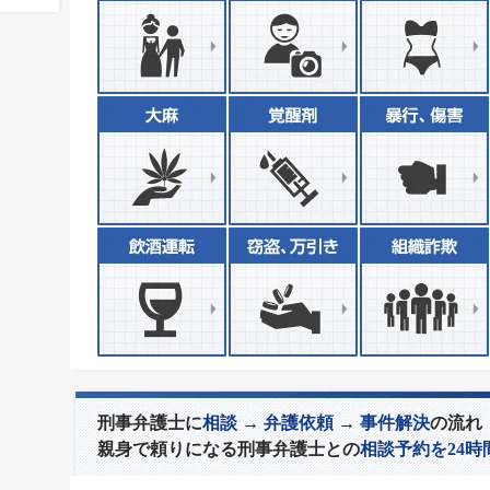
刑事弁護士に
相談
→
弁護依頼
→
事件解決
の流れ
親身で頼りになる刑事弁護士との
相談予約を24時