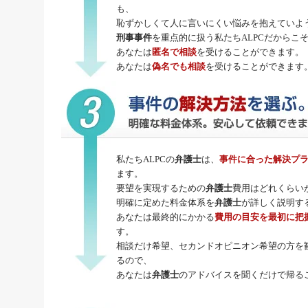
も、
恥ずかしくて人に言いにくい悩みを抱えていよ
刑事事件
を重点的に扱う私たちALPCだからこ
あなたは
匿名で相談
を受けることができます。
あなたは
偽名でも相談
を受けることができます
私たちALPCの
弁護士
は、
事件に合った解決プ
ます。
要望を実現するための
弁護士
費用はどれくらい
明確に定めた料金体系を
弁護士
が詳しく説明す
あなたは最終的にかかる
費用の目安を最初に把
す。
相談だけ希望、セカンドオピニオン希望の方を
るので、
あなたは
弁護士
のアドバイスを聞くだけで帰る