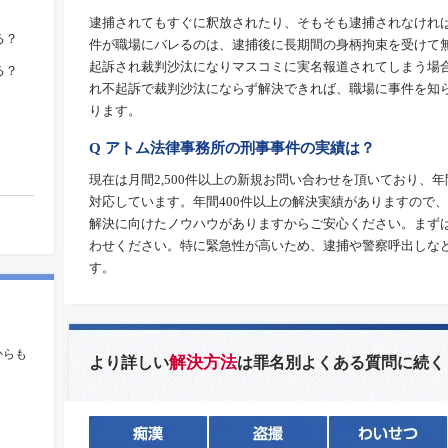
逮捕されてもすぐに釈放されたり、そもそも逮捕されなけれ
る？
件が職場にバレるのは、逮捕後に長期間の身柄拘束を受けて
起訴され裁判沙汰になりマスコミに実名報道されてしまう場
る？
れ不起訴で裁判沙汰にならず解決できれば、職場に事件を知
ります。
Q アトム法律事務所の刑事事件の実績は？
現在は月間2,500件以上の新規お問い合わせを頂いており、年
対応しています。年間400件以上の解決実績がありますので
解決に向けたノウハウがありますからご安心ください。まず
わせください。特に緊急性が高いため、逮捕や警察呼出しな
す。
。
からも
解決方法
より詳しい
は罪名別よくある質問に続く