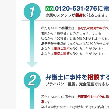
私たちALPCの
弁護士
は、
あなたの絶対の味方
世間から「犯罪者」とののしられようとも、
社会から「変質者」と後ろ指を刺されようとも
刑事事件
を重点的に扱う私たちALPCだからこ
あなたは
親身な対応
を受けることができます。
あなたは
親切な回答
を受けることができます。
私たちALPCの弁護士は、
刑事事件
を中心的に
家
です。
会社や学校に伝わるのは絶対に避けたい内容で