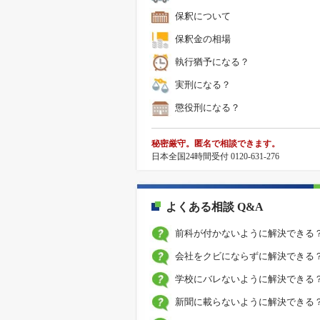
保釈について
保釈金の相場
執行猶予になる？
実刑になる？
懲役刑になる？
秘密厳守。匿名で相談できます。
日本全国24時間受付 0120-631-276
よくある相談 Q&A
前科が付かないように解決できる
会社をクビにならずに解決できる
学校にバレないように解決できる
新聞に載らないように解決できる