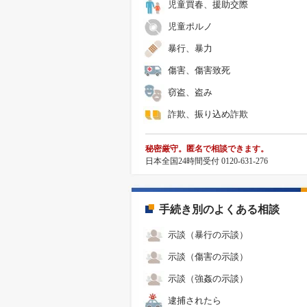
児童買春、援助交際
児童ポルノ
暴行、暴力
傷害、傷害致死
窃盗、盗み
詐欺、振り込め詐欺
秘密厳守。匿名で相談できます。
日本全国24時間受付 0120-631-276
手続き別のよくある相談
示談（暴行の示談）
示談（傷害の示談）
示談（強姦の示談）
逮捕されたら