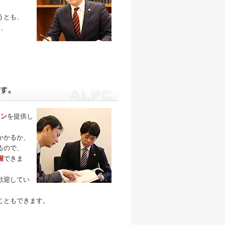
うとも、
そ、
。
ラン
を提供し
かかるか、
るので、
握
できま
歓迎してい
こともできます。