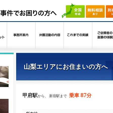
山梨エリアにお住まいの方へ
87
甲府駅
乗車
分
から、 新宿駅まで