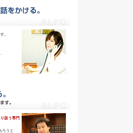
です。
、
そ、
取り扱う専門
あろうと