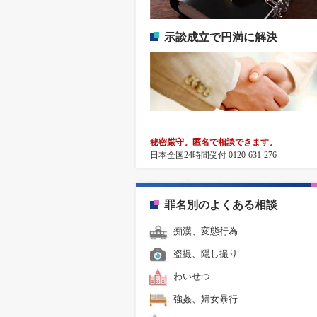
示談成立で円満に解決
秘密厳守。匿名で相談できます。
日本全国24時間受付 0120-631-276
罪名別のよくある相談
痴漢、変態行為
盗撮、隠し撮り
わいせつ
強姦、婦女暴行