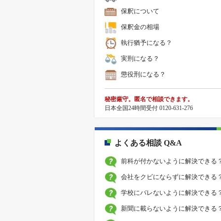
保釈について
保釈金の相場
執行猶予になる？
実刑になる？
懲役刑になる？
秘密厳守。匿名で相談できます。
日本全国24時間受付 0120-631-276
よくある相談 Q&A
前科が付かないように解決できる
会社をクビにならずに解決できる
学校にバレないように解決できる
新聞に載らないように解決できる