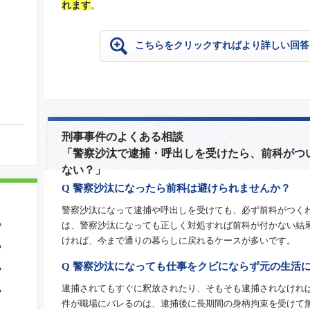
れます
。
こちらをクリックすればより詳しい回答
刑事事件のよくある相談
「警察沙汰で逮捕・呼出しを受けたら、前科がつ
ない？」
Q 警察沙汰になったら前科は避けられませんか？
警察沙汰になって逮捕や呼出しを受けても、必ず前科がつく
は、警察沙汰になっても正しく対処すれば前科が付かない結
？
ければ、今まで通りの暮らしに戻れるケースが多いです。
？
Q 警察沙汰になっても仕事をクビにならず元の生活
？
逮捕されてもすぐに釈放されたり、そもそも逮捕されなけれ
？
件が職場にバレるのは、逮捕後に長期間の身柄拘束を受けて