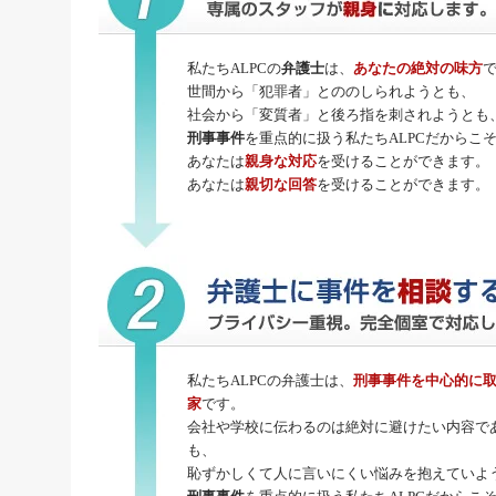
私たちALPCの
弁護士
は、
あなたの絶対の味方
世間から「犯罪者」とののしられようとも、
社会から「変質者」と後ろ指を刺されようとも
刑事事件
を重点的に扱う私たちALPCだからこ
あなたは
親身な対応
を受けることができます。
あなたは
親切な回答
を受けることができます。
私たちALPCの弁護士は、
刑事事件
を中心的に
家
です。
会社や学校に伝わるのは絶対に避けたい内容で
も、
恥ずかしくて人に言いにくい悩みを抱えていよ