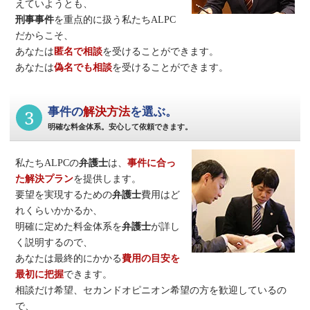
えていようとも、
刑事事件
を重点的に扱う私たちALPC
だからこそ、
あなたは
匿名で相談
を受けることができます。
あなたは
偽名でも相談
を受けることができます。
3
事件の
解決方法
を選ぶ。
明確な料金体系。安心して依頼できます。
私たちALPCの
弁護士
は、
事件に合っ
た解決プラン
を提供します。
要望を実現するための
弁護士
費用はど
れくらいかかるか、
明確に定めた料金体系を
弁護士
が詳し
く説明するので、
あなたは最終的にかかる
費用の目安を
最初に把握
できます。
相談だけ希望、セカンドオピニオン希望の方を歓迎しているの
で、