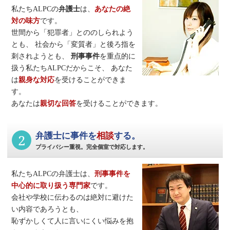
私たちALPCの
弁護士
は、
あなたの絶
対の味方
です。
世間から「犯罪者」とののしられよう
とも、
社会から「変質者」と後ろ指を
刺されようとも、
刑事事件
を重点的に
扱う私たちALPCだからこそ、
あなた
は
親身な対応
を受けることができま
す。
あなたは
親切な回答
を受けることができます。
2
弁護士に事件を
相談
する。
プライバシー重視。完全個室で対応します。
私たちALPCの弁護士は、
刑事事件
を
中心的に取り扱う専門家
です。
会社や学校に伝わるのは絶対に避けた
い内容であろうとも、
恥ずかしくて人に言いにくい悩みを抱