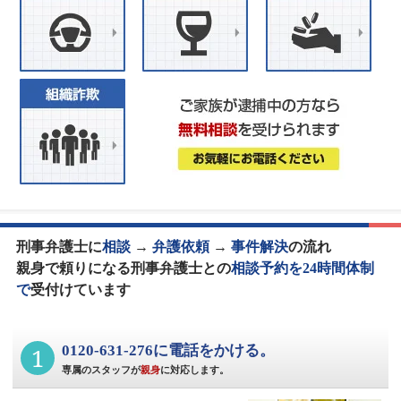
刑事弁護士に
相談
→
弁護依頼
→
事件解決
の流れ
親身で頼りになる刑事弁護士との
相談予約を24時間体制
で
受付けています
1
0120-631-276に電話をかける。
専属のスタッフが
親身
に対応します。