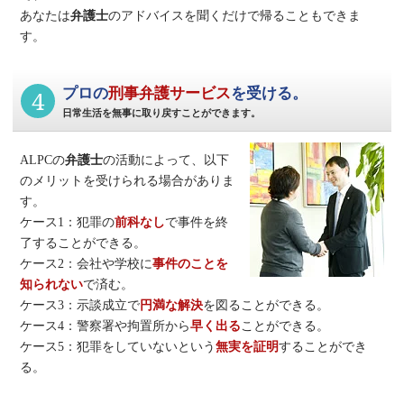
あなたは
弁護士
のアドバイスを聞くだけで帰ることもできま
す。
4
プロの
刑事弁護サービス
を受ける。
日常生活を無事に取り戻すことができます。
ALPCの
弁護士
の活動によって、以下
のメリットを受けられる場合がありま
す。
ケース1：犯罪の
前科なし
で事件を終
了することができる。
ケース2：会社や学校に
事件のことを
知られない
で済む。
ケース3：示談成立で
円満な解決
を図ることができる。
ケース4：警察署や拘置所から
早く出る
ことができる。
ケース5：犯罪をしていないという
無実を証明
することができ
る。