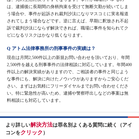
は、逮捕後に長期間の身柄拘束を受けて無断欠勤が続いてしま
う場合や、事件が起訴され裁判沙汰になりマスコミに実名報道
されてしまう場合などです。逆に言えば、早期に釈放され不起
訴で裁判沙汰にならず解決できれば、職場に事件を知られてク
ビになるリスクはかなり低くなります。
Q アトム法律事務所の刑事事件の実績は？
現在は月間2,500件以上の新規お問い合わせを頂いており、年間
2,500件を越える刑事事件の法律相談に対応しています。年間400
件以上の解決実績がありますので、ご相談者の事件と同じよう
な事件にも、解決に向けたノウハウがありますからご安心くだ
さい。まずはお気軽にフリーダイヤルまでお問い合わせくださ
い。特に緊急性が高いため、逮捕や警察呼出しなどの事案は無
料相談にも対応しています。
解決方法
より詳しい
は罪名別よくある質問に続く（アイ
クリック
コンを
）