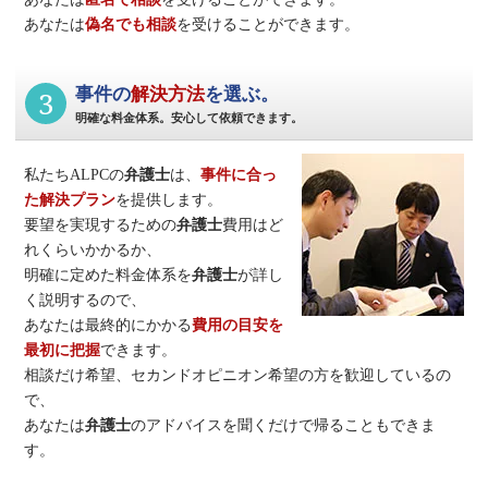
あなたは
偽名でも相談
を受けることができます。
3
事件の
解決方法
を選ぶ。
明確な料金体系。安心して依頼できます。
私たちALPCの
弁護士
は、
事件に合っ
た解決プラン
を提供します。
要望を実現するための
弁護士
費用はど
れくらいかかるか、
明確に定めた料金体系を
弁護士
が詳し
く説明するので、
あなたは最終的にかかる
費用の目安を
最初に把握
できます。
相談だけ希望、セカンドオピニオン希望の方を歓迎しているの
で、
あなたは
弁護士
のアドバイスを聞くだけで帰ることもできま
す。