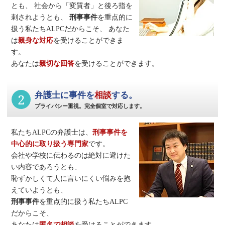
とも、
社会から「変質者」と後ろ指を
刺されようとも、
刑事事件
を重点的に
扱う私たちALPCだからこそ、
あなた
は
親身な対応
を受けることができま
す。
あなたは
親切な回答
を受けることができます。
2
弁護士に事件を
相談
する。
プライバシー重視。完全個室で対応します。
私たちALPCの弁護士は、
刑事事件
を
中心的に取り扱う専門家
です。
会社や学校に伝わるのは絶対に避けた
い内容であろうとも、
恥ずかしくて人に言いにくい悩みを抱
えていようとも、
刑事事件
を重点的に扱う私たちALPC
だからこそ、
あなたは
匿名で相談
を受けることができます。