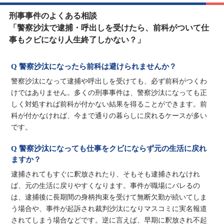
刑事事件のよくある相談
「警察沙汰で逮捕・呼出しを受けたら、前科がついて仕
事もクビになり人生終了しかない？」
Q 警察沙汰になったら前科は避けられませんか？
警察沙汰になって逮捕や呼出しを受けても、必ず前科がつくわ
けではありません。多くの刑事事件は、警察沙汰になっても正
しく対処すれば前科が付かない結果を得ることができます。前
科が付かなければ、今まで通りの暮らしに戻れるケースが多い
です。
Q 警察沙汰になっても仕事をクビにならず元の生活に戻れ
ますか？
逮捕されてもすぐに釈放されたり、そもそも逮捕されなけれ
ば、元の生活に戻りやすくなります。事件が職場にバレるの
は、逮捕後に長期間の身柄拘束を受けて無断欠勤が続いてしま
う場合や、事件が起訴され裁判沙汰になりマスコミに実名報道
されてしまう場合などです。逆に言えば、早期に釈放され不起