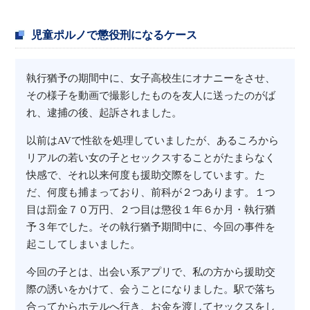
児童ポルノで懲役刑になるケース
執行猶予の期間中に、女子高校生にオナニーをさせ、
その様子を動画で撮影したものを友人に送ったのがば
れ、逮捕の後、起訴されました。
以前はAVで性欲を処理していましたが、あるころから
リアルの若い女の子とセックスすることがたまらなく
快感で、それ以来何度も援助交際をしています。た
だ、何度も捕まっており、前科が２つあります。１つ
目は罰金７０万円、２つ目は懲役１年６か月・執行猶
予３年でした。その執行猶予期間中に、今回の事件を
起こしてしまいました。
今回の子とは、出会い系アプリで、私の方から援助交
際の誘いをかけて、会うことになりました。駅で落ち
合ってからホテルへ行き、お金を渡してセックスをし