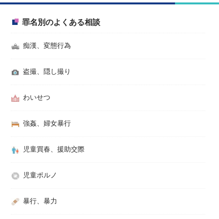
罪名別のよくある相談
痴漢、変態行為
盗撮、隠し撮り
わいせつ
強姦、婦女暴行
児童買春、援助交際
児童ポルノ
暴行、暴力