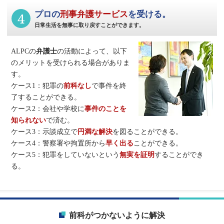
4
プロの
刑事弁護サービス
を受ける。
日常生活を無事に取り戻すことができます。
ALPCの
弁護士
の活動によって、以下
のメリットを受けられる場合がありま
す。
ケース1：犯罪の
前科なし
で事件を終
了することができる。
ケース2：会社や学校に
事件のことを
知られない
で済む。
ケース3：示談成立で
円満な解決
を図ることができる。
ケース4：警察署や拘置所から
早く出る
ことができる。
ケース5：犯罪をしていないという
無実を証明
することができ
る。
前科がつかないように解決