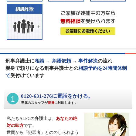
刑事弁護士に
相談
→
弁護依頼
→
事件解決
の流れ
親身で頼りになる刑事弁護士との
相談予約を24時間体制
で
受付けています
1
0120-631-276に電話をかける。
専属のスタッフが
親身
に対応します。
私たちALPCの
弁護士
は、
あなたの絶
対の味方
です。
世間から「犯罪者」とののしられよう