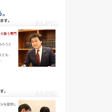
取り扱う専門
あろうと
うとも、
そ、
。
ラン
を提供し