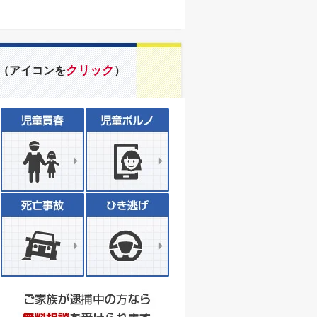
クリック
（アイコンを
）