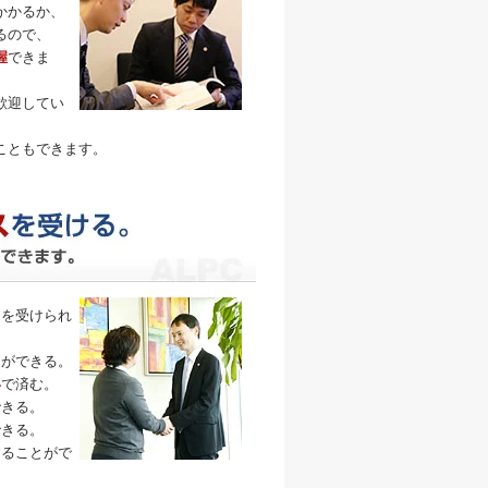
かかるか、
るので、
握
できま
歓迎してい
こともできます。
トを受けられ
とができる。
い
で済む。
できる。
できる。
することがで