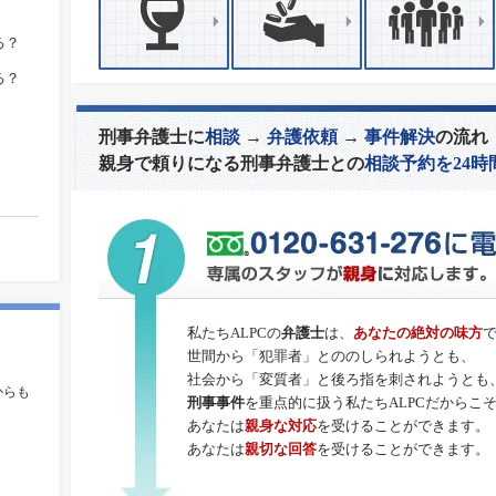
る？
る？
刑事弁護士に
相談
→
弁護依頼
→
事件解決
の流れ
親身で頼りになる刑事弁護士との
相談予約を24時
私たちALPCの
弁護士
は、
あなたの絶対の味方
世間から「犯罪者」とののしられようとも、
。
社会から「変質者」と後ろ指を刺されようとも
からも
刑事事件
を重点的に扱う私たちALPCだからこ
あなたは
親身な対応
を受けることができます。
あなたは
親切な回答
を受けることができます。