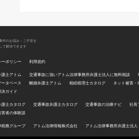
事件のお悩み・ご不安を
して解決できます
シーポリシー
利用規約
弁護士アトム
交通事故に強いアトム法律事務所弁護士法人に無料相談
データベース
離婚弁護士アトム
相続税理士カタログ
ネット被害・
解決ガイド
弁護士カタログ
交通事故弁護士カタログ
交通事故の治療ナビ
社長
被害者の体験談
律税務グループ
アトム法律情報株式会社
アトム法律事務所弁護士法人