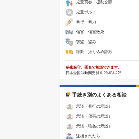
児童買春、援助交際
児童ポルノ
暴行、暴力
傷害、傷害致死
窃盗、盗み
詐欺、振り込め詐欺
秘密厳守。匿名で相談できます。
日本全国24時間受付 0120-631-276
手続き別のよくある相談
示談（暴行の示談）
示談（傷害の示談）
示談（強姦の示談）
逮捕されたら