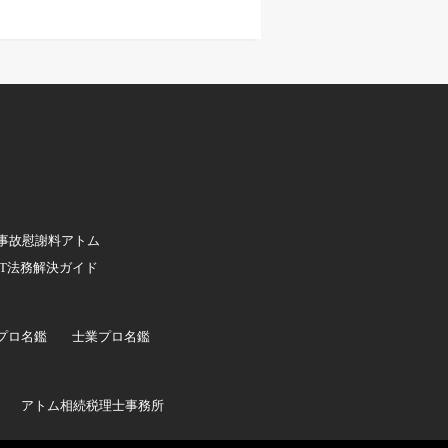
事故慰謝料アトム
IT法務解決ガイド
プロ名鑑
士業プロ名鑑
アトム相続税理士事務所