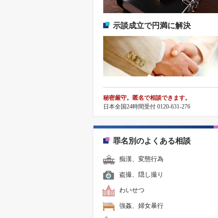
示談成立で円満に解決
秘密厳守。匿名で相談できます。
日本全国24時間受付 0120-631-276
罪名別のよくある相談
痴漢、変態行為
盗撮、隠し撮り
わいせつ
強姦、婦女暴行