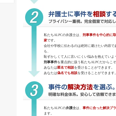
私たちALPCの弁護士は、
刑事事件
を中心的に
家
です。
会社や学校に伝わるのは絶対に避けたい内容で
も、
恥ずかしくて人に言いにくい悩みを抱えていよ
刑事事件
を重点的に扱う私たちALPCだからこ
あなたは
匿名で相談
を受けることができます。
あなたは
偽名でも相談
を受けることができます
私たちALPCの
弁護士
は、
事件に合った解決プ
ます。