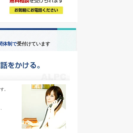
間体制で
受付けています
です。
、
そ、