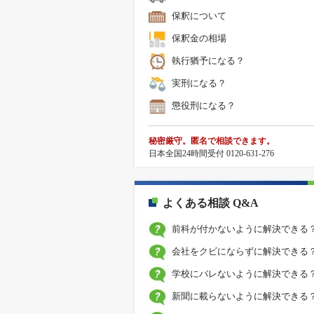
保釈について
保釈金の相場
執行猶予になる？
実刑になる？
懲役刑になる？
秘密厳守。匿名で相談できます。
日本全国24時間受付 0120-631-276
よくある相談 Q&A
前科が付かないように解決できる
会社をクビにならずに解決できる
学校にバレないように解決できる
新聞に載らないように解決できる