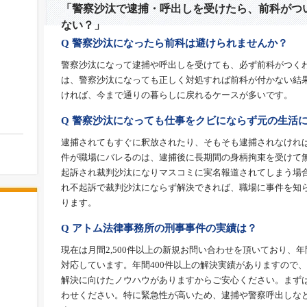
「警察沙汰で逮捕・呼出しを受けたら、前科がつ
ない？」
Q 警察沙汰になったら前科は避けられませんか？
警察沙汰になって逮捕や呼出しを受けても、必ず前科がつく
は、警察沙汰になっても正しく対処すれば前科が付かない結
ければ、今まで通りの暮らしに戻れるケースが多いです。
Q 警察沙汰になっても仕事をクビにならず元の生活
逮捕されてもすぐに釈放されたり、そもそも逮捕されなけれ
件が職場にバレるのは、逮捕後に長期間の身柄拘束を受けて
起訴され裁判沙汰になりマスコミに実名報道されてしまう場
れ不起訴で裁判沙汰にならず解決できれば、職場に事件を知
ります。
Q アトム法律事務所の刑事事件の実績は？
現在は月間2,500件以上の新規お問い合わせを頂いており、年
対応しています。年間400件以上の解決実績がありますので
解決に向けたノウハウがありますからご安心ください。まず
わせください。特に緊急性が高いため、逮捕や警察呼出しな