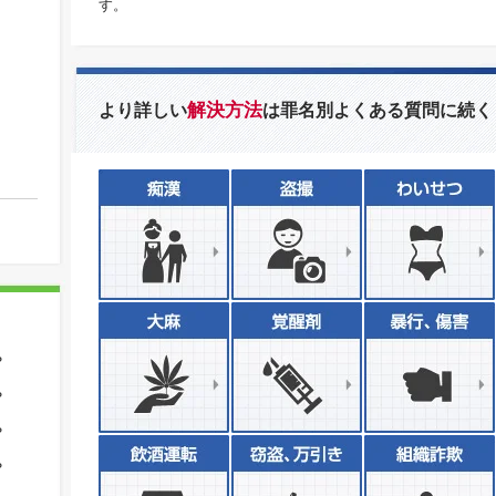
す。
解決方法
より詳しい
は罪名別よくある質問に続く
？
？
？
？