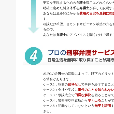
要望を実現するための
弁護士
費用はどれくらい
明確に定めた料金体系を
弁護士
が詳しく説明す
あなたは最終的にかかる
費用の目安を最初に把
す。
相談だけ希望、セカンドオピニオン希望の方を
るので、
あなたは
弁護士
のアドバイスを聞くだけで帰る
ALPCの
弁護士
の活動によって、以下のメリッ
る場合があります。
ケース1：犯罪の
前科なし
で事件を終了するこ
ケース2：会社や学校に
事件のことを知られな
ケース3：示談成立で
円満な解決
を図ることが
ケース4：警察署や拘置所から
早く出る
ことが
ケース5：犯罪をしていないという
無実を証明
きる。