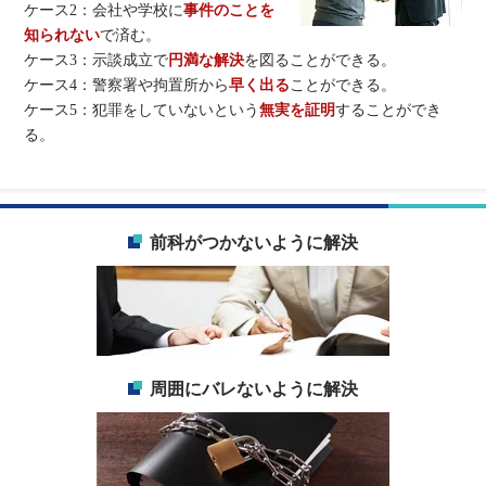
ケース2：会社や学校に
事件のことを
知られない
で済む。
ケース3：示談成立で
円満な解決
を図ることができる。
ケース4：警察署や拘置所から
早く出る
ことができる。
ケース5：犯罪をしていないという
無実を証明
することができ
る。
前科がつかないように解決
周囲にバレないように解決