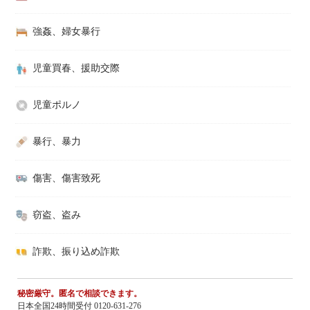
強姦、婦女暴行
児童買春、援助交際
児童ポルノ
暴行、暴力
傷害、傷害致死
窃盗、盗み
詐欺、振り込め詐欺
秘密厳守。匿名で相談できます。
日本全国24時間受付 0120-631-276