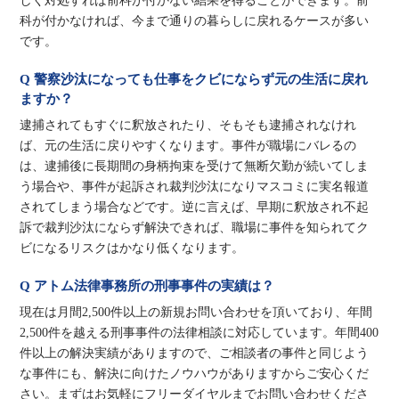
しく対処すれば前科が付かない結果を得ることができます。前
科が付かなければ、今まで通りの暮らしに戻れるケースが多い
です。
Q 警察沙汰になっても仕事をクビにならず元の生活に戻れ
ますか？
逮捕されてもすぐに釈放されたり、そもそも逮捕されなけれ
ば、元の生活に戻りやすくなります。事件が職場にバレるの
は、逮捕後に長期間の身柄拘束を受けて無断欠勤が続いてしま
う場合や、事件が起訴され裁判沙汰になりマスコミに実名報道
されてしまう場合などです。逆に言えば、早期に釈放され不起
訴で裁判沙汰にならず解決できれば、職場に事件を知られてク
ビになるリスクはかなり低くなります。
Q アトム法律事務所の刑事事件の実績は？
現在は月間2,500件以上の新規お問い合わせを頂いており、年間
2,500件を越える刑事事件の法律相談に対応しています。年間400
件以上の解決実績がありますので、ご相談者の事件と同じよう
な事件にも、解決に向けたノウハウがありますからご安心くだ
さい。まずはお気軽にフリーダイヤルまでお問い合わせくださ