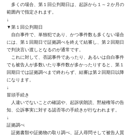
多くの場合、第１回公判期日は、起訴から１～２か月の
範囲内で指定されます。
↓
▼第１回公判期日
自白事件で、単独犯であり、かつ事件数も多くない場合
には、第１回期日で証拠調べを終えて結審し、第２回期日
で判決言い渡しとなるのが通常です。
これに対して、否認事件であったり、あるいは自白事件
でも被告人が多数いたり事件数が多かったりすると、第１
回期日では証拠調べまで終わらず、結審は第２回期日以降
になります。
↓
冒頭手続き
人違いでないことの確認や、起訴状朗読、黙秘権等の告
知、公訴事実に対する認否等の手続きが行なわれます。
↓
証拠調べ
証拠書類や証拠物の取り調べ、証人尋問そして被告人質