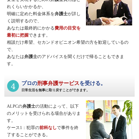
れくらいかかるか、
明確に定めた料金体系を
弁護士
が詳し
く説明するので、
あなたは最終的にかかる
費用の目安を
最初に把握
できます。
相談だけ希望、セカンドオピニオン希望の方を歓迎しているの
で、
あなたは
弁護士
のアドバイスを聞くだけで帰ることもできま
す。
4
プロの
刑事弁護サービス
を受ける。
日常生活を無事に取り戻すことができます。
ALPCの
弁護士
の活動によって、以下
のメリットを受けられる場合がありま
す。
ケース1：犯罪の
前科なし
で事件を終
了することができる。