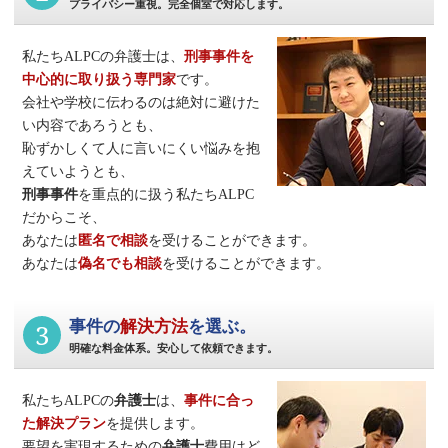
プライバシー重視。完全個室で対応します。
私たちALPCの弁護士は、
刑事事件
を
中心的に取り扱う専門家
です。
会社や学校に伝わるのは絶対に避けた
い内容であろうとも、
恥ずかしくて人に言いにくい悩みを抱
えていようとも、
刑事事件
を重点的に扱う私たちALPC
だからこそ、
あなたは
匿名で相談
を受けることができます。
あなたは
偽名でも相談
を受けることができます。
3
事件の
解決方法
を選ぶ。
明確な料金体系。安心して依頼できます。
私たちALPCの
弁護士
は、
事件に合っ
た解決プラン
を提供します。
要望を実現するための
弁護士
費用はど