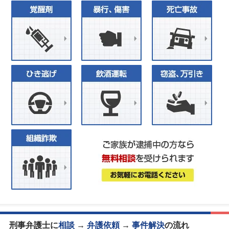
刑事弁護士に
相談
→
弁護依頼
→
事件解決
の流れ