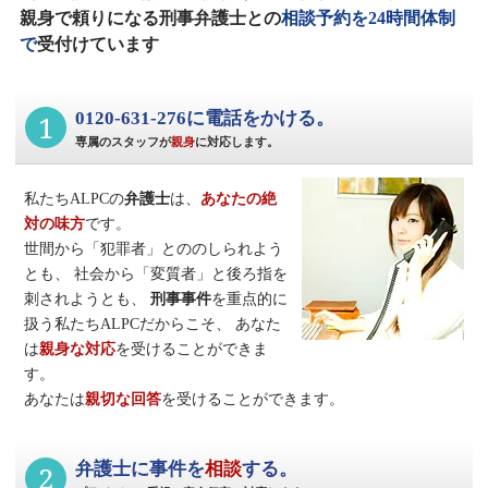
親身で頼りになる刑事弁護士との
相談予約を24時間体制
で
受付けています
1
0120-631-276に電話をかける。
専属のスタッフが
親身
に対応します。
私たちALPCの
弁護士
は、
あなたの絶
対の味方
です。
世間から「犯罪者」とののしられよう
とも、
社会から「変質者」と後ろ指を
刺されようとも、
刑事事件
を重点的に
扱う私たちALPCだからこそ、
あなた
は
親身な対応
を受けることができま
す。
あなたは
親切な回答
を受けることができます。
2
弁護士に事件を
相談
する。