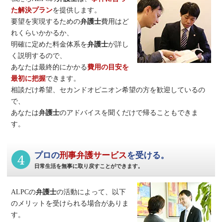
た解決プラン
を提供します。
要望を実現するための
弁護士
費用はど
れくらいかかるか、
明確に定めた料金体系を
弁護士
が詳し
く説明するので、
あなたは最終的にかかる
費用の目安を
最初に把握
できます。
相談だけ希望、セカンドオピニオン希望の方を歓迎しているの
で、
あなたは
弁護士
のアドバイスを聞くだけで帰ることもできま
す。
4
プロの
刑事弁護サービス
を受ける。
日常生活を無事に取り戻すことができます。
ALPCの
弁護士
の活動によって、以下
のメリットを受けられる場合がありま
す。