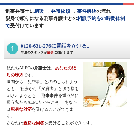
刑事弁護士に
相談
→
弁護依頼
→
事件解決
の流れ
親身で頼りになる刑事弁護士との
相談予約を24時間体制
で
受付けています
1
0120-631-276に電話をかける。
専属のスタッフが
親身
に対応します。
私たちALPCの
弁護士
は、
あなたの絶
対の味方
です。
世間から「犯罪者」とののしられよう
とも、
社会から「変質者」と後ろ指を
刺されようとも、
刑事事件
を重点的に
扱う私たちALPCだからこそ、
あなた
は
親身な対応
を受けることができま
す。
あなたは
親切な回答
を受けることができます。