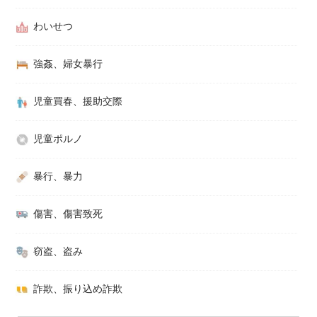
わいせつ
強姦、婦女暴行
児童買春、援助交際
児童ポルノ
暴行、暴力
傷害、傷害致死
窃盗、盗み
詐欺、振り込め詐欺