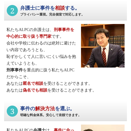
2
弁護士に事件を
相談
する。
プライバシー重視。完全個室で対応します。
私たちALPCの弁護士は、
刑事事件
を
中心的に取り扱う専門家
です。
会社や学校に伝わるのは絶対に避けた
い内容であろうとも、
恥ずかしくて人に言いにくい悩みを抱
えていようとも、
刑事事件
を重点的に扱う私たちALPC
だからこそ、
あなたは
匿名で相談
を受けることができます。
あなたは
偽名でも相談
を受けることができます。
3
事件の
解決方法
を選ぶ。
明確な料金体系。安心して依頼できます。
私たちALPCの
弁護士
は、
事件に合っ