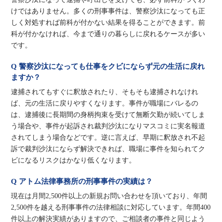
けではありません。多くの刑事事件は、警察沙汰になっても正
しく対処すれば前科が付かない結果を得ることができます。前
科が付かなければ、今まで通りの暮らしに戻れるケースが多い
です。
Q 警察沙汰になっても仕事をクビにならず元の生活に戻れ
ますか？
逮捕されてもすぐに釈放されたり、そもそも逮捕されなけれ
ば、元の生活に戻りやすくなります。事件が職場にバレるの
は、逮捕後に長期間の身柄拘束を受けて無断欠勤が続いてしま
う場合や、事件が起訴され裁判沙汰になりマスコミに実名報道
されてしまう場合などです。逆に言えば、早期に釈放され不起
訴で裁判沙汰にならず解決できれば、職場に事件を知られてク
ビになるリスクはかなり低くなります。
Q アトム法律事務所の刑事事件の実績は？
現在は月間2,500件以上の新規お問い合わせを頂いており、年間
2,500件を越える刑事事件の法律相談に対応しています。年間400
件以上の解決実績がありますので、ご相談者の事件と同じよう