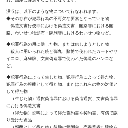
れ、国庫に帰属することとなります。
没収は、以下のような物について行なわれます。
◆その存在が犯罪行為の不可欠な要素となっている物
偽造文書行使罪における偽造文書、賄賂罪における賄
賂、わいせつ物頒布・陳列罪におけるわいせつ物など。
◆犯罪行為の用に供した物、または供しようとした物
殺人に用いられた銃と弾丸、賭博で使われたカードやサ
イコロ、麻雀牌、文書偽造罪で使われた偽造のハンコな
ど。
◆犯罪行為によって生じた物、犯罪行為によって得た物、
犯罪行為の報酬として得た物、またはこれらの物の対価と
して得た物
（生じた物）通貨偽造罪における偽造通貨、文書偽造罪
における偽造文書
（得た物）恐喝によって得た誓約書や契約書、有償で譲
り受けた盗品
（報酬として得た物）幇助の報酬金、売春業者に建物を