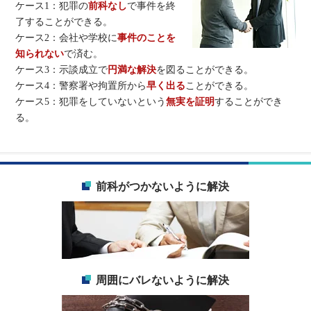
ケース1：犯罪の
前科なし
で事件を終
了することができる。
ケース2：会社や学校に
事件のことを
知られない
で済む。
ケース3：示談成立で
円満な解決
を図ることができる。
ケース4：警察署や拘置所から
早く出る
ことができる。
ケース5：犯罪をしていないという
無実を証明
することができ
る。
前科がつかないように解決
周囲にバレないように解決