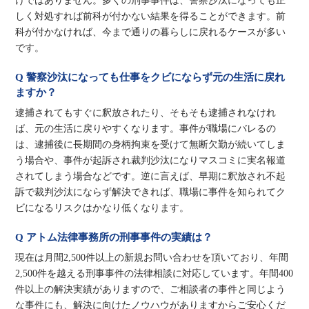
けではありません。多くの刑事事件は、警察沙汰になっても正
しく対処すれば前科が付かない結果を得ることができます。前
科が付かなければ、今まで通りの暮らしに戻れるケースが多い
です。
Q 警察沙汰になっても仕事をクビにならず元の生活に戻れ
ますか？
逮捕されてもすぐに釈放されたり、そもそも逮捕されなけれ
ば、元の生活に戻りやすくなります。事件が職場にバレるの
は、逮捕後に長期間の身柄拘束を受けて無断欠勤が続いてしま
う場合や、事件が起訴され裁判沙汰になりマスコミに実名報道
されてしまう場合などです。逆に言えば、早期に釈放され不起
訴で裁判沙汰にならず解決できれば、職場に事件を知られてク
ビになるリスクはかなり低くなります。
Q アトム法律事務所の刑事事件の実績は？
現在は月間2,500件以上の新規お問い合わせを頂いており、年間
2,500件を越える刑事事件の法律相談に対応しています。年間400
件以上の解決実績がありますので、ご相談者の事件と同じよう
な事件にも、解決に向けたノウハウがありますからご安心くだ