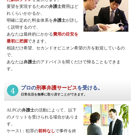
要望を実現するための
弁護士
費用はど
れくらいかかるか、
明確に定めた料金体系を
弁護士
が詳し
く説明するので、
あなたは最終的にかかる
費用の目安を
最初に把握
できます。
相談だけ希望、セカンドオピニオン希望の方を歓迎しているの
で、
あなたは
弁護士
のアドバイスを聞くだけで帰ることもできま
す。
4
プロの
刑事弁護サービス
を受ける。
日常生活を無事に取り戻すことができます。
ALPCの
弁護士
の活動によって、以下
のメリットを受けられる場合がありま
す。
ケース1：犯罪の
前科なし
で事件を終