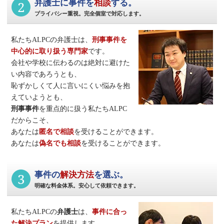
2
弁護士に事件を
相談
する。
プライバシー重視。完全個室で対応します。
私たちALPCの弁護士は、
刑事事件
を
中心的に取り扱う専門家
です。
会社や学校に伝わるのは絶対に避けた
い内容であろうとも、
恥ずかしくて人に言いにくい悩みを抱
えていようとも、
刑事事件
を重点的に扱う私たちALPC
だからこそ、
あなたは
匿名で相談
を受けることができます。
あなたは
偽名でも相談
を受けることができます。
3
事件の
解決方法
を選ぶ。
明確な料金体系。安心して依頼できます。
私たちALPCの
弁護士
は、
事件に合っ
た解決プラン
を提供します。