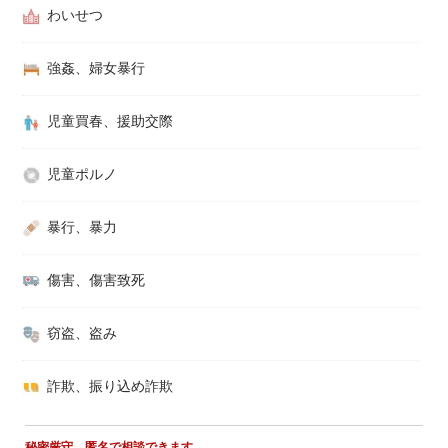
わいせつ
強姦、婦女暴行
児童買春、援助交際
児童ポルノ
暴行、暴力
傷害、傷害致死
窃盗、盗み
詐欺、振り込め詐欺
秘密厳守。匿名で相談できます。