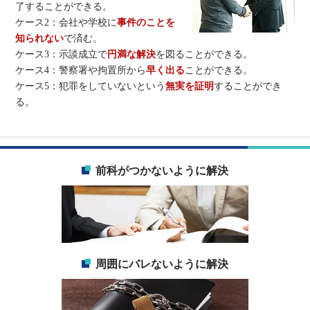
了することができる。
ケース2：会社や学校に
事件のことを
知られない
で済む。
ケース3：示談成立で
円満な解決
を図ることができる。
ケース4：警察署や拘置所から
早く出る
ことができる。
ケース5：犯罪をしていないという
無実を証明
することができ
る。
前科がつかないように解決
周囲にバレないように解決