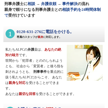
刑事弁護士に
相談
→
弁護依頼
→
事件解決
の流れ
親身で頼りになる刑事弁護士との
相談予約を24時間体制
で
受付けています
1
0120-631-276に電話をかける。
専属のスタッフが
親身
に対応します。
私たちALPCの
弁護士
は、
あなたの絶
対の味方
です。
世間から「犯罪者」とののしられよう
とも、
社会から「変質者」と後ろ指を
刺されようとも、
刑事事件
を重点的に
扱う私たちALPCだからこそ、
あなた
は
親身な対応
を受けることができま
す。
あなたは
親切な回答
を受けることができます。