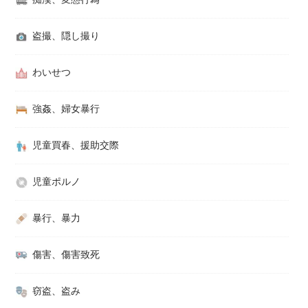
盗撮、隠し撮り
わいせつ
強姦、婦女暴行
児童買春、援助交際
児童ポルノ
暴行、暴力
傷害、傷害致死
窃盗、盗み