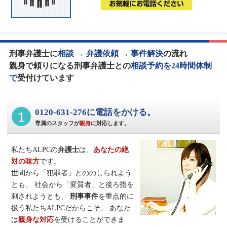
刑事弁護士に
相談
→
弁護依頼
→
事件解決
の流れ
親身で頼りになる刑事弁護士との
相談予約を24時間体制
で
受付けています
1
0120-631-276に電話をかける。
専属のスタッフが
親身
に対応します。
私たちALPCの
弁護士
は、
あなたの絶
対の味方
です。
世間から「犯罪者」とののしられよう
とも、
社会から「変質者」と後ろ指を
刺されようとも、
刑事事件
を重点的に
扱う私たちALPCだからこそ、
あなた
は
親身な対応
を受けることができま