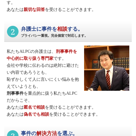
す。
あなたは
親切な回答
を受けることができます。
2
弁護士に事件を
相談
する。
プライバシー重視。完全個室で対応します。
私たちALPCの弁護士は、
刑事事件
を
中心的に取り扱う専門家
です。
会社や学校に伝わるのは絶対に避けた
い内容であろうとも、
恥ずかしくて人に言いにくい悩みを抱
えていようとも、
刑事事件
を重点的に扱う私たちALPC
だからこそ、
あなたは
匿名で相談
を受けることができます。
あなたは
偽名でも相談
を受けることができます。
事件の
解決方法
を選ぶ。