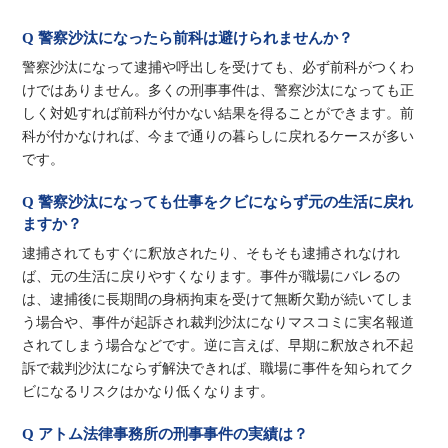
Q 警察沙汰になったら前科は避けられませんか？
警察沙汰になって逮捕や呼出しを受けても、必ず前科がつくわ
けではありません。多くの刑事事件は、警察沙汰になっても正
しく対処すれば前科が付かない結果を得ることができます。前
科が付かなければ、今まで通りの暮らしに戻れるケースが多い
です。
Q 警察沙汰になっても仕事をクビにならず元の生活に戻れ
ますか？
逮捕されてもすぐに釈放されたり、そもそも逮捕されなけれ
ば、元の生活に戻りやすくなります。事件が職場にバレるの
は、逮捕後に長期間の身柄拘束を受けて無断欠勤が続いてしま
う場合や、事件が起訴され裁判沙汰になりマスコミに実名報道
されてしまう場合などです。逆に言えば、早期に釈放され不起
訴で裁判沙汰にならず解決できれば、職場に事件を知られてク
ビになるリスクはかなり低くなります。
Q アトム法律事務所の刑事事件の実績は？