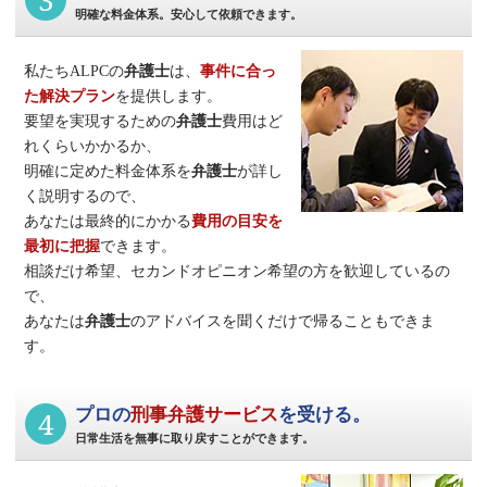
3
明確な料金体系。安心して依頼できます。
私たちALPCの
弁護士
は、
事件に合っ
た解決プラン
を提供します。
要望を実現するための
弁護士
費用はど
れくらいかかるか、
明確に定めた料金体系を
弁護士
が詳し
く説明するので、
あなたは最終的にかかる
費用の目安を
最初に把握
できます。
相談だけ希望、セカンドオピニオン希望の方を歓迎しているの
で、
あなたは
弁護士
のアドバイスを聞くだけで帰ることもできま
す。
4
プロの
刑事弁護サービス
を受ける。
日常生活を無事に取り戻すことができます。