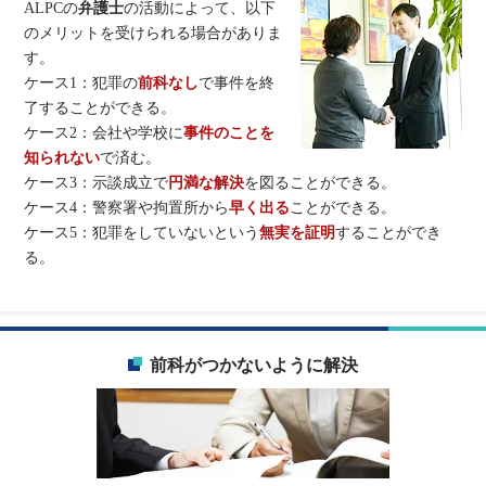
ALPCの
弁護士
の活動によって、以下
のメリットを受けられる場合がありま
す。
ケース1：犯罪の
前科なし
で事件を終
了することができる。
ケース2：会社や学校に
事件のことを
知られない
で済む。
ケース3：示談成立で
円満な解決
を図ることができる。
ケース4：警察署や拘置所から
早く出る
ことができる。
ケース5：犯罪をしていないという
無実を証明
することができ
る。
前科がつかないように解決