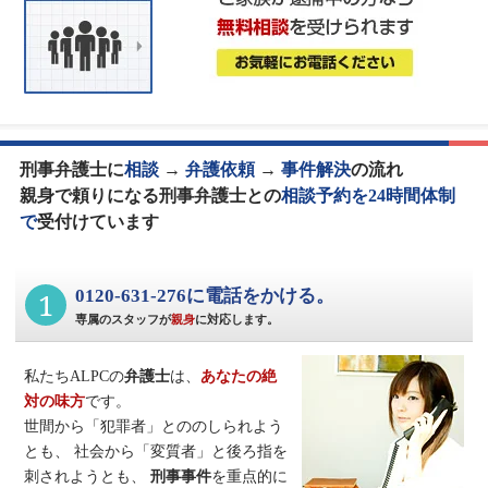
刑事弁護士に
相談
→
弁護依頼
→
事件解決
の流れ
親身で頼りになる刑事弁護士との
相談予約を24時間体制
で
受付けています
1
0120-631-276に電話をかける。
専属のスタッフが
親身
に対応します。
私たちALPCの
弁護士
は、
あなたの絶
対の味方
です。
世間から「犯罪者」とののしられよう
とも、
社会から「変質者」と後ろ指を
刺されようとも、
刑事事件
を重点的に