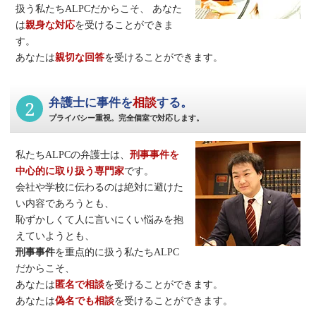
扱う私たちALPCだからこそ、
あなた
は
親身な対応
を受けることができま
す。
あなたは
親切な回答
を受けることができます。
2
弁護士に事件を
相談
する。
プライバシー重視。完全個室で対応します。
私たちALPCの弁護士は、
刑事事件
を
中心的に取り扱う専門家
です。
会社や学校に伝わるのは絶対に避けた
い内容であろうとも、
恥ずかしくて人に言いにくい悩みを抱
えていようとも、
刑事事件
を重点的に扱う私たちALPC
だからこそ、
あなたは
匿名で相談
を受けることができます。
あなたは
偽名でも相談
を受けることができます。