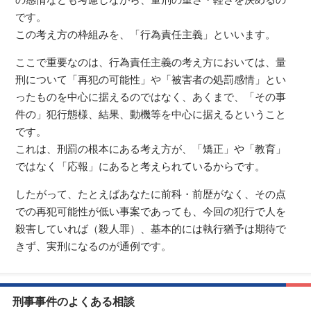
の感情なども考慮しながら、量刑の重さ・軽さを決めるの
です。
この考え方の枠組みを、「行為責任主義」といいます。
ここで重要なのは、行為責任主義の考え方においては、量
刑について「再犯の可能性」や「被害者の処罰感情」とい
ったものを中心に据えるのではなく、あくまで、「その事
件の」犯行態様、結果、動機等を中心に据えるということ
です。
これは、刑罰の根本にある考え方が、「矯正」や「教育」
ではなく「応報」にあると考えられているからです。
したがって、たとえばあなたに前科・前歴がなく、その点
での再犯可能性が低い事案であっても、今回の犯行で人を
殺害していれば（殺人罪）、基本的には執行猶予は期待で
きず、実刑になるのが通例です。
刑事事件のよくある相談