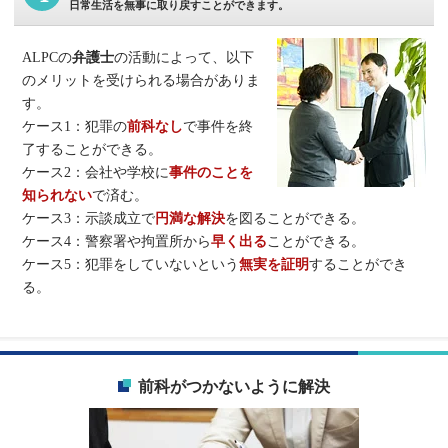
日常生活を無事に取り戻すことができます。
ALPCの
弁護士
の活動によって、以下
のメリットを受けられる場合がありま
す。
ケース1：犯罪の
前科なし
で事件を終
了することができる。
ケース2：会社や学校に
事件のことを
知られない
で済む。
ケース3：示談成立で
円満な解決
を図ることができる。
ケース4：警察署や拘置所から
早く出る
ことができる。
ケース5：犯罪をしていないという
無実を証明
することができ
る。
前科がつかないように解決