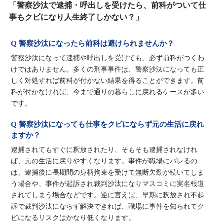
「警察沙汰で逮捕・呼出しを受けたら、前科がついて仕
事もクビになり人生終了しかない？」
Q 警察沙汰になったら前科は避けられませんか？
警察沙汰になって逮捕や呼出しを受けても、必ず前科がつくわ
けではありません。多くの刑事事件は、警察沙汰になっても正
しく対処すれば前科が付かない結果を得ることができます。前
科が付かなければ、今まで通りの暮らしに戻れるケースが多い
です。
Q 警察沙汰になっても仕事をクビにならず元の生活に戻れ
ますか？
逮捕されてもすぐに釈放されたり、そもそも逮捕されなけれ
ば、元の生活に戻りやすくなります。事件が職場にバレるの
は、逮捕後に長期間の身柄拘束を受けて無断欠勤が続いてしま
う場合や、事件が起訴され裁判沙汰になりマスコミに実名報道
されてしまう場合などです。逆に言えば、早期に釈放され不起
訴で裁判沙汰にならず解決できれば、職場に事件を知られてク
ビになるリスクはかなり低くなります。