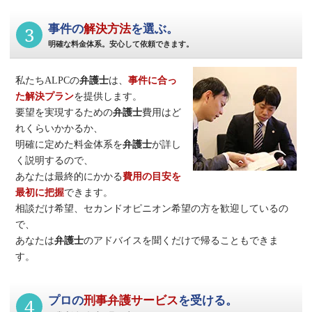
3
事件の
解決方法
を選ぶ。
明確な料金体系。安心して依頼できます。
私たちALPCの
弁護士
は、
事件に合っ
た解決プラン
を提供します。
要望を実現するための
弁護士
費用はど
れくらいかかるか、
明確に定めた料金体系を
弁護士
が詳し
く説明するので、
あなたは最終的にかかる
費用の目安を
最初に把握
できます。
相談だけ希望、セカンドオピニオン希望の方を歓迎しているの
で、
あなたは
弁護士
のアドバイスを聞くだけで帰ることもできま
す。
4
プロの
刑事弁護サービス
を受ける。