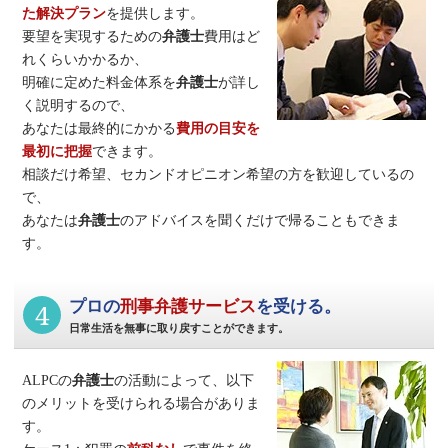
た解決プラン
を提供します。
要望を実現するための
弁護士
費用はど
れくらいかかるか、
明確に定めた料金体系を
弁護士
が詳し
く説明するので、
あなたは最終的にかかる
費用の目安を
最初に把握
できます。
相談だけ希望、セカンドオピニオン希望の方を歓迎しているの
で、
あなたは
弁護士
のアドバイスを聞くだけで帰ることもできま
す。
4
プロの
刑事弁護サービス
を受ける。
日常生活を無事に取り戻すことができます。
ALPCの
弁護士
の活動によって、以下
のメリットを受けられる場合がありま
す。