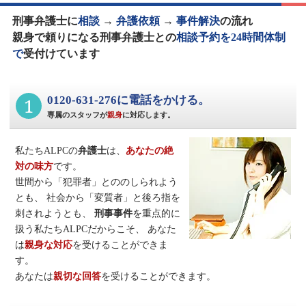
刑事弁護士に
相談
→
弁護依頼
→
事件解決
の流れ
親身で頼りになる刑事弁護士との
相談予約を24時間体制
で
受付けています
1
0120-631-276に電話をかける。
専属のスタッフが
親身
に対応します。
私たちALPCの
弁護士
は、
あなたの絶
対の味方
です。
世間から「犯罪者」とののしられよう
とも、
社会から「変質者」と後ろ指を
刺されようとも、
刑事事件
を重点的に
扱う私たちALPCだからこそ、
あなた
は
親身な対応
を受けることができま
す。
あなたは
親切な回答
を受けることができます。