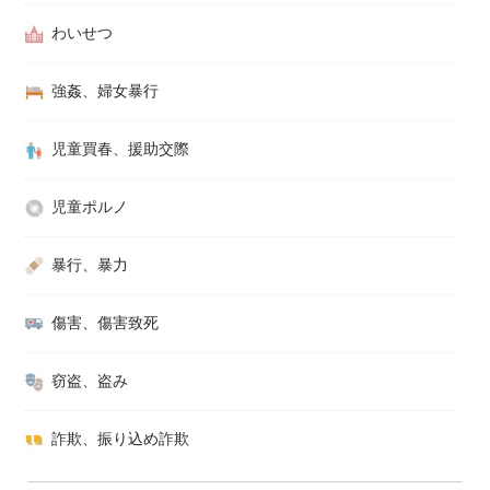
わいせつ
強姦、婦女暴行
児童買春、援助交際
児童ポルノ
暴行、暴力
傷害、傷害致死
窃盗、盗み
詐欺、振り込め詐欺