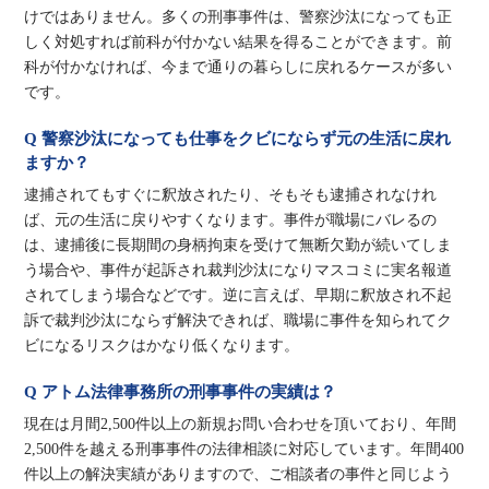
けではありません。多くの刑事事件は、警察沙汰になっても正
しく対処すれば前科が付かない結果を得ることができます。前
科が付かなければ、今まで通りの暮らしに戻れるケースが多い
です。
Q 警察沙汰になっても仕事をクビにならず元の生活に戻れ
ますか？
逮捕されてもすぐに釈放されたり、そもそも逮捕されなけれ
ば、元の生活に戻りやすくなります。事件が職場にバレるの
は、逮捕後に長期間の身柄拘束を受けて無断欠勤が続いてしま
う場合や、事件が起訴され裁判沙汰になりマスコミに実名報道
されてしまう場合などです。逆に言えば、早期に釈放され不起
訴で裁判沙汰にならず解決できれば、職場に事件を知られてク
ビになるリスクはかなり低くなります。
Q アトム法律事務所の刑事事件の実績は？
現在は月間2,500件以上の新規お問い合わせを頂いており、年間
2,500件を越える刑事事件の法律相談に対応しています。年間400
件以上の解決実績がありますので、ご相談者の事件と同じよう