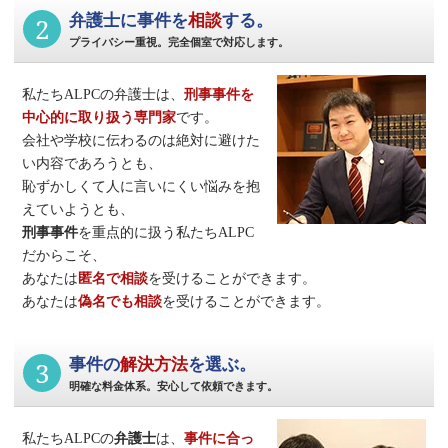
2
弁護士に事件を
相談
する。
プライバシー重視。完全個室で対応します。
私たちALPCの弁護士は、
刑事事件
を
中心的に取り扱う専門家
です。
会社や学校に伝わるのは絶対に避けた
い内容であろうとも、
恥ずかしくて人に言いにくい悩みを抱
えていようとも、
刑事事件
を重点的に扱う私たちALPC
だからこそ、
あなたは
匿名で相談
を受けることができます。
あなたは
偽名でも相談
を受けることができます。
3
事件の
解決方法
を選ぶ。
明確な料金体系。安心して依頼できます。
私たちALPCの
弁護士
は、
事件に合っ