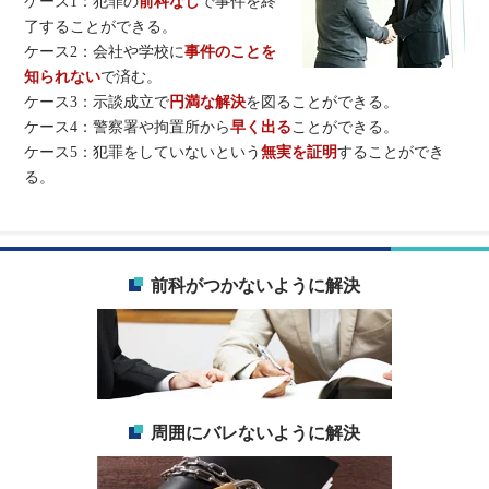
ケース1：犯罪の
前科なし
で事件を終
了することができる。
ケース2：会社や学校に
事件のことを
知られない
で済む。
ケース3：示談成立で
円満な解決
を図ることができる。
ケース4：警察署や拘置所から
早く出る
ことができる。
ケース5：犯罪をしていないという
無実を証明
することができ
る。
前科がつかないように解決
周囲にバレないように解決