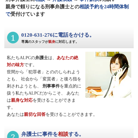
親身で頼りになる刑事弁護士との
相談予約を24時間体制
で
受付けています
1
0120-631-276に電話をかける。
専属のスタッフが
親身
に対応します。
私たちALPCの
弁護士
は、
あなたの絶
対の味方
です。
世間から「犯罪者」とののしられよう
とも、
社会から「変質者」と後ろ指を
刺されようとも、
刑事事件
を重点的に
扱う私たちALPCだからこそ、
あなた
は
親身な対応
を受けることができま
す。
あなたは
親切な回答
を受けることができます。
2
弁護士に事件を
相談
する。