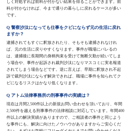
しく対処すれば前科が付かない結果を得ることができます。前
科が付かなければ、今まで通りの暮らしに戻れるケースが多い
です。
Q 警察沙汰になっても仕事をクビにならず元の生活に戻れ
ますか？
逮捕されてもすぐに釈放されたり、そもそも逮捕されなけれ
ば、元の生活に戻りやすくなります。事件が職場にバレるの
は、逮捕後に長期間の身柄拘束を受けて無断欠勤が続いてしま
う場合や、事件が起訴され裁判沙汰になりマスコミに実名報道
されてしまう場合などです。逆に言えば、早期に釈放され不起
訴で裁判沙汰にならず解決できれば、職場に事件を知られてク
ビになるリスクはかなり低くなります。
Q アトム法律事務所の刑事事件の実績は？
現在は月間2,500件以上の新規お問い合わせを頂いており、年間
2,500件を越える刑事事件の法律相談に対応しています。年間400
件以上の解決実績がありますので、ご相談者の事件と同じよう
な事件にも、解決に向けたノウハウがありますからご安心くだ
さい。まずはお気軽にフリーダイヤルまでお問い合わせくださ