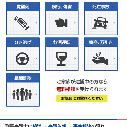
刑事弁護士に
相談
→
弁護依頼
→
事件解決
の流れ