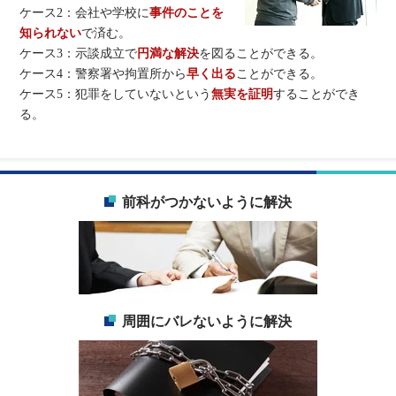
ケース2：会社や学校に
事件のことを
知られない
で済む。
ケース3：示談成立で
円満な解決
を図ることができる。
ケース4：警察署や拘置所から
早く出る
ことができる。
ケース5：犯罪をしていないという
無実を証明
することができ
る。
前科がつかないように解決
周囲にバレないように解決