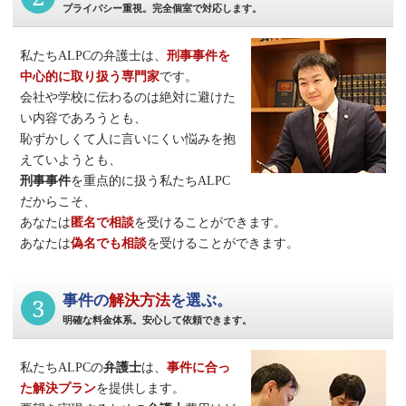
プライバシー重視。完全個室で対応します。
私たちALPCの弁護士は、
刑事事件
を
中心的に取り扱う専門家
です。
会社や学校に伝わるのは絶対に避けた
い内容であろうとも、
恥ずかしくて人に言いにくい悩みを抱
えていようとも、
刑事事件
を重点的に扱う私たちALPC
だからこそ、
あなたは
匿名で相談
を受けることができます。
あなたは
偽名でも相談
を受けることができます。
3
事件の
解決方法
を選ぶ。
明確な料金体系。安心して依頼できます。
私たちALPCの
弁護士
は、
事件に合っ
た解決プラン
を提供します。