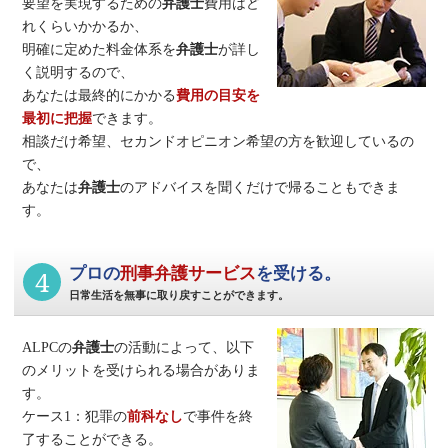
要望を実現するための
弁護士
費用はど
れくらいかかるか、
明確に定めた料金体系を
弁護士
が詳し
く説明するので、
あなたは最終的にかかる
費用の目安を
最初に把握
できます。
相談だけ希望、セカンドオピニオン希望の方を歓迎しているの
で、
あなたは
弁護士
のアドバイスを聞くだけで帰ることもできま
す。
4
プロの
刑事弁護サービス
を受ける。
日常生活を無事に取り戻すことができます。
ALPCの
弁護士
の活動によって、以下
のメリットを受けられる場合がありま
す。
ケース1：犯罪の
前科なし
で事件を終
了することができる。