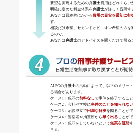
要望を実現するための
弁護士
費用はどれくらい
明確に定めた料金体系を
弁護士
が詳しく説明す
あなたは最終的にかかる
費用の目安を最初に把
す。
相談だけ希望、セカンドオピニオン希望の方を
るので、
あなたは
弁護士
のアドバイスを聞くだけで帰る
ALPCの
弁護士
の活動によって、以下のメリッ
る場合があります。
ケース1：犯罪の
前科なし
で事件を終了するこ
ケース2：会社や学校に
事件のことを知られな
ケース3：示談成立で
円満な解決
を図ることが
ケース4：警察署や拘置所から
早く出る
ことが
ケース5：犯罪をしていないという
無実を証明
きる。