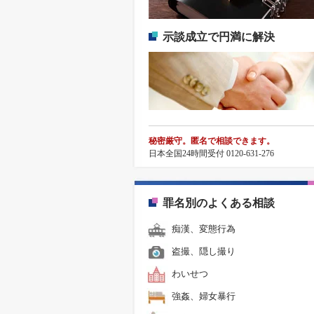
示談成立で円満に解決
秘密厳守。匿名で相談できます。
日本全国24時間受付 0120-631-276
罪名別のよくある相談
痴漢、変態行為
盗撮、隠し撮り
わいせつ
強姦、婦女暴行