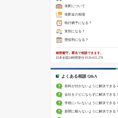
保釈について
保釈金の相場
執行猶予になる？
実刑になる？
懲役刑になる？
秘密厳守。匿名で相談できます。
日本全国24時間受付 0120-631-276
よくある相談 Q&A
前科が付かないように解決できる
会社をクビにならずに解決できる
学校にバレないように解決できる
新聞に載らないように解決できる