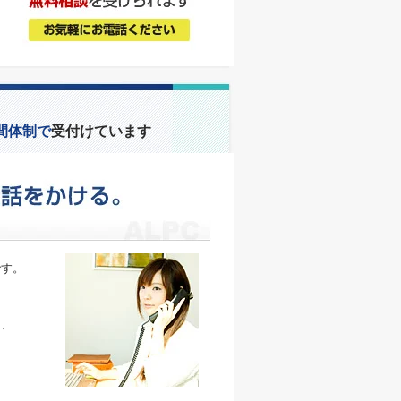
間体制で
受付けています
です。
、
そ、