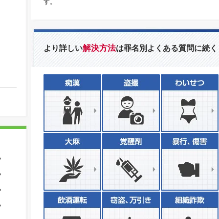
す。
解決方法
より詳しい
は罪名別よくある質問に続く
？
？
？
？