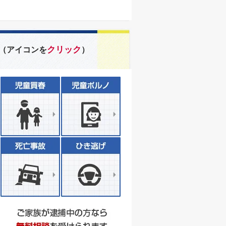
クリック
（アイコンを
）