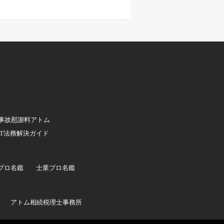
事故慰謝料アトム
IT法務解決ガイド
プロ名鑑
士業プロ名鑑
アトム相続税理士事務所