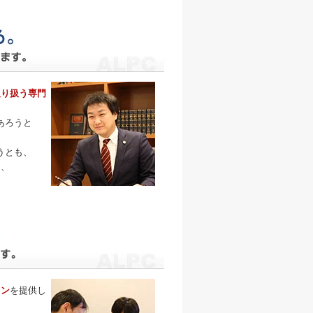
取り扱う専門
あろうと
うとも、
そ、
。
ラン
を提供し