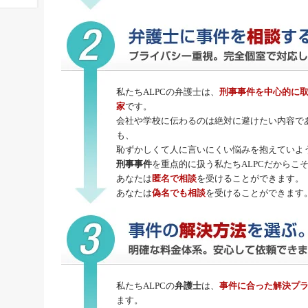
私たちALPCの弁護士は、
刑事事件
を中心的に
家
です。
会社や学校に伝わるのは絶対に避けたい内容で
も、
恥ずかしくて人に言いにくい悩みを抱えていよ
刑事事件
を重点的に扱う私たちALPCだからこ
あなたは
匿名で相談
を受けることができます。
あなたは
偽名でも相談
を受けることができます
私たちALPCの
弁護士
は、
事件に合った解決プ
ます。