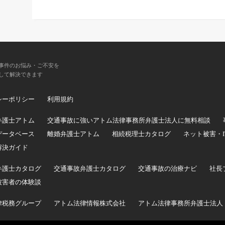
事件のお悩み・ご不安を
して解決できます
シーポリシー
利用規約
弁護士アトム
交通事故に強いアトム法律事務所弁護士法人に無料相談
データベース
離婚弁護士アトム
相続税理士カタログ
ネット被害・
解決ガイド
弁護士カタログ
交通事故弁護士カタログ
交通事故の治療ナビ
社長
被害者の体験談
律税務グループ
アトム法律情報株式会社
アトム法律事務所弁護士法人