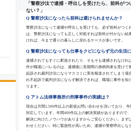
「警察沙汰で逮捕・呼出しを受けたら、前科がつ
ない？」
Q 警察沙汰になったら前科は避けられませんか？
警察沙汰になって逮捕や呼出しを受けても、必ず前科がつく
は、警察沙汰になっても正しく対処すれば前科が付かない結
ければ、今まで通りの暮らしに戻れるケースが多いです。
Q 警察沙汰になっても仕事をクビにならず元の生活
逮捕されてもすぐに釈放されたり、そもそも逮捕されなけれ
件が職場にバレるのは、逮捕後に長期間の身柄拘束を受けて
起訴され裁判沙汰になりマスコミに実名報道されてしまう場
れ不起訴で裁判沙汰にならず解決できれば、職場に事件を知
ります。
Q アトム法律事務所の刑事事件の実績は？
現在は月間2,500件以上の新規お問い合わせを頂いており、年
対応しています。年間400件以上の解決実績がありますので
解決に向けたノウハウがありますからご安心ください。まず
わせください。特に緊急性が高いため、逮捕や警察呼出しな