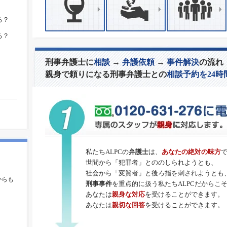
る？
る？
刑事弁護士に
相談
→
弁護依頼
→
事件解決
の流れ
親身で頼りになる刑事弁護士との
相談予約を24時
私たちALPCの
弁護士
は、
あなたの絶対の味方
世間から「犯罪者」とののしられようとも、
。
社会から「変質者」と後ろ指を刺されようとも
からも
刑事事件
を重点的に扱う私たちALPCだからこ
あなたは
親身な対応
を受けることができます。
あなたは
親切な回答
を受けることができます。