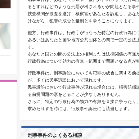
るとすればどのような刑罰が科されるかが問題となる事
捜査機関が捜査を遂げ、検察官があなたを訴追し、あな
けながら、犯罪の成否と量刑とを争うことになります。
他方、行政事件は、行政庁が行なった特定の行政行為に
あるいはあなたと国や地方公共団体との間で一定の公法
す。
あなたと国との間の公法上の権利または法律関係の有無
行政行為について効力の有無・範囲まで問題となる点が
行政事件は、刑事訴訟においても犯罪の成否に関する前
が、多くは民事訴訟において現れます。
民事訴訟において行政事件が現れる場合には、損害賠償
る前提問題の形をとることが少なくありません。
さらに、特定の行政行為の効力の有無を直接に争ったり
求めたりする時には、行政事件訴訟にも該当します。
刑事事件のよくある相談