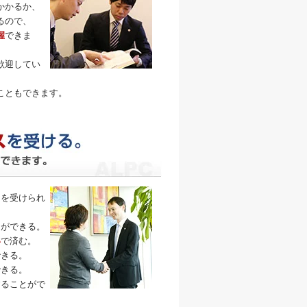
かかるか、
るので、
握
できま
歓迎してい
こともできます。
トを受けられ
とができる。
い
で済む。
できる。
できる。
することがで