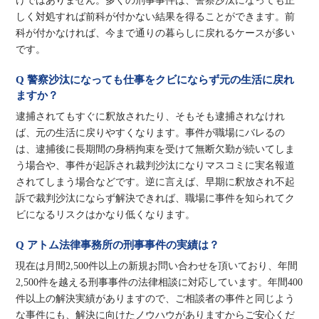
けではありません。多くの刑事事件は、警察沙汰になっても正
しく対処すれば前科が付かない結果を得ることができます。前
科が付かなければ、今まで通りの暮らしに戻れるケースが多い
です。
Q 警察沙汰になっても仕事をクビにならず元の生活に戻れ
ますか？
逮捕されてもすぐに釈放されたり、そもそも逮捕されなけれ
ば、元の生活に戻りやすくなります。事件が職場にバレるの
は、逮捕後に長期間の身柄拘束を受けて無断欠勤が続いてしま
う場合や、事件が起訴され裁判沙汰になりマスコミに実名報道
されてしまう場合などです。逆に言えば、早期に釈放され不起
訴で裁判沙汰にならず解決できれば、職場に事件を知られてク
ビになるリスクはかなり低くなります。
Q アトム法律事務所の刑事事件の実績は？
現在は月間2,500件以上の新規お問い合わせを頂いており、年間
2,500件を越える刑事事件の法律相談に対応しています。年間400
件以上の解決実績がありますので、ご相談者の事件と同じよう
な事件にも、解決に向けたノウハウがありますからご安心くだ