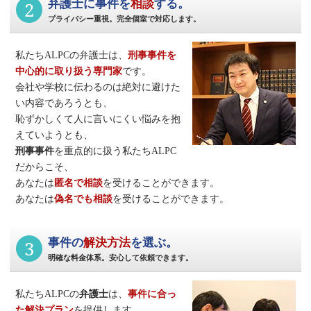
2
弁護士に事件を
相談
する。
プライバシー重視。完全個室で対応します。
私たちALPCの弁護士は、
刑事事件
を
中心的に取り扱う専門家
です。
会社や学校に伝わるのは絶対に避けた
い内容であろうとも、
恥ずかしくて人に言いにくい悩みを抱
えていようとも、
刑事事件
を重点的に扱う私たちALPC
だからこそ、
あなたは
匿名で相談
を受けることができます。
あなたは
偽名でも相談
を受けることができます。
3
事件の
解決方法
を選ぶ。
明確な料金体系。安心して依頼できます。
私たちALPCの
弁護士
は、
事件に合っ
た解決プラン
を提供します。