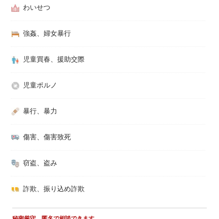
わいせつ
強姦、婦女暴行
児童買春、援助交際
児童ポルノ
暴行、暴力
傷害、傷害致死
窃盗、盗み
詐欺、振り込め詐欺
秘密厳守。匿名で相談できます。