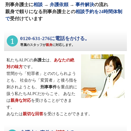
刑事弁護士に
相談
→
弁護依頼
→
事件解決
の流れ
親身で頼りになる刑事弁護士との
相談予約を24時間体制
で
受付けています
1
0120-631-276に電話をかける。
専属のスタッフが
親身
に対応します。
私たちALPCの
弁護士
は、
あなたの絶
対の味方
です。
世間から「犯罪者」とののしられよう
とも、
社会から「変質者」と後ろ指を
刺されようとも、
刑事事件
を重点的に
扱う私たちALPCだからこそ、
あなた
は
親身な対応
を受けることができま
す。
あなたは
親切な回答
を受けることができます。