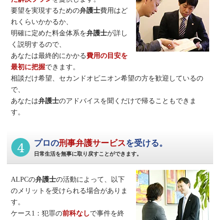
要望を実現するための
弁護士
費用はど
れくらいかかるか、
明確に定めた料金体系を
弁護士
が詳し
く説明するので、
あなたは最終的にかかる
費用の目安を
最初に把握
できます。
相談だけ希望、セカンドオピニオン希望の方を歓迎しているの
で、
あなたは
弁護士
のアドバイスを聞くだけで帰ることもできま
す。
4
プロの
刑事弁護サービス
を受ける。
日常生活を無事に取り戻すことができます。
ALPCの
弁護士
の活動によって、以下
のメリットを受けられる場合がありま
す。
ケース1：犯罪の
前科なし
で事件を終