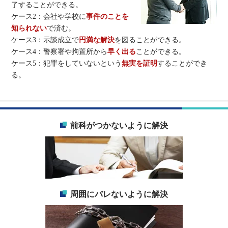
了することができる。
ケース2：会社や学校に
事件のことを
知られない
で済む。
ケース3：示談成立で
円満な解決
を図ることができる。
ケース4：警察署や拘置所から
早く出る
ことができる。
ケース5：犯罪をしていないという
無実を証明
することができ
る。
前科がつかないように解決
周囲にバレないように解決