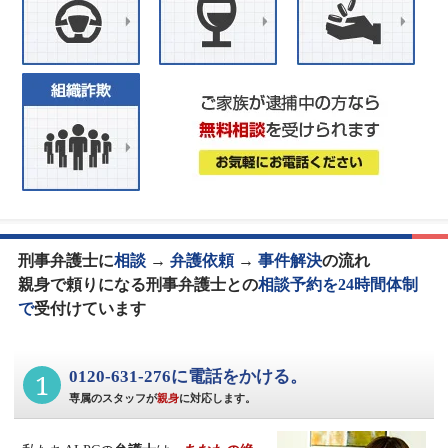
刑事弁護士に
相談
→
弁護依頼
→
事件解決
の流れ
親身で頼りになる刑事弁護士との
相談予約を24時間体制
で
受付けています
1
0120-631-276に電話をかける。
専属のスタッフが
親身
に対応します。