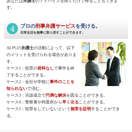
あなたは
弁護士
のアドバイスを聞くだけで帰ることもできま
す。
4
プロの
刑事弁護サービス
を受ける。
日常生活を無事に取り戻すことができます。
ALPCの
弁護士
の活動によって、以下
のメリットを受けられる場合がありま
す。
ケース1：犯罪の
前科なし
で事件を終
了することができる。
ケース2：会社や学校に
事件のことを
知られない
で済む。
ケース3：示談成立で
円満な解決
を図ることができる。
ケース4：警察署や拘置所から
早く出る
ことができる。
ケース5：犯罪をしていないという
無実を証明
することができ
る。