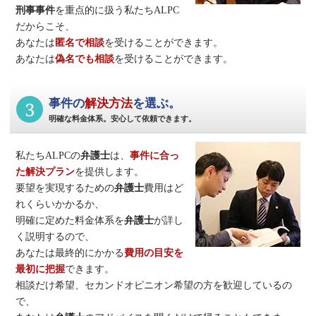
刑事事件
を重点的に扱う私たちALPC
だからこそ、
あなたは
匿名で相談
を受けることができます。
あなたは
偽名でも相談
を受けることができます。
3
事件の
解決方法
を選ぶ。
明確な料金体系。安心して依頼できます。
私たちALPCの
弁護士
は、
事件に合っ
た解決プラン
を提供します。
要望を実現するための
弁護士
費用はど
れくらいかかるか、
明確に定めた料金体系を
弁護士
が詳し
く説明するので、
あなたは最終的にかかる
費用の目安を
最初に把握
できます。
相談だけ希望、セカンドオピニオン希望の方を歓迎しているの
で、