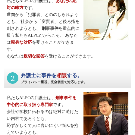
私たちALPCの
弁護士
は、
あなたの絶
対の味方
です。
世間から「犯罪者」とののしられよう
とも、
社会から「変質者」と後ろ指を
刺されようとも、
刑事事件
を重点的に
扱う私たちALPCだからこそ、
あなた
は
親身な対応
を受けることができま
す。
あなたは
親切な回答
を受けることができます。
2
弁護士に事件を
相談
する。
プライバシー重視。完全個室で対応します。
私たちALPCの弁護士は、
刑事事件
を
中心的に取り扱う専門家
です。
会社や学校に伝わるのは絶対に避けた
い内容であろうとも、
恥ずかしくて人に言いにくい悩みを抱
えていようとも、