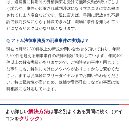
は、逮捕後に長期間の身柄拘束を受けて無断欠勤が続いてしま
う場合や、事件が起訴され裁判沙汰になりマスコミに実名報道
されてしまう場合などです。逆に言えば、早期に釈放され不起
訴で裁判沙汰にならず解決できれば、職場に事件を知られてク
ビになるリスクはかなり低くなります。
Q アトム法律事務所の刑事事件の実績は？
現在は月間2,500件以上の新規お問い合わせを頂いており、年間
2,500件を越える刑事事件の法律相談に対応しています。年間400
件以上の解決実績がありますので、ご相談者の事件と同じよう
な事件にも、解決に向けたノウハウがありますからご安心くだ
さい。まずはお気軽にフリーダイヤルまでお問い合わせくださ
い。特に緊急性が高いため、逮捕や警察呼出しなどの事案は無
料相談にも対応しています。
解決方法
より詳しい
は罪名別よくある質問に続く（アイ
クリック
コンを
）