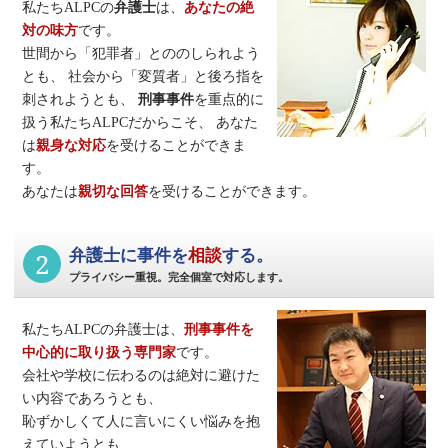
私たちALPCの
弁護士
は、
あなたの絶
対の味方
です。
世間から「犯罪者」とののしられよう
とも、
社会から「変質者」と後ろ指を
刺されようとも、
刑事事件
を重点的に
扱う私たちALPCだからこそ、
あなた
は
親身な対応
を受けることができま
す。
あなたは
親切な回答
を受けることができます。
2
弁護士に事件を
相談
する。
プライバシー重視。完全個室で対応します。
私たちALPCの弁護士は、
刑事事件
を
中心的に取り扱う専門家
です。
会社や学校に伝わるのは絶対に避けた
い内容であろうとも、
恥ずかしくて人に言いにくい悩みを抱
えていようとも、