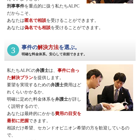
刑事事件
を重点的に扱う私たちALPC
だからこそ、
あなたは
匿名で相談
を受けることができます。
あなたは
偽名でも相談
を受けることができます。
3
事件の
解決方法
を選ぶ。
明確な料金体系。安心して依頼できます。
私たちALPCの
弁護士
は、
事件に合っ
た解決プラン
を提供します。
要望を実現するための
弁護士
費用はど
れくらいかかるか、
明確に定めた料金体系を
弁護士
が詳し
く説明するので、
あなたは最終的にかかる
費用の目安を
最初に把握
できます。
相談だけ希望、セカンドオピニオン希望の方を歓迎しているの
で、