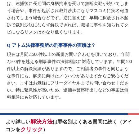
は、逮捕後に長期間の身柄拘束を受けて無断欠勤が続いてしま
う場合や、事件が起訴され裁判沙汰になりマスコミに実名報道
されてしまう場合などです。逆に言えば、早期に釈放され不起
訴で裁判沙汰にならず解決できれば、職場に事件を知られてク
ビになるリスクはかなり低くなります。
Q アトム法律事務所の刑事事件の実績は？
現在は月間2,500件以上の新規お問い合わせを頂いており、年間
2,500件を越える刑事事件の法律相談に対応しています。年間400
件以上の解決実績がありますので、ご相談者の事件と同じよう
な事件にも、解決に向けたノウハウがありますからご安心くだ
さい。まずはお気軽にフリーダイヤルまでお問い合わせくださ
い。特に緊急性が高いため、逮捕や警察呼出しなどの事案は無
料相談にも対応しています。
解決方法
より詳しい
は罪名別よくある質問に続く（アイ
クリック
コンを
）