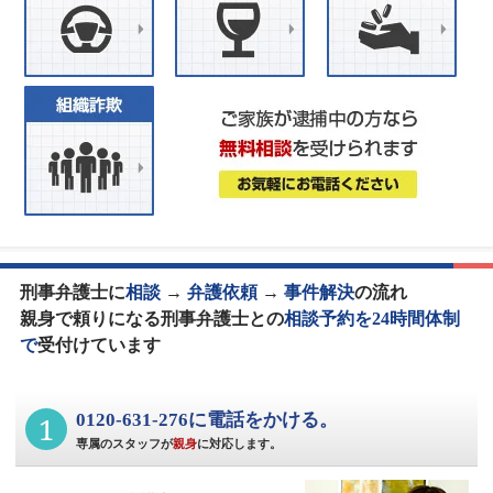
刑事弁護士に
相談
→
弁護依頼
→
事件解決
の流れ
親身で頼りになる刑事弁護士との
相談予約を24時間体制
で
受付けています
1
0120-631-276に電話をかける。
専属のスタッフが
親身
に対応します。