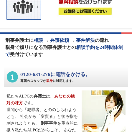
刑事弁護士に
相談
→
弁護依頼
→
事件解決
の流れ
親身で頼りになる刑事弁護士との
相談予約を24時間体制
で
受付けています
1
0120-631-276に電話をかける。
専属のスタッフが
親身
に対応します。
私たちALPCの
弁護士
は、
あなたの絶
対の味方
です。
世間から「犯罪者」とののしられよう
とも、
社会から「変質者」と後ろ指を
刺されようとも、
刑事事件
を重点的に
扱う私たちALPCだからこそ、
あなた