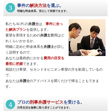
3
事件の
解決方法
を選ぶ。
明確な料金体系。安心して依頼できます。
私たちALPCの
弁護士
は、
事件に合っ
た解決プラン
を提供します。
要望を実現するための
弁護士
費用はど
れくらいかかるか、
明確に定めた料金体系を
弁護士
が詳し
く説明するので、
あなたは最終的にかかる
費用の目安を
最初に把握
できます。
相談だけ希望、セカンドオピニオン希望の方を歓迎しているの
で、
あなたは
弁護士
のアドバイスを聞くだけで帰ることもできま
す。
4
プロの
刑事弁護サービス
を受ける。
日常生活を無事に取り戻すことができます。