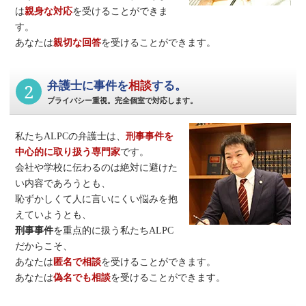
は
親身な対応
を受けることができま
す。
あなたは
親切な回答
を受けることができます。
2
弁護士に事件を
相談
する。
プライバシー重視。完全個室で対応します。
私たちALPCの弁護士は、
刑事事件
を
中心的に取り扱う専門家
です。
会社や学校に伝わるのは絶対に避けた
い内容であろうとも、
恥ずかしくて人に言いにくい悩みを抱
えていようとも、
刑事事件
を重点的に扱う私たちALPC
だからこそ、
あなたは
匿名で相談
を受けることができます。
あなたは
偽名でも相談
を受けることができます。