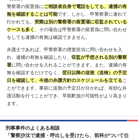
警察署の留置係に
ご相談者自身で電話をしても、逮捕の有
無を確認することは可能
です。しかし、甲警察署に連れて
行かれても、
実際は別の警察署の留置場に収監されている
ケースも多く
、その場合は甲警察署の留置係に問い合わせ
をしても逮捕の有無は確認できません。
弁護士であれば、甲警察署の捜査担当に問い合わせを入
れ、逮捕の有無を確認したり、
収監が予想される別の警察
署
に問い合わせを入れることができます。また、逮捕の有
無を確認するだけでなく、
翌日以降の送致（送検）の予定
日を確認して、今後の弁護方針のスケジュールを立てる
こ
とができます。事前に送致の予定日が分かれば、有効な弁
護活動を行うことができ、早期釈放の可能性がより高まり
ます。
刑事事件のよくある相談
「警察沙汰で逮捕・呼出しを受けたら、前科がついて仕