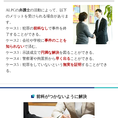
ALPCの
弁護士
の活動によって、以下
のメリットを受けられる場合がありま
す。
ケース1：犯罪の
前科なし
で事件を終
了することができる。
ケース2：会社や学校に
事件のことを
知られない
で済む。
ケース3：示談成立で
円満な解決
を図ることができる。
ケース4：警察署や拘置所から
早く出る
ことができる。
ケース5：犯罪をしていないという
無実を証明
することができ
る。
前科がつかないように解決