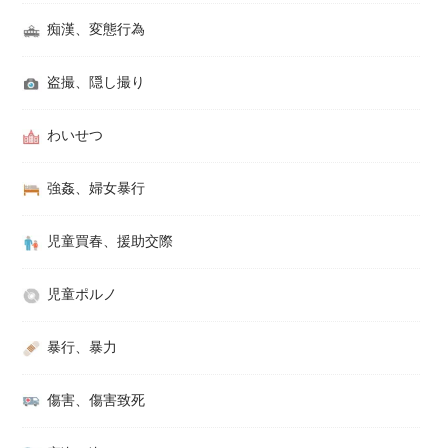
痴漢、変態行為
盗撮、隠し撮り
わいせつ
強姦、婦女暴行
児童買春、援助交際
児童ポルノ
暴行、暴力
傷害、傷害致死