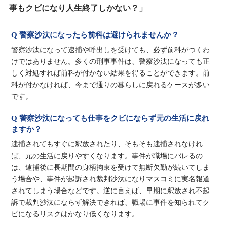
事もクビになり人生終了しかない？」
Q 警察沙汰になったら前科は避けられませんか？
警察沙汰になって逮捕や呼出しを受けても、必ず前科がつくわ
けではありません。多くの刑事事件は、警察沙汰になっても正
しく対処すれば前科が付かない結果を得ることができます。前
科が付かなければ、今まで通りの暮らしに戻れるケースが多い
です。
Q 警察沙汰になっても仕事をクビにならず元の生活に戻れ
ますか？
逮捕されてもすぐに釈放されたり、そもそも逮捕されなけれ
ば、元の生活に戻りやすくなります。事件が職場にバレるの
は、逮捕後に長期間の身柄拘束を受けて無断欠勤が続いてしま
う場合や、事件が起訴され裁判沙汰になりマスコミに実名報道
されてしまう場合などです。逆に言えば、早期に釈放され不起
訴で裁判沙汰にならず解決できれば、職場に事件を知られてク
ビになるリスクはかなり低くなります。