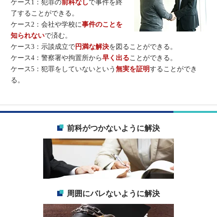
ケース1：犯罪の
前科なし
で事件を終
了することができる。
ケース2：会社や学校に
事件のことを
知られない
で済む。
ケース3：示談成立で
円満な解決
を図ることができる。
ケース4：警察署や拘置所から
早く出る
ことができる。
ケース5：犯罪をしていないという
無実を証明
することができ
る。
前科がつかないように解決
周囲にバレないように解決