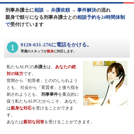
刑事弁護士に
相談
→
弁護依頼
→
事件解決
の流れ
親身で頼りになる刑事弁護士との
相談予約を24時間体制
で
受付けています
1
0120-631-276に電話をかける。
専属のスタッフが
親身
に対応します。
私たちALPCの
弁護士
は、
あなたの絶
対の味方
です。
世間から「犯罪者」とののしられよう
とも、
社会から「変質者」と後ろ指を
刺されようとも、
刑事事件
を重点的に
扱う私たちALPCだからこそ、
あなた
は
親身な対応
を受けることができま
す。
あなたは
親切な回答
を受けることができます。