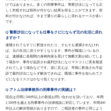
けではありません。多くの刑事事件は、警察沙汰になっても正
しく対処すれば前科が付かない結果を得ることができます。前
科が付かなければ、今まで通りの暮らしに戻れるケースが多い
です。
Q 警察沙汰になっても仕事をクビにならず元の生活に戻れ
ますか？
逮捕されてもすぐに釈放されたり、そもそも逮捕されなけれ
ば、元の生活に戻りやすくなります。事件が職場にバレるの
は、逮捕後に長期間の身柄拘束を受けて無断欠勤が続いてしま
う場合や、事件が起訴され裁判沙汰になりマスコミに実名報道
されてしまう場合などです。逆に言えば、早期に釈放され不起
訴で裁判沙汰にならず解決できれば、職場に事件を知られてク
ビになるリスクはかなり低くなります。
Q アトム法律事務所の刑事事件の実績は？
現在は月間2,500件以上の新規お問い合わせを頂いており、年間
2,500件を越える刑事事件の法律相談に対応しています。年間400
件以上の解決実績がありますので、ご相談者の事件と同じよう