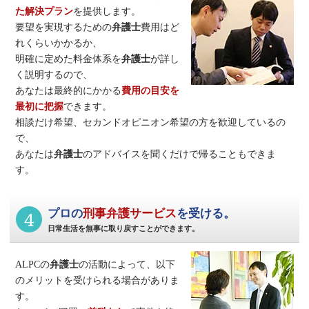
た解決プラン
を提供します。
要望を実現するための
弁護士
費用はど
れくらいかかるか、
明確に定めた料金体系を
弁護士
が詳し
く説明するので、
あなたは最終的にかかる
費用の目安を
最初に把握
できます。
相談だけ希望、セカンドオピニオン希望の方を歓迎しているの
で、
あなたは
弁護士
のアドバイスを聞くだけで帰ることもできま
す。
4
プロの
刑事弁護サービス
を受ける。
日常生活を無事に取り戻すことができます。
ALPCの
弁護士
の活動によって、以下
のメリットを受けられる場合がありま
す。