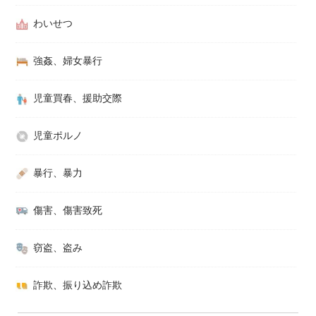
わいせつ
強姦、婦女暴行
児童買春、援助交際
児童ポルノ
暴行、暴力
傷害、傷害致死
窃盗、盗み
詐欺、振り込め詐欺