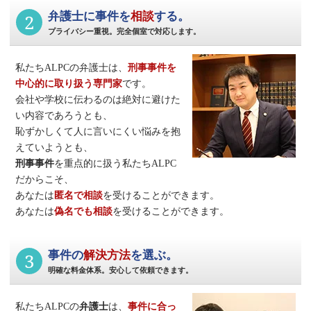
2
弁護士に事件を
相談
する。
プライバシー重視。完全個室で対応します。
私たちALPCの弁護士は、
刑事事件
を
中心的に取り扱う専門家
です。
会社や学校に伝わるのは絶対に避けた
い内容であろうとも、
恥ずかしくて人に言いにくい悩みを抱
えていようとも、
刑事事件
を重点的に扱う私たちALPC
だからこそ、
あなたは
匿名で相談
を受けることができます。
あなたは
偽名でも相談
を受けることができます。
3
事件の
解決方法
を選ぶ。
明確な料金体系。安心して依頼できます。
私たちALPCの
弁護士
は、
事件に合っ