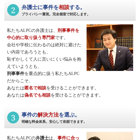
2
弁護士に事件を
相談
する。
プライバシー重視。完全個室で対応します。
私たちALPCの弁護士は、
刑事事件
を
中心的に取り扱う専門家
です。
会社や学校に伝わるのは絶対に避けた
い内容であろうとも、
恥ずかしくて人に言いにくい悩みを抱
えていようとも、
刑事事件
を重点的に扱う私たちALPC
だからこそ、
あなたは
匿名で相談
を受けることができます。
あなたは
偽名でも相談
を受けることができます。
3
事件の
解決方法
を選ぶ。
明確な料金体系。安心して依頼できます。
私たちALPCの
弁護士
は、
事件に合っ