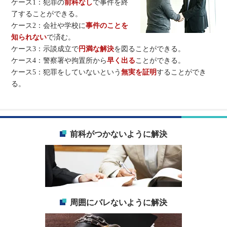
ケース1：犯罪の
前科なし
で事件を終
了することができる。
ケース2：会社や学校に
事件のことを
知られない
で済む。
ケース3：示談成立で
円満な解決
を図ることができる。
ケース4：警察署や拘置所から
早く出る
ことができる。
ケース5：犯罪をしていないという
無実を証明
することができ
る。
前科がつかないように解決
周囲にバレないように解決