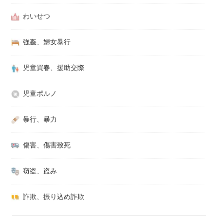
わいせつ
強姦、婦女暴行
児童買春、援助交際
児童ポルノ
暴行、暴力
傷害、傷害致死
窃盗、盗み
詐欺、振り込め詐欺