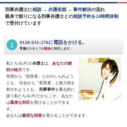
刑事弁護士に
相談
→
弁護依頼
→
事件解決
の流れ
親身で頼りになる刑事弁護士との
相談予約を24時間体制
で
受付けています
1
0120-631-276に電話をかける。
専属のスタッフが
親身
に対応します。
私たちALPCの
弁護士
は、
あなたの絶
対の味方
です。
世間から「犯罪者」とののしられよう
とも、
社会から「変質者」と後ろ指を
刺されようとも、
刑事事件
を重点的に
扱う私たちALPCだからこそ、
あなた
は
親身な対応
を受けることができま
す。
あなたは
親切な回答
を受けることができます。