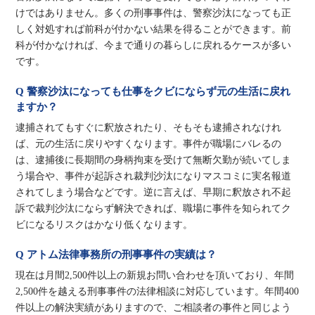
けではありません。多くの刑事事件は、警察沙汰になっても正
しく対処すれば前科が付かない結果を得ることができます。前
科が付かなければ、今まで通りの暮らしに戻れるケースが多い
です。
Q 警察沙汰になっても仕事をクビにならず元の生活に戻れ
ますか？
逮捕されてもすぐに釈放されたり、そもそも逮捕されなけれ
ば、元の生活に戻りやすくなります。事件が職場にバレるの
は、逮捕後に長期間の身柄拘束を受けて無断欠勤が続いてしま
う場合や、事件が起訴され裁判沙汰になりマスコミに実名報道
されてしまう場合などです。逆に言えば、早期に釈放され不起
訴で裁判沙汰にならず解決できれば、職場に事件を知られてク
ビになるリスクはかなり低くなります。
Q アトム法律事務所の刑事事件の実績は？
現在は月間2,500件以上の新規お問い合わせを頂いており、年間
2,500件を越える刑事事件の法律相談に対応しています。年間400
件以上の解決実績がありますので、ご相談者の事件と同じよう