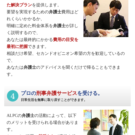
た解決プラン
を提供します。
要望を実現するための
弁護士
費用はど
れくらいかかるか、
明確に定めた料金体系を
弁護士
が詳し
く説明するので、
あなたは最終的にかかる
費用の目安を
最初に把握
できます。
相談だけ希望、セカンドオピニオン希望の方を歓迎しているの
で、
あなたは
弁護士
のアドバイスを聞くだけで帰ることもできま
す。
4
プロの
刑事弁護サービス
を受ける。
日常生活を無事に取り戻すことができます。
ALPCの
弁護士
の活動によって、以下
のメリットを受けられる場合がありま
す。