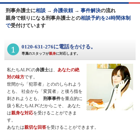
刑事弁護士に
相談
→
弁護依頼
→
事件解決
の流れ
親身で頼りになる刑事弁護士との
相談予約を24時間体制
で
受付けています
1
0120-631-276に電話をかける。
専属のスタッフが
親身
に対応します。
私たちALPCの
弁護士
は、
あなたの絶
対の味方
です。
世間から「犯罪者」とののしられよう
とも、
社会から「変質者」と後ろ指を
刺されようとも、
刑事事件
を重点的に
扱う私たちALPCだからこそ、
あなた
は
親身な対応
を受けることができま
す。
あなたは
親切な回答
を受けることができます。