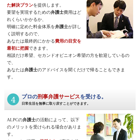
た解決プラン
を提供します。
要望を実現するための
弁護士
費用はど
れくらいかかるか、
明確に定めた料金体系を
弁護士
が詳し
く説明するので、
あなたは最終的にかかる
費用の目安を
最初に把握
できます。
相談だけ希望、セカンドオピニオン希望の方を歓迎しているの
で、
あなたは
弁護士
のアドバイスを聞くだけで帰ることもできま
す。
4
プロの
刑事弁護サービス
を受ける。
日常生活を無事に取り戻すことができます。
ALPCの
弁護士
の活動によって、以下
のメリットを受けられる場合がありま
す。