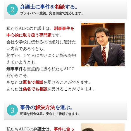
2
弁護士に事件を
相談
する。
プライバシー重視。完全個室で対応します。
私たちALPCの弁護士は、
刑事事件
を
中心的に取り扱う専門家
です。
会社や学校に伝わるのは絶対に避けた
い内容であろうとも、
恥ずかしくて人に言いにくい悩みを抱
えていようとも、
刑事事件
を重点的に扱う私たちALPC
だからこそ、
あなたは
匿名で相談
を受けることができます。
あなたは
偽名でも相談
を受けることができます。
3
事件の
解決方法
を選ぶ。
明確な料金体系。安心して依頼できます。
私たちALPCの
弁護士
は、
事件に合っ