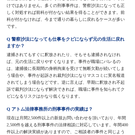
けではありません。多くの刑事事件は、警察沙汰になっても正
しく対処すれば前科が付かない結果を得ることができます。前
科が付かなければ、今まで通りの暮らしに戻れるケースが多い
です。
Q 警察沙汰になっても仕事をクビにならず元の生活に戻れ
ますか？
逮捕されてもすぐに釈放されたり、そもそも逮捕されなけれ
ば、元の生活に戻りやすくなります。事件が職場にバレるの
は、逮捕後に長期間の身柄拘束を受けて無断欠勤が続いてしま
う場合や、事件が起訴され裁判沙汰になりマスコミに実名報道
されてしまう場合などです。逆に言えば、早期に釈放され不起
訴で裁判沙汰にならず解決できれば、職場に事件を知られてク
ビになるリスクはかなり低くなります。
Q アトム法律事務所の刑事事件の実績は？
現在は月間2,500件以上の新規お問い合わせを頂いており、年間
2,500件を越える刑事事件の法律相談に対応しています。年間400
件以上の解決実績がありますので、ご相談者の事件と同じよう