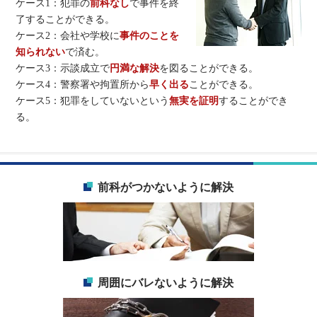
ケース1：犯罪の
前科なし
で事件を終
了することができる。
ケース2：会社や学校に
事件のことを
知られない
で済む。
ケース3：示談成立で
円満な解決
を図ることができる。
ケース4：警察署や拘置所から
早く出る
ことができる。
ケース5：犯罪をしていないという
無実を証明
することができ
る。
前科がつかないように解決
周囲にバレないように解決