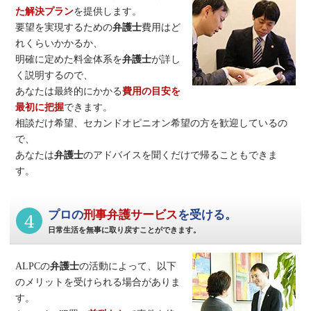
た解決プラン
を提供します。
要望を実現するための
弁護士
費用はど
れくらいかかるか、
明確に定めた料金体系を
弁護士
が詳し
く説明するので、
あなたは最終的にかかる
費用の目安を
最初に把握
できます。
相談だけ希望、セカンドオピニオン希望の方を歓迎しているの
で、
あなたは
弁護士
のアドバイスを聞くだけで帰ることもできま
す。
4
プロの
刑事弁護サービス
を受ける。
日常生活を無事に取り戻すことができます。
ALPCの
弁護士
の活動によって、以下
のメリットを受けられる場合がありま
す。