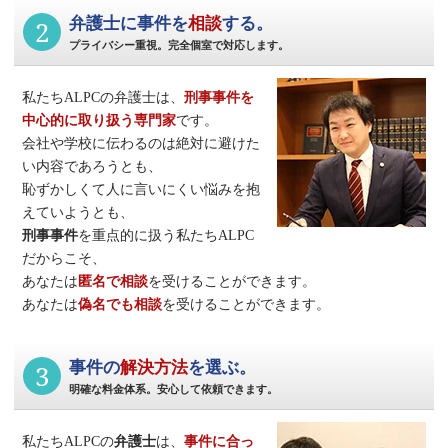
2
弁護士に事件を
相談
する。
プライバシー重視。完全個室で対応します。
私たちALPCの弁護士は、
刑事事件
を
中心的に取り扱う専門家
です。
会社や学校に伝わるのは絶対に避けた
い内容であろうとも、
恥ずかしくて人に言いにくい悩みを抱
えていようとも、
刑事事件
を重点的に扱う私たちALPC
だからこそ、
あなたは
匿名で相談
を受けることができます。
あなたは
偽名でも相談
を受けることができます。
3
事件の
解決方法
を選ぶ。
明確な料金体系。安心して依頼できます。
私たちALPCの
弁護士
は、
事件に合っ