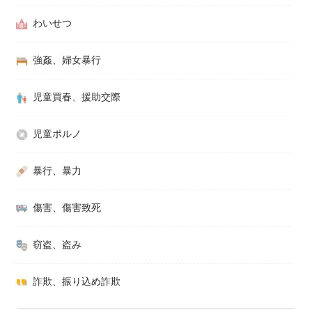
わいせつ
強姦、婦女暴行
児童買春、援助交際
児童ポルノ
暴行、暴力
傷害、傷害致死
窃盗、盗み
詐欺、振り込め詐欺