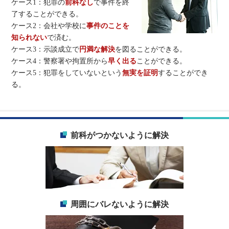
ケース1：犯罪の
前科なし
で事件を終
了することができる。
ケース2：会社や学校に
事件のことを
知られない
で済む。
ケース3：示談成立で
円満な解決
を図ることができる。
ケース4：警察署や拘置所から
早く出る
ことができる。
ケース5：犯罪をしていないという
無実を証明
することができ
る。
前科がつかないように解決
周囲にバレないように解決