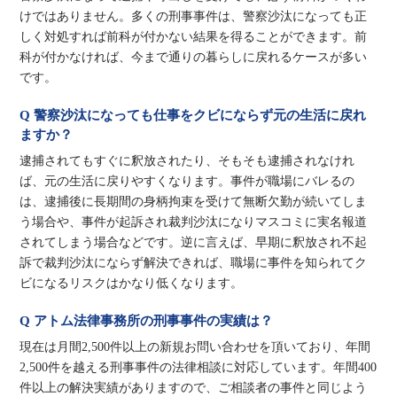
けではありません。多くの刑事事件は、警察沙汰になっても正
しく対処すれば前科が付かない結果を得ることができます。前
科が付かなければ、今まで通りの暮らしに戻れるケースが多い
です。
Q 警察沙汰になっても仕事をクビにならず元の生活に戻れ
ますか？
逮捕されてもすぐに釈放されたり、そもそも逮捕されなけれ
ば、元の生活に戻りやすくなります。事件が職場にバレるの
は、逮捕後に長期間の身柄拘束を受けて無断欠勤が続いてしま
う場合や、事件が起訴され裁判沙汰になりマスコミに実名報道
されてしまう場合などです。逆に言えば、早期に釈放され不起
訴で裁判沙汰にならず解決できれば、職場に事件を知られてク
ビになるリスクはかなり低くなります。
Q アトム法律事務所の刑事事件の実績は？
現在は月間2,500件以上の新規お問い合わせを頂いており、年間
2,500件を越える刑事事件の法律相談に対応しています。年間400
件以上の解決実績がありますので、ご相談者の事件と同じよう