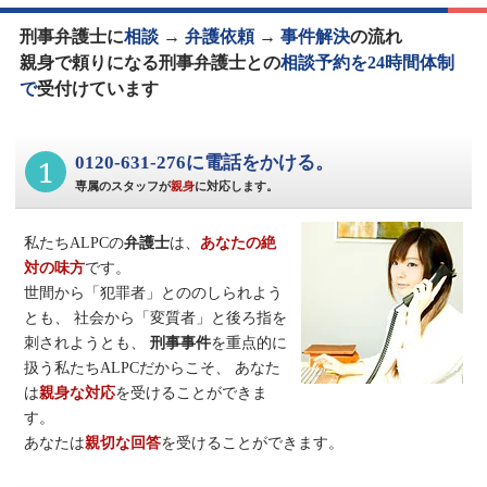
刑事弁護士に
相談
→
弁護依頼
→
事件解決
の流れ
親身で頼りになる刑事弁護士との
相談予約を24時間体制
で
受付けています
1
0120-631-276に電話をかける。
専属のスタッフが
親身
に対応します。
私たちALPCの
弁護士
は、
あなたの絶
対の味方
です。
世間から「犯罪者」とののしられよう
とも、
社会から「変質者」と後ろ指を
刺されようとも、
刑事事件
を重点的に
扱う私たちALPCだからこそ、
あなた
は
親身な対応
を受けることができま
す。
あなたは
親切な回答
を受けることができます。