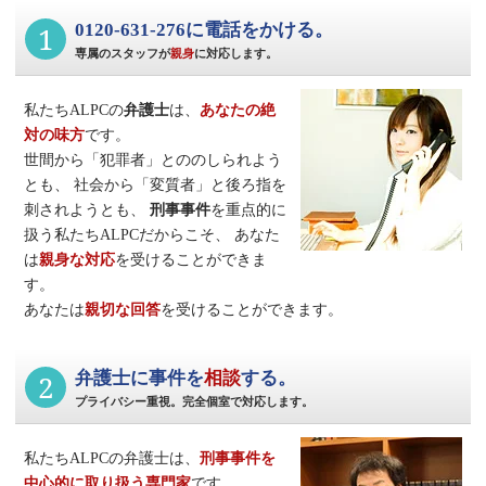
1
0120-631-276に電話をかける。
専属のスタッフが
親身
に対応します。
私たちALPCの
弁護士
は、
あなたの絶
対の味方
です。
世間から「犯罪者」とののしられよう
とも、
社会から「変質者」と後ろ指を
刺されようとも、
刑事事件
を重点的に
扱う私たちALPCだからこそ、
あなた
は
親身な対応
を受けることができま
す。
あなたは
親切な回答
を受けることができます。
2
弁護士に事件を
相談
する。
プライバシー重視。完全個室で対応します。
私たちALPCの弁護士は、
刑事事件
を
中心的に取り扱う専門家
です。