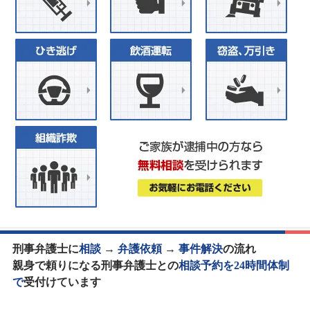
刑事弁護士に
相談
→
弁護依頼
→
事件解決
の流れ
親身で頼りになる刑事弁護士との
相談予約を24時間体制
で
受付けています