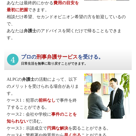
あなたは最終的にかかる
費用の目安を
最初に把握
できます。
相談だけ希望、セカンドオピニオン希望の方を歓迎しているの
で、
あなたは
弁護士
のアドバイスを聞くだけで帰ることもできま
す。
4
プロの
刑事弁護サービス
を受ける。
日常生活を無事に取り戻すことができます。
ALPCの
弁護士
の活動によって、以下
のメリットを受けられる場合がありま
す。
ケース1：犯罪の
前科なし
で事件を終
了することができる。
ケース2：会社や学校に
事件のことを
知られない
で済む。
ケース3：示談成立で
円満な解決
を図ることができる。
ケース4：警察署や拘置所から
早く出る
ことができる。