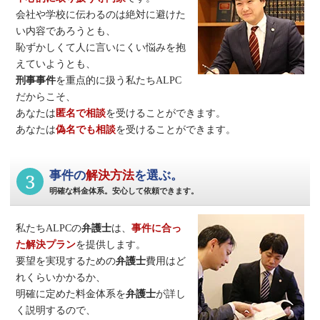
会社や学校に伝わるのは絶対に避けた
い内容であろうとも、
恥ずかしくて人に言いにくい悩みを抱
えていようとも、
刑事事件
を重点的に扱う私たちALPC
だからこそ、
あなたは
匿名で相談
を受けることができます。
あなたは
偽名でも相談
を受けることができます。
3
事件の
解決方法
を選ぶ。
明確な料金体系。安心して依頼できます。
私たちALPCの
弁護士
は、
事件に合っ
た解決プラン
を提供します。
要望を実現するための
弁護士
費用はど
れくらいかかるか、
明確に定めた料金体系を
弁護士
が詳し
く説明するので、