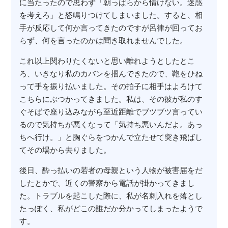
に当たったので思わず「朝っぱらから情けない。迷惑
を考えろ」と怒鳴りつけてしまいました。すると、相
手が反応して何か言ってきたのですが呂律が回ってお
らず、何を言ったのかは聞き取れませんでした。
これ以上関わりたくないと思い離れようとしたとこ
ろ、いきなり私のカバンを掴んできたので、鞄をひね
って手を振り払いました。その拍子に相手はよろけて
こちらにぶつかってきました。私は、その彼が私のす
ぐそばで座り込みながら至近距離でブツブツ言ってい
るので気持ちが悪くなって「気持ち悪いんだよ。あっ
ちへ行け。」と胸ぐらをつかんで立たせて突き飛ばし
てその場から去りました。
後日、酔っ払いの若者の母親という人物が被害届をだ
したとかで、近くの警察から電話が掛かってきまし
た。トラブルを起こした際に、私が名刺入れを落とし
たっぽく、私がどこの誰だか分かってしまったようで
す。