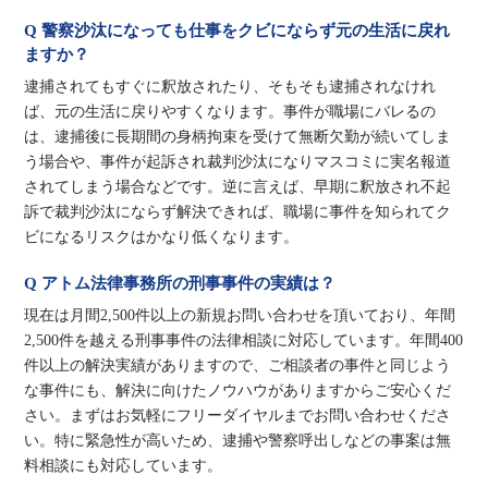
Q 警察沙汰になっても仕事をクビにならず元の生活に戻れ
ますか？
逮捕されてもすぐに釈放されたり、そもそも逮捕されなけれ
ば、元の生活に戻りやすくなります。事件が職場にバレるの
は、逮捕後に長期間の身柄拘束を受けて無断欠勤が続いてしま
う場合や、事件が起訴され裁判沙汰になりマスコミに実名報道
されてしまう場合などです。逆に言えば、早期に釈放され不起
訴で裁判沙汰にならず解決できれば、職場に事件を知られてク
ビになるリスクはかなり低くなります。
Q アトム法律事務所の刑事事件の実績は？
現在は月間2,500件以上の新規お問い合わせを頂いており、年間
2,500件を越える刑事事件の法律相談に対応しています。年間400
件以上の解決実績がありますので、ご相談者の事件と同じよう
な事件にも、解決に向けたノウハウがありますからご安心くだ
さい。まずはお気軽にフリーダイヤルまでお問い合わせくださ
い。特に緊急性が高いため、逮捕や警察呼出しなどの事案は無
料相談にも対応しています。