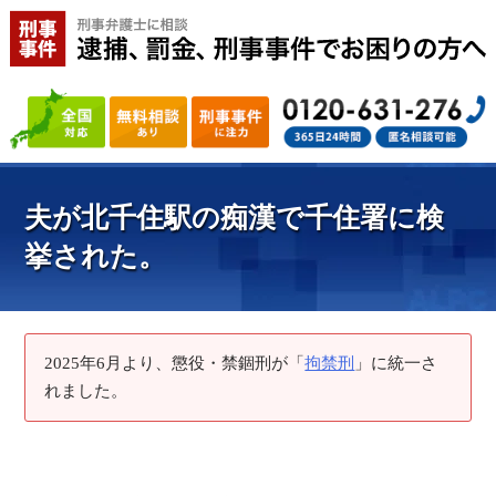
夫が北千住駅の痴漢で千住署に検
挙された。
2025年6月より、懲役・禁錮刑が「
拘禁刑
」に統一さ
れました。