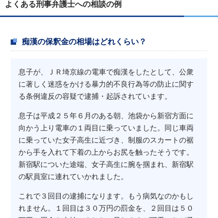
よくある刑事弁護士への相談の例
痴漢の保釈金の相場はどれくらい？
息子が、ＪＲ埼京線の電車で痴漢をしたとして、公衆
に著しく迷惑をかける暴力的不良行為等の防止に関す
る条例違反の容疑で逮捕・起訴されています。
息子は平成２５年６月のある朝、池袋から新宿方面に
向かう上り電車の１両目に乗っていました。同じ車両
に乗っていた女子高生に近づき、制服のスカートの裾
から手を入れて下着の上からお尻を触ったそうです。
新宿駅についた途端、女子高生に腕を掴まれ、新宿駅
の駅員室に連れていかれました。
これで３回目の逮捕になります。もう病気なのかもし
れません。１回目は３０万円の罰金を、２回目は５０