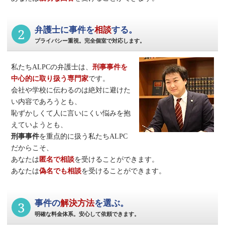
2
弁護士に事件を
相談
する。
プライバシー重視。完全個室で対応します。
私たちALPCの弁護士は、
刑事事件
を
中心的に取り扱う専門家
です。
会社や学校に伝わるのは絶対に避けた
い内容であろうとも、
恥ずかしくて人に言いにくい悩みを抱
えていようとも、
刑事事件
を重点的に扱う私たちALPC
だからこそ、
あなたは
匿名で相談
を受けることができます。
あなたは
偽名でも相談
を受けることができます。
3
事件の
解決方法
を選ぶ。
明確な料金体系。安心して依頼できます。