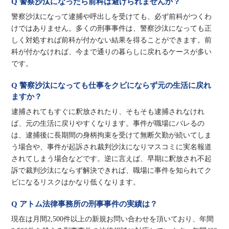
Q 警察沙汰になったら前科は避けられませんか？
警察沙汰になって逮捕や呼出しを受けても、必ず前科がつくわ
けではありません。多くの刑事事件は、警察沙汰になっても正
しく対処すれば前科が付かない結果を得ることができます。前
科が付かなければ、今まで通りの暮らしに戻れるケースが多い
です。
Q 警察沙汰になっても仕事をクビにならず元の生活に戻れ
ますか？
逮捕されてもすぐに釈放されたり、そもそも逮捕されなけれ
ば、元の生活に戻りやすくなります。事件が職場にバレるの
は、逮捕後に長期間の身柄拘束を受けて無断欠勤が続いてしま
う場合や、事件が起訴され裁判沙汰になりマスコミに実名報道
されてしまう場合などです。逆に言えば、早期に釈放され不起
訴で裁判沙汰にならず解決できれば、職場に事件を知られてク
ビになるリスクはかなり低くなります。
Q アトム法律事務所の刑事事件の実績は？
現在は月間2,500件以上の新規お問い合わせを頂いており、年間