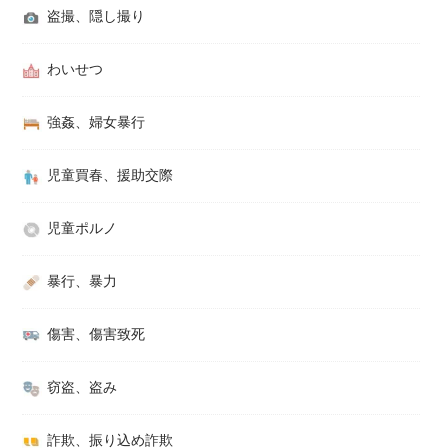
盗撮、隠し撮り
わいせつ
強姦、婦女暴行
児童買春、援助交際
児童ポルノ
暴行、暴力
傷害、傷害致死
窃盗、盗み
詐欺、振り込め詐欺