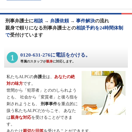
刑事弁護士に
相談
→
弁護依頼
→
事件解決
の流れ
親身で頼りになる刑事弁護士との
相談予約を24時間体制
で
受付けています
1
0120-631-276に電話をかける。
専属のスタッフが
親身
に対応します。
私たちALPCの
弁護士
は、
あなたの絶
対の味方
です。
世間から「犯罪者」とののしられよう
とも、
社会から「変質者」と後ろ指を
刺されようとも、
刑事事件
を重点的に
扱う私たちALPCだからこそ、
あなた
は
親身な対応
を受けることができま
す。
あなたは
親切な回答
を受けることができます。