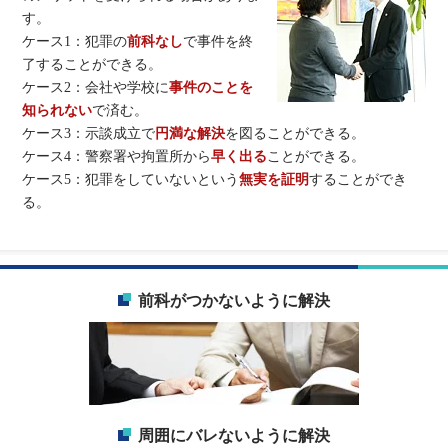
す。
ケース1：犯罪の
前科なし
で事件を終
了することができる。
ケース2：会社や学校に
事件のことを
知られない
で済む。
ケース3：示談成立で
円満な解決
を図ることができる。
ケース4：警察署や拘置所から
早く出る
ことができる。
ケース5：犯罪をしていないという
無実を証明
することができ
る。
前科がつかないように解決
周囲にバレないように解決