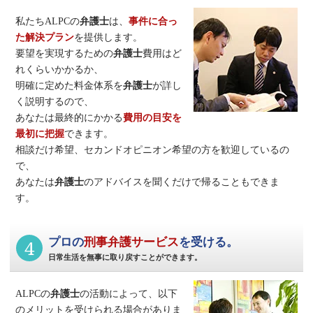
私たちALPCの
弁護士
は、
事件に合っ
た解決プラン
を提供します。
要望を実現するための
弁護士
費用はど
れくらいかかるか、
明確に定めた料金体系を
弁護士
が詳し
く説明するので、
あなたは最終的にかかる
費用の目安を
最初に把握
できます。
相談だけ希望、セカンドオピニオン希望の方を歓迎しているの
で、
あなたは
弁護士
のアドバイスを聞くだけで帰ることもできま
す。
4
プロの
刑事弁護サービス
を受ける。
日常生活を無事に取り戻すことができます。
ALPCの
弁護士
の活動によって、以下
のメリットを受けられる場合がありま