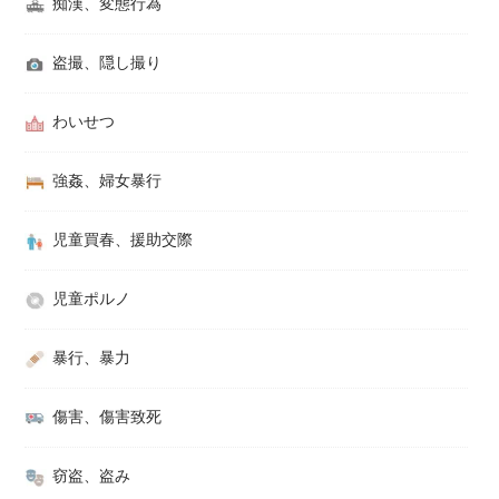
痴漢、変態行為
盗撮、隠し撮り
わいせつ
強姦、婦女暴行
児童買春、援助交際
児童ポルノ
暴行、暴力
傷害、傷害致死
窃盗、盗み