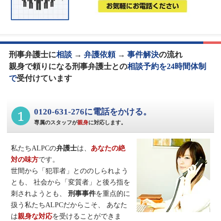
刑事弁護士に
相談
→
弁護依頼
→
事件解決
の流れ
親身で頼りになる刑事弁護士との
相談予約を24時間体制
で
受付けています
1
0120-631-276に電話をかける。
専属のスタッフが
親身
に対応します。
私たちALPCの
弁護士
は、
あなたの絶
対の味方
です。
世間から「犯罪者」とののしられよう
とも、
社会から「変質者」と後ろ指を
刺されようとも、
刑事事件
を重点的に
扱う私たちALPCだからこそ、
あなた
は
親身な対応
を受けることができま