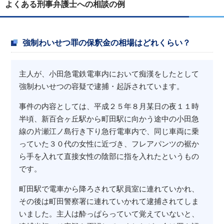
よくある刑事弁護士への相談の例
強制わいせつ罪の保釈金の相場はどれくらい？
主人が、小田急電鉄電車内において痴漢をしたとして
強制わいせつの容疑で逮捕・起訴されています。
事件の内容としては、平成２５年８月某日の夜１１時
半頃、新百合ヶ丘駅から町田駅に向かう途中の小田急
線の片瀬江ノ島行き下り急行電車内で、同じ車両に乗
っていた３０代の女性に近づき、フレアパンツの裾か
ら手を入れて直接女性の陰部に指を入れたというもの
です。
町田駅で電車から降ろされて駅員室に連れていかれ、
その後は町田警察署に連れていかれて逮捕されてしま
いました。主人は酔っぱらっていて覚えていないと、