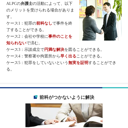
ALPCの
弁護士
の活動によって、以下
のメリットを受けられる場合がありま
す。
ケース1：犯罪の
前科なし
で事件を終
了することができる。
ケース2：会社や学校に
事件のことを
知られない
で済む。
ケース3：示談成立で
円満な解決
を図ることができる。
ケース4：警察署や拘置所から
早く出る
ことができる。
ケース5：犯罪をしていないという
無実を証明
することができ
る。
前科がつかないように解決