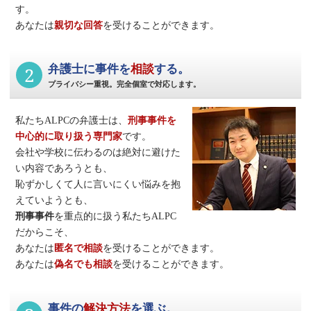
す。
あなたは
親切な回答
を受けることができます。
2
弁護士に事件を
相談
する。
プライバシー重視。完全個室で対応します。
私たちALPCの弁護士は、
刑事事件
を
中心的に取り扱う専門家
です。
会社や学校に伝わるのは絶対に避けた
い内容であろうとも、
恥ずかしくて人に言いにくい悩みを抱
えていようとも、
刑事事件
を重点的に扱う私たちALPC
だからこそ、
あなたは
匿名で相談
を受けることができます。
あなたは
偽名でも相談
を受けることができます。
事件の
解決方法
を選ぶ。