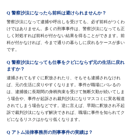
Q 警察沙汰になったら前科は避けられませんか？
警察沙汰になって逮捕や呼出しを受けても、必ず前科がつくわ
けではありません。多くの刑事事件は、警察沙汰になっても正
しく対処すれば前科が付かない結果を得ることができます。前
科が付かなければ、今まで通りの暮らしに戻れるケースが多い
です。
Q 警察沙汰になっても仕事をクビにならず元の生活に戻れ
ますか？
逮捕されてもすぐに釈放されたり、そもそも逮捕されなけれ
ば、元の生活に戻りやすくなります。事件が職場にバレるの
は、逮捕後に長期間の身柄拘束を受けて無断欠勤が続いてしま
う場合や、事件が起訴され裁判沙汰になりマスコミに実名報道
されてしまう場合などです。逆に言えば、早期に釈放され不起
訴で裁判沙汰にならず解決できれば、職場に事件を知られてク
ビになるリスクはかなり低くなります。
Q アトム法律事務所の刑事事件の実績は？