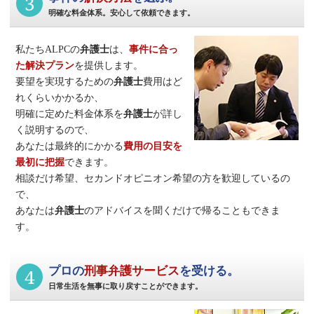
3
明確な料金体系。安心して依頼できます。
私たちALPCの
弁護士
は、
事件に合っ
た解決プラン
を提供します。
要望を実現するための
弁護士
費用はど
れくらいかかるか、
明確に定めた料金体系を
弁護士
が詳し
く説明するので、
あなたは最終的にかかる
費用の目安を
最初に把握
できます。
相談だけ希望、セカンドオピニオン希望の方を歓迎しているの
で、
あなたは
弁護士
のアドバイスを聞くだけで帰ることもできま
す。
4
プロの
刑事弁護サービス
を受ける。
日常生活を無事に取り戻すことができます。