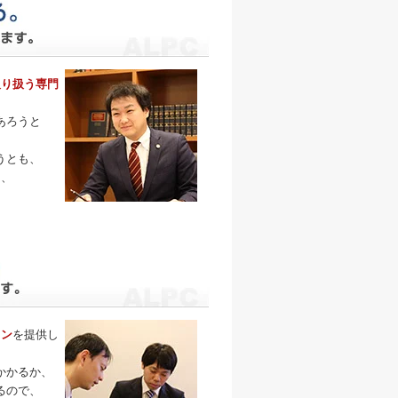
取り扱う専門
あろうと
うとも、
そ、
。
ラン
を提供し
かかるか、
るので、