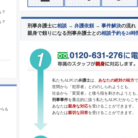
る？
る？
刑事弁護士に
相談
→
弁護依頼
→
事件解決
の流れ
親身で頼りになる刑事弁護士との
相談予約を24時
私たちALPCの
弁護士
は、
あなたの絶対の味方
世間から「犯罪者」とののしられようとも、
社会から「変質者」と後ろ指を刺されようとも
刑事事件
を重点的に扱う私たちALPCだからこ
。
あなたは
親身な対応
を受けることができます。
からも
あなたは
親切な回答
を受けることができます。