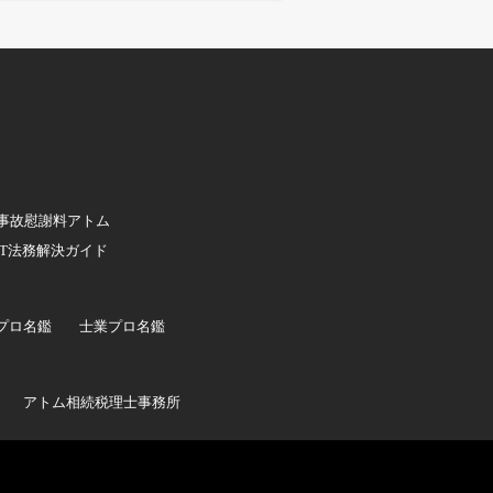
事故慰謝料アトム
IT法務解決ガイド
プロ名鑑
士業プロ名鑑
アトム相続税理士事務所