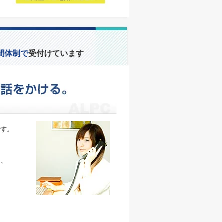
間体制で
受付けています
です。
、
そ、