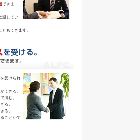
握
できま
歓迎してい
こともできます。
トを受けられ
とができる。
い
で済む。
できる。
できる。
することがで