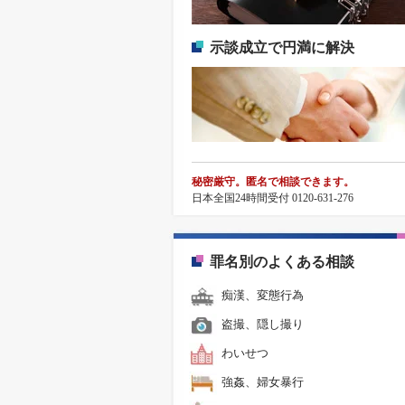
示談成立で円満に解決
秘密厳守。匿名で相談できます。
日本全国24時間受付 0120-631-276
罪名別のよくある相談
痴漢、変態行為
盗撮、隠し撮り
わいせつ
強姦、婦女暴行