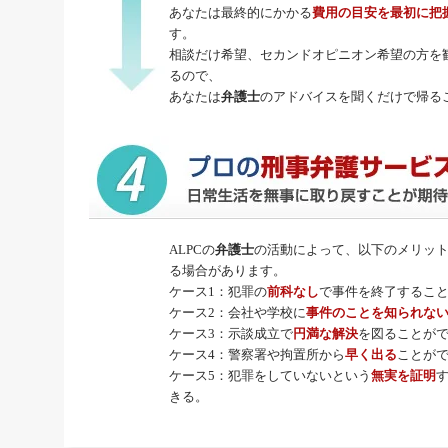
あなたは最終的にかかる
費用の目安を最初に把
す。
相談だけ希望、セカンドオピニオン希望の方を
るので、
あなたは
弁護士
のアドバイスを聞くだけで帰る
ALPCの
弁護士
の活動によって、以下のメリッ
る場合があります。
ケース1：犯罪の
前科なし
で事件を終了するこ
ケース2：会社や学校に
事件のことを知られな
ケース3：示談成立で
円満な解決
を図ることが
ケース4：警察署や拘置所から
早く出る
ことが
ケース5：犯罪をしていないという
無実を証明
きる。