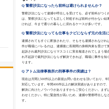
Q 警察沙汰になったら前科は避けられませんか？
警察沙汰になって逮捕や呼出しを受けても、必ず前科がつく
は、警察沙汰になっても正しく対処すれば前科が付かない結
ければ、今まで通りの暮らしに戻れるケースが多いです。
Q 警察沙汰になっても仕事をクビにならず元の生活
逮捕されてもすぐに釈放されたり、そもそも逮捕されなけれ
件が職場にバレるのは、逮捕後に長期間の身柄拘束を受けて
起訴され裁判沙汰になりマスコミに実名報道されてしまう場
れ不起訴で裁判沙汰にならず解決できれば、職場に事件を知
ります。
Q アトム法律事務所の刑事事件の実績は？
現在は月間2,500件以上の新規お問い合わせを頂いており、年
対応しています。年間400件以上の解決実績がありますので
解決に向けたノウハウがありますからご安心ください。まず
わせください。特に緊急性が高いため、逮捕や警察呼出しな
す。