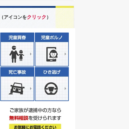
クリック
（アイコンを
）