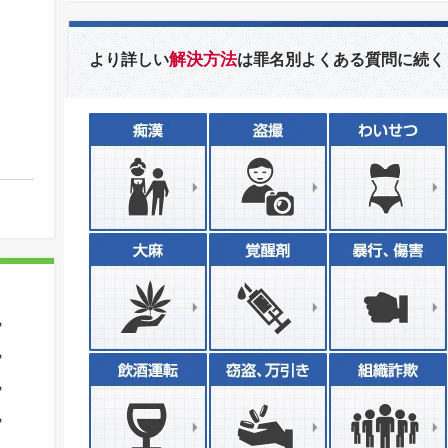
解決方法
より詳しい
は罪名別よくある質問に続く
？
？
？
？