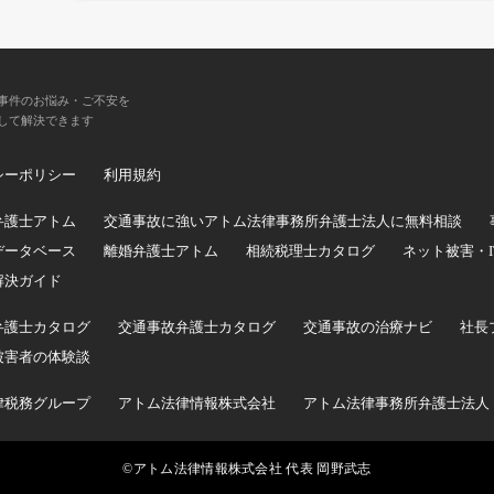
事件のお悩み・ご不安を
して解決できます
シーポリシー
利用規約
弁護士アトム
交通事故に強いアトム法律事務所弁護士法人に無料相談
データベース
離婚弁護士アトム
相続税理士カタログ
ネット被害・
解決ガイド
弁護士カタログ
交通事故弁護士カタログ
交通事故の治療ナビ
社長
被害者の体験談
律税務グループ
アトム法律情報株式会社
アトム法律事務所弁護士法人
©アトム法律情報株式会社 代表 岡野武志