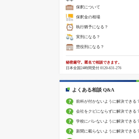
保釈について
保釈金の相場
執行猶予になる？
実刑になる？
懲役刑になる？
秘密厳守。匿名で相談できます。
日本全国24時間受付 0120-631-276
よくある相談 Q&A
前科が付かないように解決できる
会社をクビにならずに解決できる
学校にバレないように解決できる
新聞に載らないように解決できる