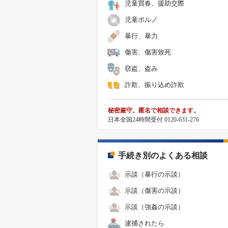
児童買春、援助交際
児童ポルノ
暴行、暴力
傷害、傷害致死
窃盗、盗み
詐欺、振り込め詐欺
秘密厳守。匿名で相談できます。
日本全国24時間受付 0120-631-276
手続き別のよくある相談
示談（暴行の示談）
示談（傷害の示談）
示談（強姦の示談）
逮捕されたら