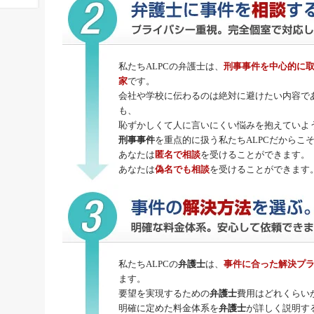
私たちALPCの弁護士は、
刑事事件
を中心的に
家
です。
会社や学校に伝わるのは絶対に避けたい内容で
も、
恥ずかしくて人に言いにくい悩みを抱えていよ
刑事事件
を重点的に扱う私たちALPCだからこ
あなたは
匿名で相談
を受けることができます。
あなたは
偽名でも相談
を受けることができます
私たちALPCの
弁護士
は、
事件に合った解決プ
ます。
要望を実現するための
弁護士
費用はどれくらい
明確に定めた料金体系を
弁護士
が詳しく説明す