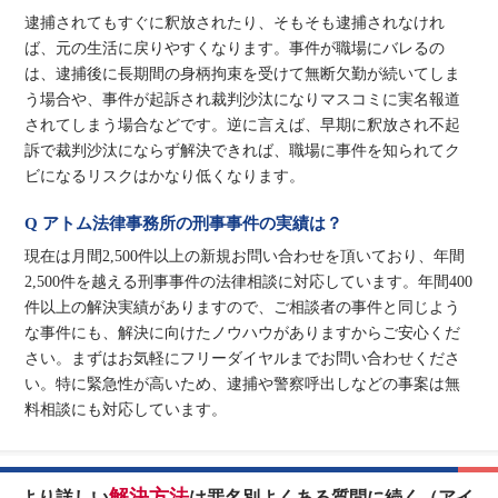
逮捕されてもすぐに釈放されたり、そもそも逮捕されなけれ
ば、元の生活に戻りやすくなります。事件が職場にバレるの
は、逮捕後に長期間の身柄拘束を受けて無断欠勤が続いてしま
う場合や、事件が起訴され裁判沙汰になりマスコミに実名報道
されてしまう場合などです。逆に言えば、早期に釈放され不起
訴で裁判沙汰にならず解決できれば、職場に事件を知られてク
ビになるリスクはかなり低くなります。
Q アトム法律事務所の刑事事件の実績は？
現在は月間2,500件以上の新規お問い合わせを頂いており、年間
2,500件を越える刑事事件の法律相談に対応しています。年間400
件以上の解決実績がありますので、ご相談者の事件と同じよう
な事件にも、解決に向けたノウハウがありますからご安心くだ
さい。まずはお気軽にフリーダイヤルまでお問い合わせくださ
い。特に緊急性が高いため、逮捕や警察呼出しなどの事案は無
料相談にも対応しています。
解決方法
より詳しい
は罪名別よくある質問に続く（アイ