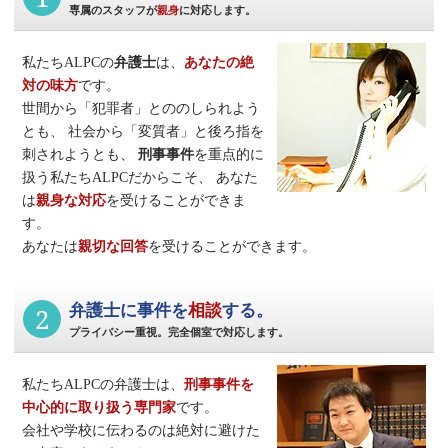
専属のスタッフが
親身
に対応します。
私たちALPCの
弁護士
は、
あなたの絶
対の味方
です。
世間から「犯罪者」とののしられよう
とも、
社会から「変質者」と後ろ指を
刺されようとも、
刑事事件
を重点的に
扱う私たちALPCだからこそ、
あなた
は
親身な対応
を受けることができま
す。
あなたは
親切な回答
を受けることができます。
2
弁護士に事件を
相談
する。
プライバシー重視。完全個室で対応します。
私たちALPCの弁護士は、
刑事事件
を
中心的に取り扱う専門家
です。
会社や学校に伝わるのは絶対に避けた