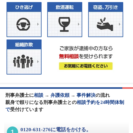
刑事弁護士に
相談
→
弁護依頼
→
事件解決
の流れ
親身で頼りになる刑事弁護士との
相談予約を24時間体制
で
受付けています
1
0120-631-276に電話をかける。