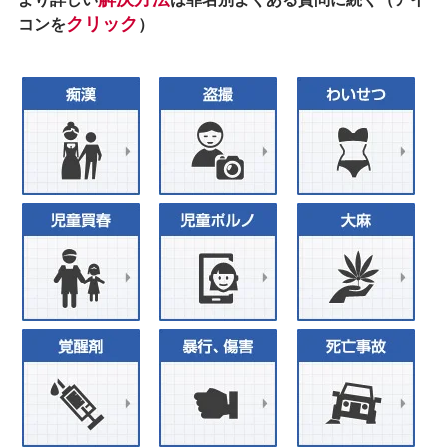
クリック
コンを
）