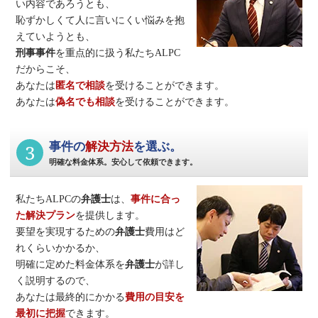
い内容であろうとも、
恥ずかしくて人に言いにくい悩みを抱
えていようとも、
刑事事件
を重点的に扱う私たちALPC
だからこそ、
あなたは
匿名で相談
を受けることができます。
あなたは
偽名でも相談
を受けることができます。
3
事件の
解決方法
を選ぶ。
明確な料金体系。安心して依頼できます。
私たちALPCの
弁護士
は、
事件に合っ
た解決プラン
を提供します。
要望を実現するための
弁護士
費用はど
れくらいかかるか、
明確に定めた料金体系を
弁護士
が詳し
く説明するので、
あなたは最終的にかかる
費用の目安を
最初に把握
できます。