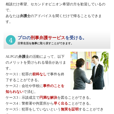
相談だけ希望、セカンドオピニオン希望の方を歓迎しているの
で、
あなたは
弁護士
のアドバイスを聞くだけで帰ることもできま
す。
4
プロの
刑事弁護サービス
を受ける。
日常生活を無事に取り戻すことができます。
ALPCの
弁護士
の活動によって、以下
のメリットを受けられる場合がありま
す。
ケース1：犯罪の
前科なし
で事件を終
了することができる。
ケース2：会社や学校に
事件のことを
知られない
で済む。
ケース3：示談成立で
円満な解決
を図ることができる。
ケース4：警察署や拘置所から
早く出る
ことができる。
ケース5：犯罪をしていないという
無実を証明
することができ