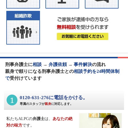
刑事弁護士に
相談
→
弁護依頼
→
事件解決
の流れ
親身で頼りになる刑事弁護士との
相談予約を24時間体制
で
受付けています
1
0120-631-276に電話をかける。
専属のスタッフが
親身
に対応します。
私たちALPCの
弁護士
は、
あなたの絶
対の味方
です。