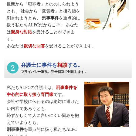
世間から「犯罪者」とののしられよう
とも、
社会から「変質者」と後ろ指を
刺されようとも、
刑事事件
を重点的に
扱う私たちALPCだからこそ、
あなた
は
親身な対応
を受けることができま
す。
あなたは
親切な回答
を受けることができます。
2
弁護士に事件を
相談
する。
プライバシー重視。完全個室で対応します。
私たちALPCの弁護士は、
刑事事件
を
中心的に取り扱う専門家
です。
会社や学校に伝わるのは絶対に避けた
い内容であろうとも、
恥ずかしくて人に言いにくい悩みを抱
えていようとも、
刑事事件
を重点的に扱う私たちALPC