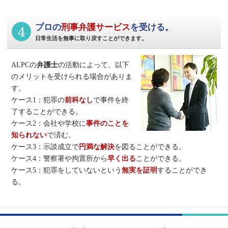
4
プロの
刑事弁護サービス
を受ける。
日常生活を無事に取り戻すことができます。
ALPCの
弁護士
の活動によって、以下
のメリットを受けられる場合がありま
す。
ケース1：犯罪の
前科なし
で事件を終
了することができる。
ケース2：会社や学校に
事件のことを
知られない
で済む。
ケース3：示談成立で
円満な解決
を図ることができる。
ケース4：警察署や拘置所から
早く出る
ことができる。
ケース5：犯罪をしていないという
無実を証明
することができ
る。