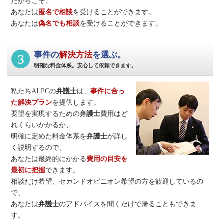
だからこそ、
あなたは
匿名で相談
を受けることができます。
あなたは
偽名でも相談
を受けることができます。
3
事件の
解決方法
を選ぶ。
明確な料金体系。安心して依頼できます。
私たちALPCの
弁護士
は、
事件に合っ
た解決プラン
を提供します。
要望を実現するための
弁護士
費用はど
れくらいかかるか、
明確に定めた料金体系を
弁護士
が詳し
く説明するので、
あなたは最終的にかかる
費用の目安を
最初に把握
できます。
相談だけ希望、セカンドオピニオン希望の方を歓迎しているの
で、
あなたは
弁護士
のアドバイスを聞くだけで帰ることもできま
す。