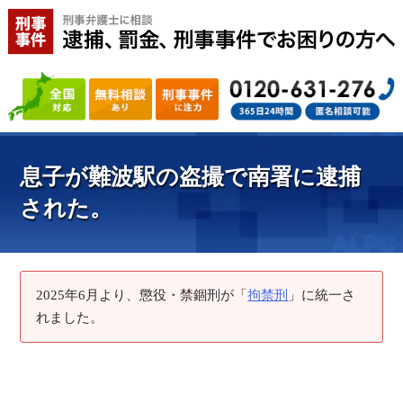
息子が難波駅の盗撮で南署に逮捕
された。
2025年6月より、懲役・禁錮刑が「
拘禁刑
」に統一さ
れました。