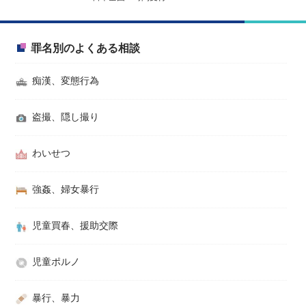
罪名別のよくある相談
痴漢、変態行為
盗撮、隠し撮り
わいせつ
強姦、婦女暴行
児童買春、援助交際
児童ポルノ
暴行、暴力