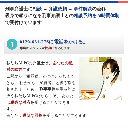
刑事弁護士に
相談
→
弁護依頼
→
事件解決
の流れ
親身で頼りになる刑事弁護士との
相談予約を24時間体制
で
受付けています
1
0120-631-276に電話をかける。
専属のスタッフが
親身
に対応します。
私たちALPCの
弁護士
は、
あなたの絶
対の味方
です。
世間から「犯罪者」とののしられよう
とも、
社会から「変質者」と後ろ指を
刺されようとも、
刑事事件
を重点的に
扱う私たちALPCだからこそ、
あなた
は
親身な対応
を受けることができま
す。
あなたは
親切な回答
を受けることができます。