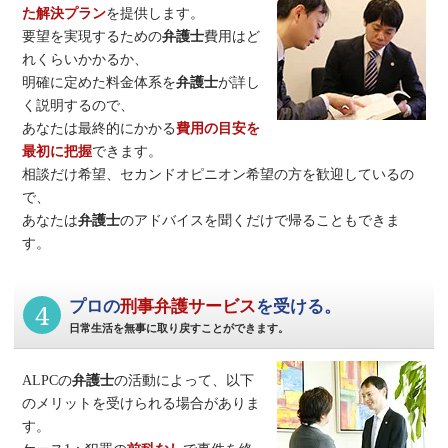
た解決プラン
を提供します。
要望を実現するための
弁護士
費用はど
れくらいかかるか、
明確に定めた料金体系を
弁護士
が詳し
く説明するので、
あなたは最終的にかかる
費用の目安を
最初に把握
できます。
相談だけ希望、セカンドオピニオン希望の方を歓迎しているの
で、
あなたは
弁護士
のアドバイスを聞くだけで帰ることもできま
す。
4
プロの
刑事弁護サービス
を受ける。
日常生活を無事に取り戻すことができます。
ALPCの
弁護士
の活動によって、以下
のメリットを受けられる場合がありま
す。