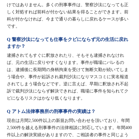
けではありません。多くの刑事事件は、警察沙汰になっても正
しく対処すれば前科が付かない結果を得ることができます。前
科が付かなければ、今まで通りの暮らしに戻れるケースが多い
です。
Q 警察沙汰になっても仕事をクビにならず元の生活に戻れ
ますか？
逮捕されてもすぐに釈放されたり、そもそも逮捕されなけれ
ば、元の生活に戻りやすくなります。事件が職場にバレるの
は、逮捕後に長期間の身柄拘束を受けて無断欠勤が続いてしま
う場合や、事件が起訴され裁判沙汰になりマスコミに実名報道
されてしまう場合などです。逆に言えば、早期に釈放され不起
訴で裁判沙汰にならず解決できれば、職場に事件を知られてク
ビになるリスクはかなり低くなります。
Q アトム法律事務所の刑事事件の実績は？
現在は月間2,500件以上の新規お問い合わせを頂いており、年間
2,500件を越える刑事事件の法律相談に対応しています。年間400
件以上の解決実績がありますので、ご相談者の事件と同じよう