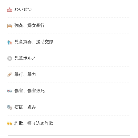
わいせつ
強姦、婦女暴行
児童買春、援助交際
児童ポルノ
暴行、暴力
傷害、傷害致死
窃盗、盗み
詐欺、振り込め詐欺