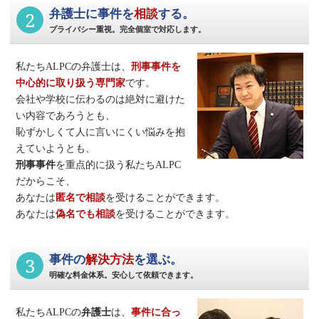
2
弁護士に事件を
相談
する。
プライバシー重視。完全個室で対応します。
私たちALPCの弁護士は、
刑事事件
を
中心的に取り扱う専門家
です。
会社や学校に伝わるのは絶対に避けた
い内容であろうとも、
恥ずかしくて人に言いにくい悩みを抱
えていようとも、
刑事事件
を重点的に扱う私たちALPC
だからこそ、
あなたは
匿名で相談
を受けることができます。
あなたは
偽名でも相談
を受けることができます。
3
事件の
解決方法
を選ぶ。
明確な料金体系。安心して依頼できます。
私たちALPCの
弁護士
は、
事件に合っ