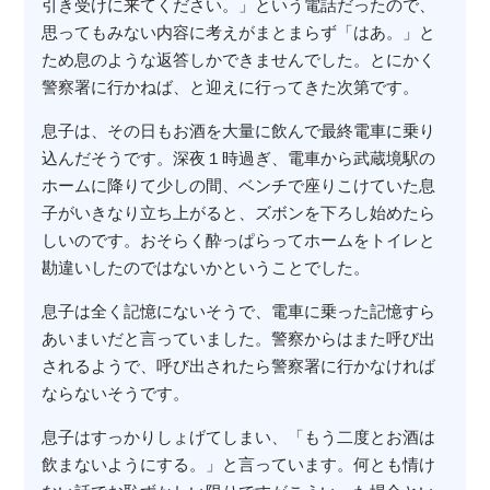
引き受けに来てください。」という電話だったので、
思ってもみない内容に考えがまとまらず「はあ。」と
ため息のような返答しかできませんでした。とにかく
警察署に行かねば、と迎えに行ってきた次第です。
息子は、その日もお酒を大量に飲んで最終電車に乗り
込んだそうです。深夜１時過ぎ、電車から武蔵境駅の
ホームに降りて少しの間、ベンチで座りこけていた息
子がいきなり立ち上がると、ズボンを下ろし始めたら
しいのです。おそらく酔っぱらってホームをトイレと
勘違いしたのではないかということでした。
息子は全く記憶にないそうで、電車に乗った記憶すら
あいまいだと言っていました。警察からはまた呼び出
されるようで、呼び出されたら警察署に行かなければ
ならないそうです。
息子はすっかりしょげてしまい、「もう二度とお酒は
飲まないようにする。」と言っています。何とも情け