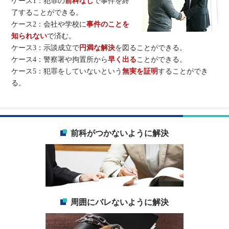
ケース1：犯罪の
前科なし
で事件を終
了することができる。
ケース2：会社や学校に
事件のことを
知られない
で済む。
ケース3：示談成立で
円満な解決
を図ることができる。
ケース4：警察署や拘置所から
早く出る
ことができる。
ケース5：犯罪をしていないという
無実を証明
することができ
る。
前科がつかないように解決
周囲にバレないように解決