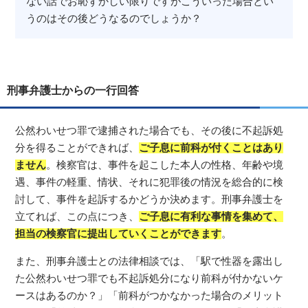
ない話でお恥ずかしい限りですがこういった場合とい
うのはその後どうなるのでしょうか？
刑事弁護士からの一行回答
公然わいせつ罪で逮捕された場合でも、その後に不起訴処
分を得ることができれば、
ご子息に前科が付くことはあり
ません
。検察官は、事件を起こした本人の性格、年齢や境
遇、事件の軽重、情状、それに犯罪後の情況を総合的に検
討して、事件を起訴するかどうか決めます。刑事弁護士を
立てれば、この点につき、
ご子息に有利な事情を集めて、
担当の検察官に提出していくことができます
。
また、刑事弁護士との法律相談では、「駅で性器を露出し
た公然わいせつ罪でも不起訴処分になり前科が付かないケ
ースはあるのか？」「前科がつかなかった場合のメリット