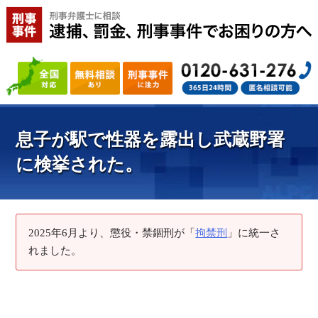
息子が駅で性器を露出し武蔵野署
に検挙された。
2025年6月より、懲役・禁錮刑が「
拘禁刑
」に統一さ
れました。