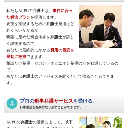
私たちALPCの
弁護士
は、
事件に合っ
た解決プラン
を提供します。
要望を実現するための
弁護士
費用はど
れくらいかかるか、
明確に定めた料金体系を
弁護士
が詳し
く説明するので、
あなたは最終的にかかる
費用の目安を
最初に把握
できます。
相談だけ希望、セカンドオピニオン希望の方を歓迎しているの
で、
あなたは
弁護士
のアドバイスを聞くだけで帰ることもできま
す。
4
プロの
刑事弁護サービス
を受ける。
日常生活を無事に取り戻すことができます。
ALPCの
弁護士
の活動によって、以下