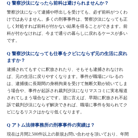
Q 警察沙汰になったら前科は避けられませんか？
警察沙汰になって逮捕や呼出しを受けても、必ず前科がつくわ
けではありません。多くの刑事事件は、警察沙汰になっても正
しく対処すれば前科が付かない結果を得ることができます。前
科が付かなければ、今まで通りの暮らしに戻れるケースが多い
です。
Q 警察沙汰になっても仕事をクビにならず元の生活に戻れ
ますか？
逮捕されてもすぐに釈放されたり、そもそも逮捕されなけれ
ば、元の生活に戻りやすくなります。事件が職場にバレるの
は、逮捕後に長期間の身柄拘束を受けて無断欠勤が続いてしま
う場合や、事件が起訴され裁判沙汰になりマスコミに実名報道
されてしまう場合などです。逆に言えば、早期に釈放され不起
訴で裁判沙汰にならず解決できれば、職場に事件を知られてク
ビになるリスクはかなり低くなります。
Q アトム法律事務所の刑事事件の実績は？
現在は月間2,500件以上の新規お問い合わせを頂いており、年間