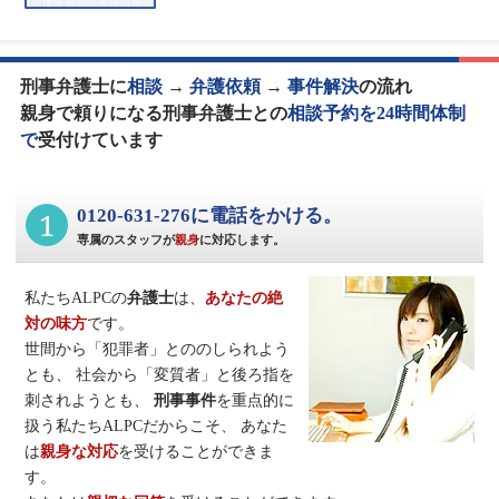
刑事弁護士に
相談
→
弁護依頼
→
事件解決
の流れ
親身で頼りになる刑事弁護士との
相談予約を24時間体制
で
受付けています
1
0120-631-276に電話をかける。
専属のスタッフが
親身
に対応します。
私たちALPCの
弁護士
は、
あなたの絶
対の味方
です。
世間から「犯罪者」とののしられよう
とも、
社会から「変質者」と後ろ指を
刺されようとも、
刑事事件
を重点的に
扱う私たちALPCだからこそ、
あなた
は
親身な対応
を受けることができま
す。