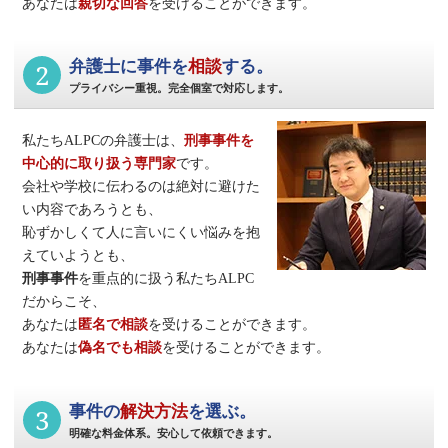
あなたは
親切な回答
を受けることができます。
2
弁護士に事件を
相談
する。
プライバシー重視。完全個室で対応します。
私たちALPCの弁護士は、
刑事事件
を
中心的に取り扱う専門家
です。
会社や学校に伝わるのは絶対に避けた
い内容であろうとも、
恥ずかしくて人に言いにくい悩みを抱
えていようとも、
刑事事件
を重点的に扱う私たちALPC
だからこそ、
あなたは
匿名で相談
を受けることができます。
あなたは
偽名でも相談
を受けることができます。
3
事件の
解決方法
を選ぶ。
明確な料金体系。安心して依頼できます。