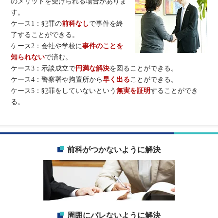
のメリットを受けられる場合がありま
す。
ケース1：犯罪の
前科なし
で事件を終
了することができる。
ケース2：会社や学校に
事件のことを
知られない
で済む。
ケース3：示談成立で
円満な解決
を図ることができる。
ケース4：警察署や拘置所から
早く出る
ことができる。
ケース5：犯罪をしていないという
無実を証明
することができ
る。
前科がつかないように解決
周囲にバレないように解決