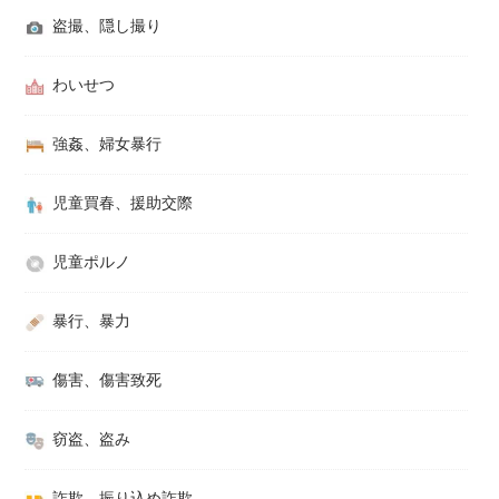
盗撮、隠し撮り
わいせつ
強姦、婦女暴行
児童買春、援助交際
児童ポルノ
暴行、暴力
傷害、傷害致死
窃盗、盗み
詐欺、振り込め詐欺