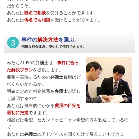
だからこそ、
あなたは
匿名で相談
を受けることができます。
あなたは
偽名でも相談
を受けることができます。
3
事件の
解決方法
を選ぶ。
明確な料金体系。安心して依頼できます。
私たちALPCの
弁護士
は、
事件に合っ
た解決プラン
を提供します。
要望を実現するための
弁護士
費用はど
れくらいかかるか、
明確に定めた料金体系を
弁護士
が詳し
く説明するので、
あなたは最終的にかかる
費用の目安を
最初に把握
できます。
相談だけ希望、セカンドオピニオン希望の方を歓迎しているの
で、
あなたは
弁護士
のアドバイスを聞くだけで帰ることもできま