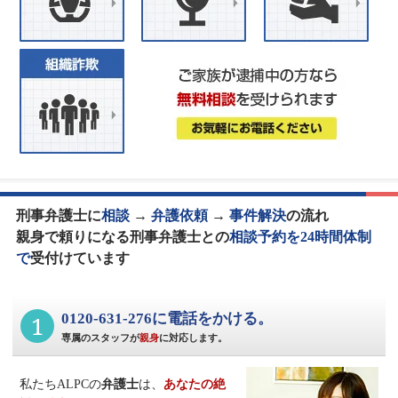
刑事弁護士に
相談
→
弁護依頼
→
事件解決
の流れ
親身で頼りになる刑事弁護士との
相談予約を24時間体制
で
受付けています
1
0120-631-276に電話をかける。
専属のスタッフが
親身
に対応します。
私たちALPCの
弁護士
は、
あなたの絶