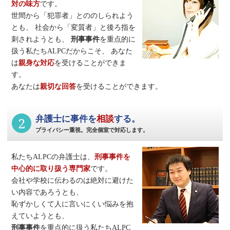
対の味方
です。
世間から「犯罪者」とののしられよう
とも、
社会から「変質者」と後ろ指を
刺されようとも、
刑事事件
を重点的に
扱う私たちALPCだからこそ、
あなた
は
親身な対応
を受けることができま
す。
あなたは
親切な回答
を受けることができます。
2
弁護士に事件を
相談
する。
プライバシー重視。完全個室で対応します。
私たちALPCの弁護士は、
刑事事件
を
中心的に取り扱う専門家
です。
会社や学校に伝わるのは絶対に避けた
い内容であろうとも、
恥ずかしくて人に言いにくい悩みを抱
えていようとも、
刑事事件
を重点的に扱う私たちALPC