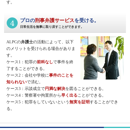
す。
4
プロの
刑事弁護サービス
を受ける。
日常生活を無事に取り戻すことができます。
ALPCの
弁護士
の活動によって、以下
のメリットを受けられる場合がありま
す。
ケース1：犯罪の
前科なし
で事件を終
了することができる。
ケース2：会社や学校に
事件のことを
知られない
で済む。
ケース3：示談成立で
円満な解決
を図ることができる。
ケース4：警察署や拘置所から
早く出る
ことができる。
ケース5：犯罪をしていないという
無実を証明
することができ
る。