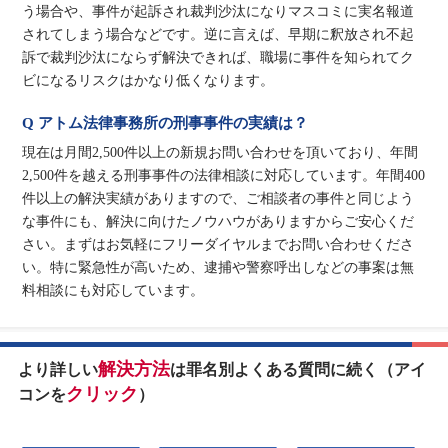
う場合や、事件が起訴され裁判沙汰になりマスコミに実名報道
されてしまう場合などです。逆に言えば、早期に釈放され不起
訴で裁判沙汰にならず解決できれば、職場に事件を知られてク
ビになるリスクはかなり低くなります。
Q アトム法律事務所の刑事事件の実績は？
現在は月間2,500件以上の新規お問い合わせを頂いており、年間
2,500件を越える刑事事件の法律相談に対応しています。年間400
件以上の解決実績がありますので、ご相談者の事件と同じよう
な事件にも、解決に向けたノウハウがありますからご安心くだ
さい。まずはお気軽にフリーダイヤルまでお問い合わせくださ
い。特に緊急性が高いため、逮捕や警察呼出しなどの事案は無
料相談にも対応しています。
解決方法
より詳しい
は罪名別よくある質問に続く（アイ
クリック
コンを
）