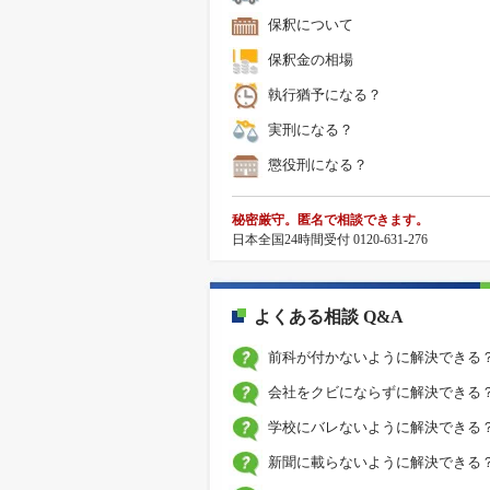
保釈について
保釈金の相場
執行猶予になる？
実刑になる？
懲役刑になる？
秘密厳守。匿名で相談できます。
日本全国24時間受付 0120-631-276
よくある相談 Q&A
前科が付かないように解決できる
会社をクビにならずに解決できる
学校にバレないように解決できる
新聞に載らないように解決できる