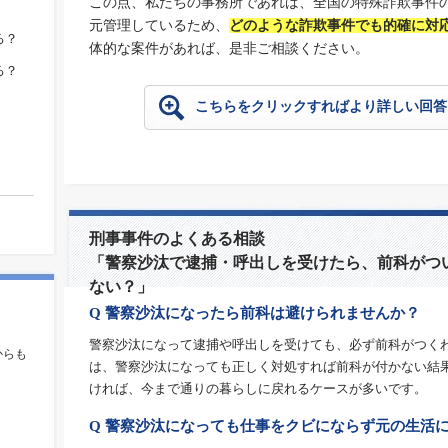
この点、私たちの事務所であれば、全国の特殊詐欺事件
元管理しているため、
どのような詐欺事件でも的確に対
る？
体的な案件があれば、是非ご相談ください。
る？
こちらをクリックすればより詳しい回答
刑事事件のよくある相談
「警察沙汰で逮捕・呼出しを受けたら、前科がつ
ない？」
Q 警察沙汰になったら前科は避けられませんか？
。
警察沙汰になって逮捕や呼出しを受けても、必ず前科がつく
からも
は、警察沙汰になっても正しく対処すれば前科が付かない結
ければ、今まで通りの暮らしに戻れるケースが多いです。
Q 警察沙汰になっても仕事をクビにならず元の生活