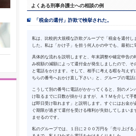
よくある刑事弁護士への相談の例
「税金の還付」詐欺で検挙された。
私は、比較的大規模な詐欺グループで「税金を還付し
した。私は「かけ子」を担う何人かの中でも、最初に
具体的な流れを説明しますと、年末調整や確定申告の
み税額の減額によって還付金が発生しましたので、そ
と電話をかけます。そして、相手に考える暇を与えず
ちらの番号へおかけ直し下さい」と、グループの電話
こうして別の番号に電話がかかってくると、別のメン
け取るまでに日数が掛かりますが、ＡＴＭを介して手
ば即日受け取れます」と説明します。すぐにはお金が
ぐ期限が過ぎて還付を受ける権利が失効してしまいま
ませるのです。
私のグループでは、１日に２００万円を「売り上げる
るまで、私もひたすら電話をかけまくりました。