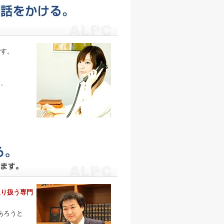
です。
、
そ、
取り扱う専門
あろうと