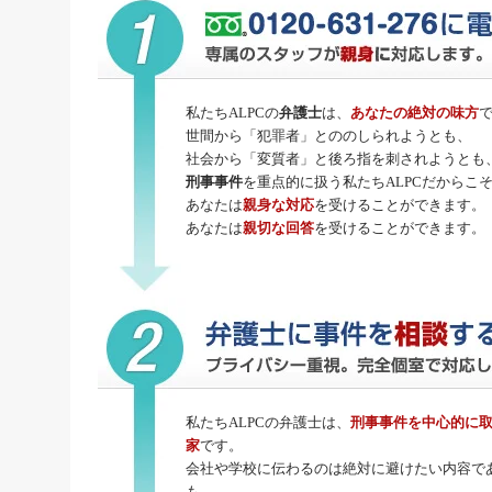
私たちALPCの
弁護士
は、
あなたの絶対の味方
世間から「犯罪者」とののしられようとも、
社会から「変質者」と後ろ指を刺されようとも
刑事事件
を重点的に扱う私たちALPCだからこ
あなたは
親身な対応
を受けることができます。
あなたは
親切な回答
を受けることができます。
私たちALPCの弁護士は、
刑事事件
を中心的に
家
です。
会社や学校に伝わるのは絶対に避けたい内容で
も、