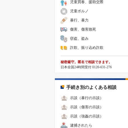
児童買春、援助交際
児童ポルノ
暴行、暴力
傷害、傷害致死
窃盗、盗み
詐欺、振り込め詐欺
秘密厳守。匿名で相談できます。
日本全国24時間受付 0120-631-276
手続き別のよくある相談
示談（暴行の示談）
示談（傷害の示談）
示談（強姦の示談）
逮捕されたら