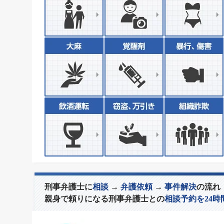
刑事弁護士に
相談
→
弁護依頼
→
事件解決
の流れ
親身で頼りになる刑事弁護士との
相談予約を24時