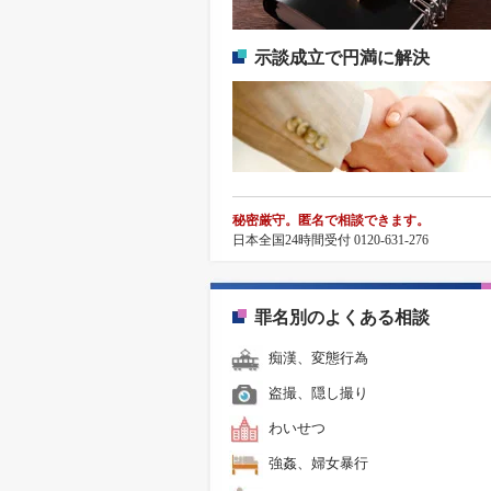
示談成立で円満に解決
秘密厳守。匿名で相談できます。
日本全国24時間受付 0120-631-276
罪名別のよくある相談
痴漢、変態行為
盗撮、隠し撮り
わいせつ
強姦、婦女暴行