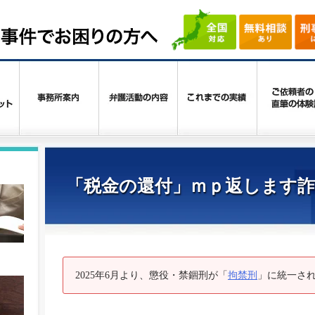
「税金の還付」ｍｐ返します
2025年6月より、懲役・禁錮刑が「
拘禁刑
」に統一さ