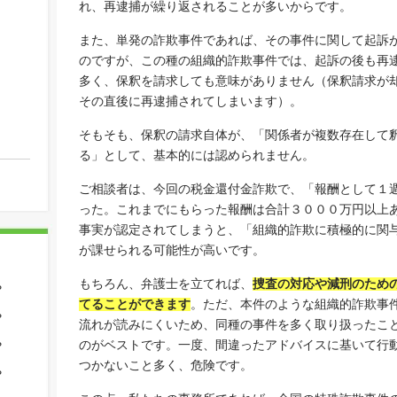
れ、再逮捕が繰り返されることが多いからです。
また、単発の詐欺事件であれば、その事件に関して起訴
のですが、この種の組織的詐欺事件では、起訴の後も再
多く、保釈を請求しても意味がありません（保釈請求が
その直後に再逮捕されてしまいます）。
そもそも、保釈の請求自体が、「関係者が複数存在して
る」として、基本的には認められません。
ご相談者は、今回の税金還付金詐欺で、「報酬として１
った。これまでにもらった報酬は合計３０００万円以上
事実が認定されてしまうと、「組織的詐欺に積極的に関
が課せられる可能性が高いです。
もちろん、弁護士を立てれば、
捜査の対応や減刑のため
？
てることができます
。ただ、本件のような組織的詐欺事
？
流れが読みにくいため、同種の事件を多く取り扱ったこ
のがベストです。一度、間違ったアドバイスに基いて行
？
つかないこと多く、危険です。
？