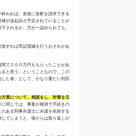
が終われば、直後に保釈を請求できる
逮捕や追起訴が予定されていることが
却下されるか、万が一認められても、
釈放すれば罪証隠滅を行うおそれがあ
週間で２００万円ももらったことがあ
あると思う」ということなので、この
与した者」として、かなり重たい刑罰
の方策について、相談をし、対策を立
件に関しては、事案が複雑で手続きの
とのある刑事弁護士に弁護を依頼する
動してしまうと、後からは取り返しが