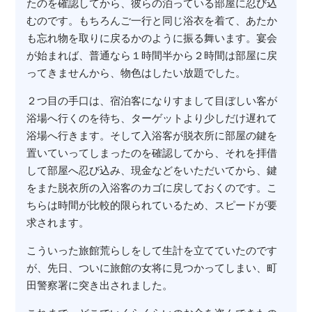
たのを確認してから、彼らの泊っている部屋に忍び込
むのです。もちろんご一行と同じ浴衣を着て、あたか
も忘れ物を取りに戻るかのように振る舞います。宴会
が始まれば、普通なら１時間半から２時間は部屋に戻
ってきませんから、物色はしたい放題でした。
２つ目の手口は、宿泊客になりすまして目ぼしい客が
浴場へ行くのを待ち、ターゲットより少しだけ遅れて
浴場へ行きます。そして入浴客が脱衣所に部屋の鍵を
置いていってしまったのを確認してから、それを拝借
して部屋へ忍び込み、現金などをいただいてから、鍵
をまた脱衣所の入浴客のカゴに戻しておくのです。こ
ちらは時間が比較的限られているため、スピードが要
求されます。
こういった旅館荒らしをして生計を立てていたのです
が、先日、ついに旅館の女将に見つかってしまい、町
田警察署に突き出されました。