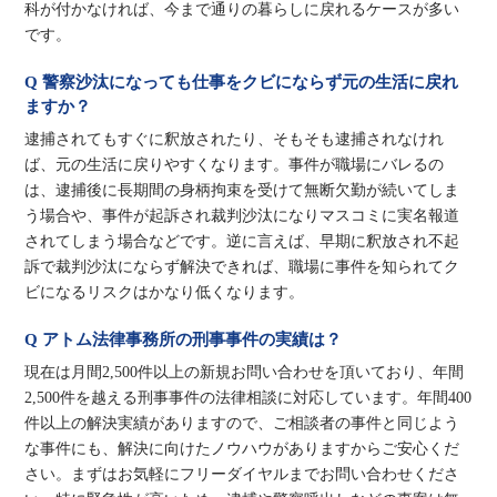
科が付かなければ、今まで通りの暮らしに戻れるケースが多い
です。
Q 警察沙汰になっても仕事をクビにならず元の生活に戻れ
ますか？
逮捕されてもすぐに釈放されたり、そもそも逮捕されなけれ
ば、元の生活に戻りやすくなります。事件が職場にバレるの
は、逮捕後に長期間の身柄拘束を受けて無断欠勤が続いてしま
う場合や、事件が起訴され裁判沙汰になりマスコミに実名報道
されてしまう場合などです。逆に言えば、早期に釈放され不起
訴で裁判沙汰にならず解決できれば、職場に事件を知られてク
ビになるリスクはかなり低くなります。
Q アトム法律事務所の刑事事件の実績は？
現在は月間2,500件以上の新規お問い合わせを頂いており、年間
2,500件を越える刑事事件の法律相談に対応しています。年間400
件以上の解決実績がありますので、ご相談者の事件と同じよう
な事件にも、解決に向けたノウハウがありますからご安心くだ
さい。まずはお気軽にフリーダイヤルまでお問い合わせくださ