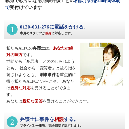
親身で頼りになる刑事弁護士との
相談予約を24時間体制
で
受付けています
1
0120-631-276に電話をかける。
専属のスタッフが
親身
に対応します。
私たちALPCの
弁護士
は、
あなたの絶
対の味方
です。
世間から「犯罪者」とののしられよう
とも、
社会から「変質者」と後ろ指を
刺されようとも、
刑事事件
を重点的に
扱う私たちALPCだからこそ、
あなた
は
親身な対応
を受けることができま
す。
あなたは
親切な回答
を受けることができます。
2
弁護士に事件を
相談
する。
プライバシー重視。完全個室で対応します。