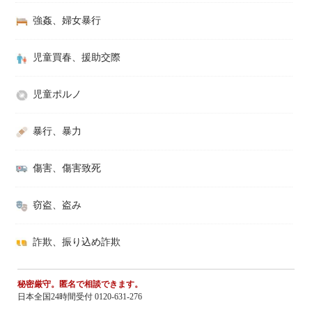
強姦、婦女暴行
児童買春、援助交際
児童ポルノ
暴行、暴力
傷害、傷害致死
窃盗、盗み
詐欺、振り込め詐欺
秘密厳守。匿名で相談できます。
日本全国24時間受付 0120-631-276