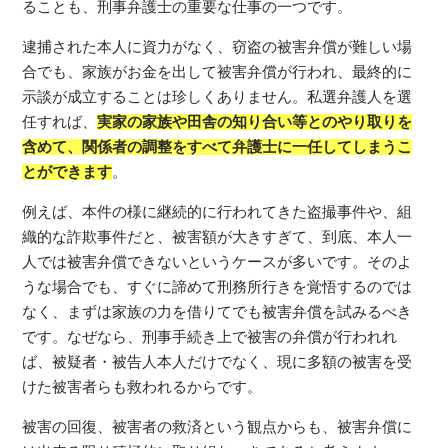
ることも、刑事弁護士の重要な仕事の一つです。
逮捕された本人に資力がなく、窃盗の被害弁償が難しい場
合でも、家族がお金を出して被害弁償が行われ、最終的に
示談が成立することは珍しくありません。私選弁護人を選
任すれば、
実家の家族や田舎の知り合い等とのやり取りを
含めて、関係者の調整をすべて弁護士に一任してしまうこ
とができます
。
例えば、本件の様に継続的に行われてきた盗撮事件や、組
織的な詐欺事件だと、被害額が大きすぎて、到底、本人一
人では被害弁償できないというケースが多いです。そのよ
うな場合でも、すぐに諦めて刑務所行きを覚悟するのでは
なく、まずは家族の力を借りてでも被害弁償を試みるべき
です。なぜなら、刑事手続き上で被害の弁償が行われれ
ば、被疑者・被告人本人だけでなく、現に多額の被害を受
けた被害者らも救われるからです。
被害の回復、被害者の救済という観点からも、被害弁償に