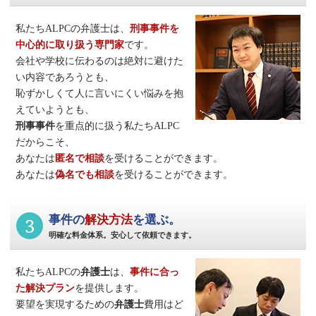
私たちALPCの弁護士は、
刑事事件
を
中心的に取り扱う専門家
です。
会社や学校に伝わるのは絶対に避けた
い内容であろうとも、
恥ずかしくて人に言いにくい悩みを抱
えていようとも、
刑事事件
を重点的に扱う私たちALPC
だからこそ、
あなたは
匿名で相談
を受けることができます。
あなたは
偽名でも相談
を受けることができます。
3
事件の
解決方法
を選ぶ。
明確な料金体系。安心して依頼できます。
私たちALPCの
弁護士
は、
事件に合っ
た解決プラン
を提供します。
要望を実現するための
弁護士
費用はど