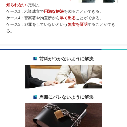
知られない
で済む。
ケース3：示談成立で
円満な解決
を図ることができる。
ケース4：警察署や拘置所から
早く出る
ことができる。
ケース5：犯罪をしていないという
無実を証明
することができ
る。
前科がつかないように解決
周囲にバレないように解決