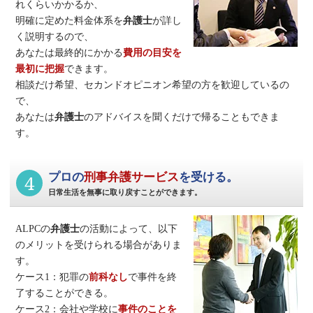
れくらいかかるか、
明確に定めた料金体系を
弁護士
が詳し
く説明するので、
あなたは最終的にかかる
費用の目安を
最初に把握
できます。
相談だけ希望、セカンドオピニオン希望の方を歓迎しているの
で、
あなたは
弁護士
のアドバイスを聞くだけで帰ることもできま
す。
4
プロの
刑事弁護サービス
を受ける。
日常生活を無事に取り戻すことができます。
ALPCの
弁護士
の活動によって、以下
のメリットを受けられる場合がありま
す。
ケース1：犯罪の
前科なし
で事件を終
了することができる。
ケース2：会社や学校に
事件のことを