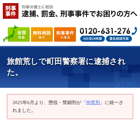
旅館荒しで町田警察署に逮捕され
た。
2025年6月より、懲役・禁錮刑が「
拘禁刑
」に統一さ
れました。