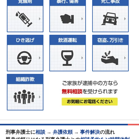
刑事弁護士に
相談
→
弁護依頼
→
事件解決
の流れ