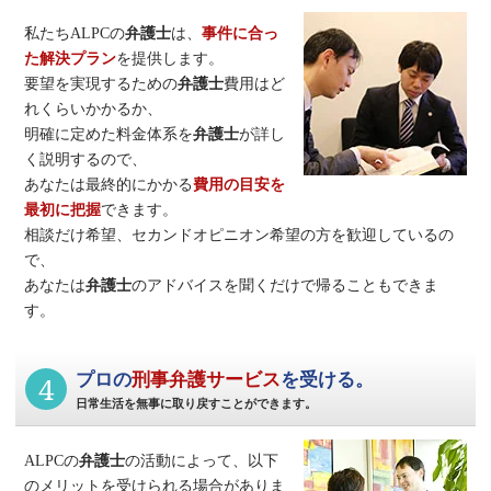
私たちALPCの
弁護士
は、
事件に合っ
た解決プラン
を提供します。
要望を実現するための
弁護士
費用はど
れくらいかかるか、
明確に定めた料金体系を
弁護士
が詳し
く説明するので、
あなたは最終的にかかる
費用の目安を
最初に把握
できます。
相談だけ希望、セカンドオピニオン希望の方を歓迎しているの
で、
あなたは
弁護士
のアドバイスを聞くだけで帰ることもできま
す。
4
プロの
刑事弁護サービス
を受ける。
日常生活を無事に取り戻すことができます。
ALPCの
弁護士
の活動によって、以下
のメリットを受けられる場合がありま