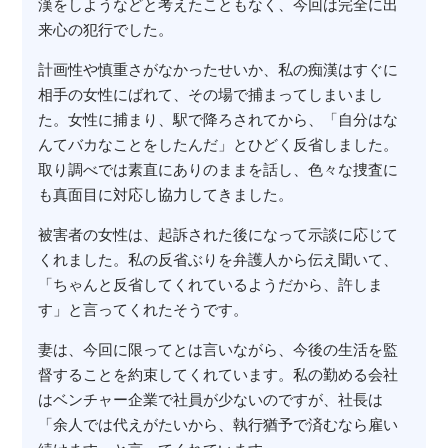
漢をしようなどと考えたこともなく、今回は完全に出
来心の犯行でした。
計画性や慎重さがなかったせいか、私の痴漢はすぐに
相手の女性にばれて、その場で捕まってしまいまし
た。女性に捕まり、駅で降ろされてから、「自分はな
んてバカなことをしたんだ」とひどく反省しました。
取り調べでは素直にありのままを話し、色々な捜査に
も真面目に対応し協力してきました。
被害者の女性は、起訴された後になって示談に応じて
くれました。私の反省ぶりを弁護人から伝え聞いて、
「ちゃんと反省してくれているようだから、許しま
す」と言ってくれたそうです。
妻は、今回に限ってとは言いながら、今後の生活を監
督することを約束してくれています。私の勤める会社
はベンチャー企業で社員が少ないのですが、社長は
「余人では代えがたいから、執行猶予で済むなら雇い