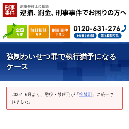
強制わいせつ罪で執行猶予になる
ケース
2025年6月より、懲役・禁錮刑が「
拘禁刑
」に統一さ
れました。