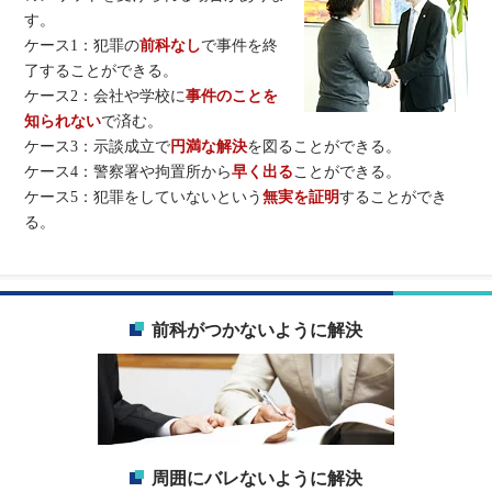
す。
ケース1：犯罪の
前科なし
で事件を終
了することができる。
ケース2：会社や学校に
事件のことを
知られない
で済む。
ケース3：示談成立で
円満な解決
を図ることができる。
ケース4：警察署や拘置所から
早く出る
ことができる。
ケース5：犯罪をしていないという
無実を証明
することができ
る。
前科がつかないように解決
周囲にバレないように解決