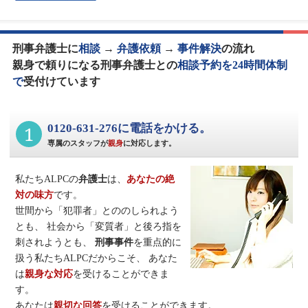
刑事弁護士に
相談
→
弁護依頼
→
事件解決
の流れ
親身で頼りになる刑事弁護士との
相談予約を24時間体制
で
受付けています
1
0120-631-276に電話をかける。
専属のスタッフが
親身
に対応します。
私たちALPCの
弁護士
は、
あなたの絶
対の味方
です。
世間から「犯罪者」とののしられよう
とも、
社会から「変質者」と後ろ指を
刺されようとも、
刑事事件
を重点的に
扱う私たちALPCだからこそ、
あなた
は
親身な対応
を受けることができま
す。
あなたは
親切な回答
を受けることができます。