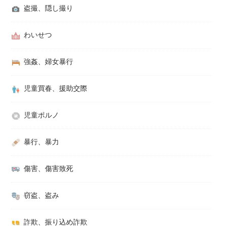
盗撮、隠し撮り
わいせつ
強姦、婦女暴行
児童買春、援助交際
児童ポルノ
暴行、暴力
傷害、傷害致死
窃盗、盗み
詐欺、振り込め詐欺