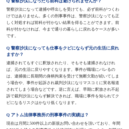
Q 警察沙汰になったら前科は避けられませんか？
警察沙汰になって逮捕や呼出しを受けても、必ず前科がつくわ
けではありません。多くの刑事事件は、警察沙汰になっても正
しく対処すれば前科が付かない結果を得ることができます。前
科が付かなければ、今まで通りの暮らしに戻れるケースが多い
です。
Q 警察沙汰になっても仕事をクビにならず元の生活に戻れ
ますか？
逮捕されてもすぐに釈放されたり、そもそも逮捕されなけれ
ば、元の生活に戻りやすくなります。事件が職場にバレるの
は、逮捕後に長期間の身柄拘束を受けて無断欠勤が続いてしま
う場合や、事件が起訴され裁判沙汰になりマスコミに実名報道
されてしまう場合などです。逆に言えば、早期に釈放され不起
訴で裁判沙汰にならず解決できれば、職場に事件を知られてク
ビになるリスクはかなり低くなります。
Q アトム法律事務所の刑事事件の実績は？
現在は月間2,500件以上の新規お問い合わせを頂いており、年間