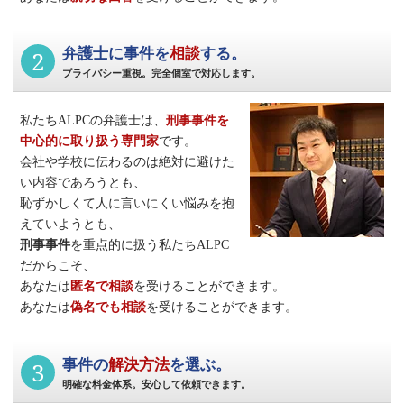
2
弁護士に事件を
相談
する。
プライバシー重視。完全個室で対応します。
私たちALPCの弁護士は、
刑事事件
を
中心的に取り扱う専門家
です。
会社や学校に伝わるのは絶対に避けた
い内容であろうとも、
恥ずかしくて人に言いにくい悩みを抱
えていようとも、
刑事事件
を重点的に扱う私たちALPC
だからこそ、
あなたは
匿名で相談
を受けることができます。
あなたは
偽名でも相談
を受けることができます。
3
事件の
解決方法
を選ぶ。
明確な料金体系。安心して依頼できます。