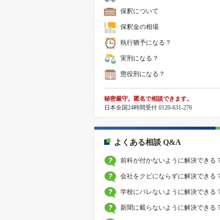
保釈について
保釈金の相場
執行猶予になる？
実刑になる？
懲役刑になる？
秘密厳守。匿名で相談できます。
日本全国24時間受付 0120-631-276
よくある相談 Q&A
前科が付かないように解決できる
会社をクビにならずに解決できる
学校にバレないように解決できる
新聞に載らないように解決できる