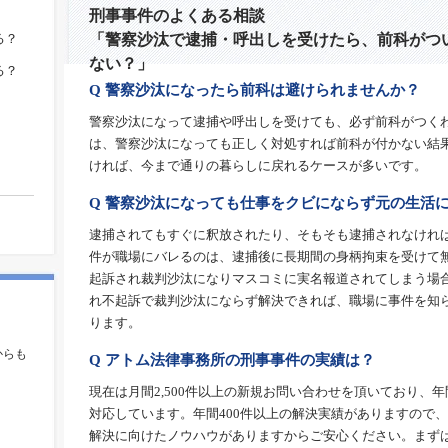
刑事事件のよくある相談
る？
「警察沙汰で逮捕・呼出しを受けたら、前科がつ
ない？」
る？
Q 警察沙汰になったら前科は避けられませんか？
警察沙汰になって逮捕や呼出しを受けても、必ず前科がつく
は、警察沙汰になっても正しく対処すれば前科が付かない結
ければ、今まで通りの暮らしに戻れるケースが多いです。
Q 警察沙汰になっても仕事をクビにならず元の生活
逮捕されてもすぐに釈放されたり、そもそも逮捕されなけれ
件が職場にバレるのは、逮捕後に長期間の身柄拘束を受けて
起訴され裁判沙汰になりマスコミに実名報道されてしまう場
れ不起訴で裁判沙汰にならず解決できれば、職場に事件を知
ります。
。
からも
Q アトム法律事務所の刑事事件の実績は？
現在は月間2,500件以上の新規お問い合わせを頂いており、年
対応しています。年間400件以上の解決実績がありますので
解決に向けたノウハウがありますからご安心ください。まず