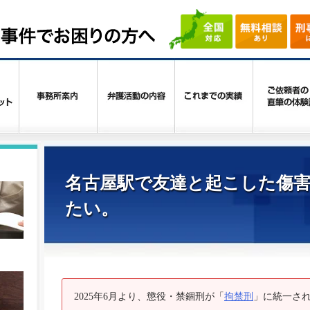
名古屋駅で友達と起こした傷
たい。
2025年6月より、懲役・禁錮刑が「
拘禁刑
」に統一さ