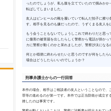
ったのでしょうが、私も腹を立てていたので掴みかか
転ばしてしまいました。
友人はピンヒールの靴を履いていて転んだ拍子に擦り
す。相手を見るのも嫌だったので、うずくまる友人を
もう会うこともないでしょうしこれで終わりだと思っ
に傷害の被害届を出したらしく警察から電話が掛かっ
カに警察が動くのかと呆れましたが、警察沙汰になる
何とか穏便に終わらせたいと思うのですが何をしたら
場合はどうしたらいいのでしょうか？
刑事弁護士からの一行回答
本件の場合、相手はご相談者の友人ということなので、
罪等の進めるのが第一です。本件では正当防衛が成立す
挫したのは事実です。
警察が動くということは、警察に診断書が提出されてい