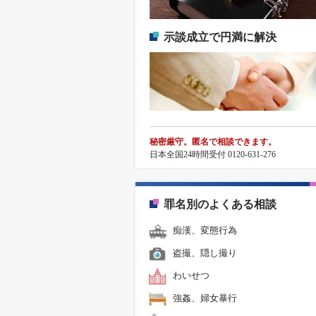
示談成立で円満に解決
秘密厳守。匿名で相談できます。
日本全国24時間受付 0120-631-276
罪名別のよくある相談
痴漢、変態行為
盗撮、隠し撮り
わいせつ
強姦、婦女暴行