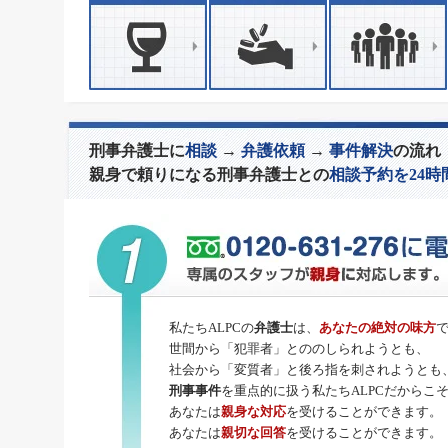
刑事弁護士に
相談
→
弁護依頼
→
事件解決
の流れ
親身で頼りになる刑事弁護士との
相談予約を24時
私たちALPCの
弁護士
は、
あなたの絶対の味方
世間から「犯罪者」とののしられようとも、
社会から「変質者」と後ろ指を刺されようとも
刑事事件
を重点的に扱う私たちALPCだからこ
あなたは
親身な対応
を受けることができます。
あなたは
親切な回答
を受けることができます。