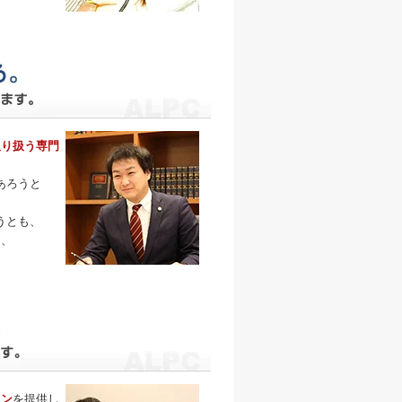
取り扱う専門
あろうと
うとも、
そ、
。
ラン
を提供し