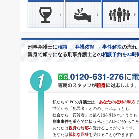
刑事弁護士に
相談
→
弁護依頼
→
事件解決
の流れ
親身で頼りになる刑事弁護士との
相談予約を24時
私たちALPCの
弁護士
は、
あなたの絶対の味方
世間から「犯罪者」とののしられようとも、
社会から「変質者」と後ろ指を刺されようとも
刑事事件
を重点的に扱う私たちALPCだからこ
あなたは
親身な対応
を受けることができます。
あなたは
親切な回答
を受けることができます。