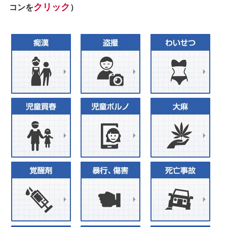
クリック
コンを
）