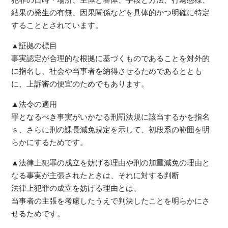
犯罪の日時・場所、主体と客体、手段と方法、行為態様、
結果の発生の有無、因果関係などを具体的かつ明確に特定
することとされています。
▲証拠の標目
事実認定が合理的な根拠に基づくものであることを対外的
に指名し、社会や当事者を納得させるためであるととも
に、上訴審の便宜のためでもあります。
▲法令の適用
罪となるべき事実がいかなる刑罰法規に該当するかを指名
ｓ、さらに刑の課長減免規定を示して、初段系の範囲を明
らかにするためです。
▲法律上犯罪の成立を妨げる理由や刑の加重減免の理由と
なる事実が主張されたときは、それに対する判断
法律上犯罪の成立を妨げる理由とは、
当事者の主張を考慮したうえで判決したことを明らかにさ
せるためです。