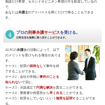
相談だけ希望、セカンドオピニオン希望の方を歓迎しているの
で、
あなたは
弁護士
のアドバイスを聞くだけで帰ることもできま
す。
4
プロの
刑事弁護サービス
を受ける。
日常生活を無事に取り戻すことができます。
ALPCの
弁護士
の活動によって、以下
のメリットを受けられる場合がありま
す。
ケース1：犯罪の
前科なし
で事件を終
了することができる。
ケース2：会社や学校に
事件のことを
知られない
で済む。
ケース3：示談成立で
円満な解決
を図ることができる。
ケース4：警察署や拘置所から
早く出る
ことができる。
ケース5：犯罪をしていないという
無実を証明
することができ
る。