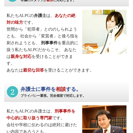
専属のスタッフが
親身
に対応します。
私たちALPCの
弁護士
は、
あなたの絶
対の味方
です。
世間から「犯罪者」とののしられよう
とも、
社会から「変質者」と後ろ指を
刺されようとも、
刑事事件
を重点的に
扱う私たちALPCだからこそ、
あなた
は
親身な対応
を受けることができま
す。
あなたは
親切な回答
を受けることができます。
2
弁護士に事件を
相談
する。
プライバシー重視。完全個室で対応します。
私たちALPCの弁護士は、
刑事事件
を
中心的に取り扱う専門家
です。
会社や学校に伝わるのは絶対に避けた
い内容であろうとも、