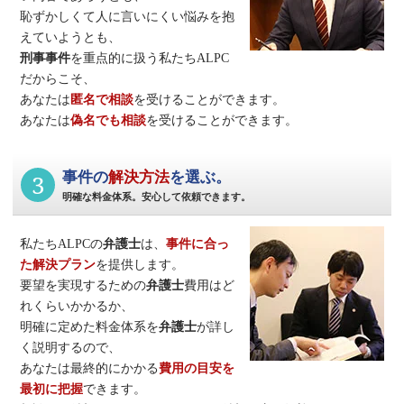
恥ずかしくて人に言いにくい悩みを抱
えていようとも、
刑事事件
を重点的に扱う私たちALPC
だからこそ、
あなたは
匿名で相談
を受けることができます。
あなたは
偽名でも相談
を受けることができます。
3
事件の
解決方法
を選ぶ。
明確な料金体系。安心して依頼できます。
私たちALPCの
弁護士
は、
事件に合っ
た解決プラン
を提供します。
要望を実現するための
弁護士
費用はど
れくらいかかるか、
明確に定めた料金体系を
弁護士
が詳し
く説明するので、
あなたは最終的にかかる
費用の目安を
最初に把握
できます。