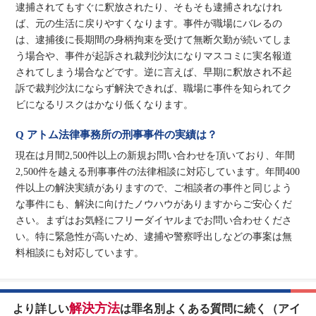
逮捕されてもすぐに釈放されたり、そもそも逮捕されなけれ
ば、元の生活に戻りやすくなります。事件が職場にバレるの
は、逮捕後に長期間の身柄拘束を受けて無断欠勤が続いてしま
う場合や、事件が起訴され裁判沙汰になりマスコミに実名報道
されてしまう場合などです。逆に言えば、早期に釈放され不起
訴で裁判沙汰にならず解決できれば、職場に事件を知られてク
ビになるリスクはかなり低くなります。
Q アトム法律事務所の刑事事件の実績は？
現在は月間2,500件以上の新規お問い合わせを頂いており、年間
2,500件を越える刑事事件の法律相談に対応しています。年間400
件以上の解決実績がありますので、ご相談者の事件と同じよう
な事件にも、解決に向けたノウハウがありますからご安心くだ
さい。まずはお気軽にフリーダイヤルまでお問い合わせくださ
い。特に緊急性が高いため、逮捕や警察呼出しなどの事案は無
料相談にも対応しています。
解決方法
より詳しい
は罪名別よくある質問に続く（アイ