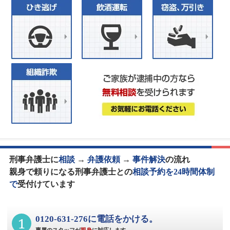
刑事弁護士に
相談
→
弁護依頼
→
事件解決
の流れ
親身で頼りになる刑事弁護士との
相談予約を24時間体制
で
受付けています
1
0120-631-276に電話をかける。