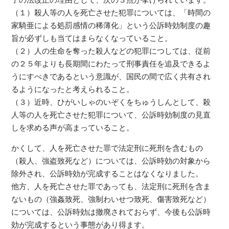
子の法改正の理由として、次の３点が挙げられています。
（１）殺人等の人を死亡させた犯罪については、「時間の
家騎亜による処罰感情の稀薄化」という公訴時効制度の趣
旨が必ずしも当てはまらなくなっていること。
（２）人の生命を奪った殺人などの犯罪につしては、従前
の２５年よりも長期間にわたって刑事責任を追及できるよ
うにすべきであるという意識が、国民の間で広く共有され
るようになったと考えられること。
（３）近時、ひがいしゃのいぞくをちゅうしんとして、殺
人等の人を死亡させた犯罪について、公訴時効制度の見直
しを求める声が高まっていること。
かくして、人を死亡させた罪で法定刑に死刑を含むもの
（殺人、強盗致死など）については、公訴時効の対象から
除外され、公訴時効が完成することはなくなりました。
他方、人を死亡させた罪であっても、法定刑に死刑を含ま
ないもの（強姦致死、強制わいせつ致死、傷害致死など）
については、公訴時効は撤廃されておらず、今後も公訴時
効が完成するという事態があり得ます。