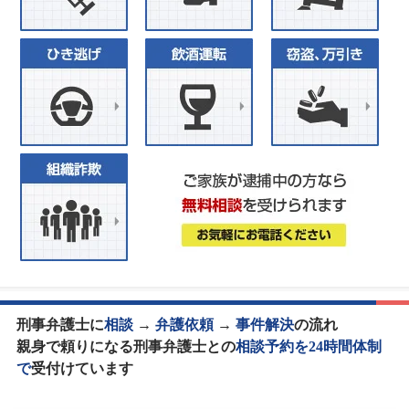
刑事弁護士に
相談
→
弁護依頼
→
事件解決
の流れ
親身で頼りになる刑事弁護士との
相談予約を24時間体制
で
受付けています