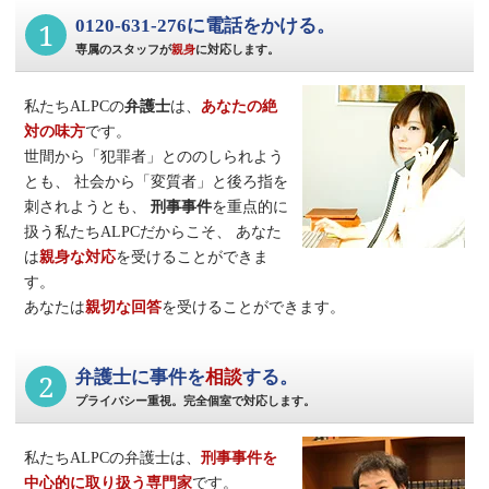
1
0120-631-276に電話をかける。
専属のスタッフが
親身
に対応します。
私たちALPCの
弁護士
は、
あなたの絶
対の味方
です。
世間から「犯罪者」とののしられよう
とも、
社会から「変質者」と後ろ指を
刺されようとも、
刑事事件
を重点的に
扱う私たちALPCだからこそ、
あなた
は
親身な対応
を受けることができま
す。
あなたは
親切な回答
を受けることができます。
2
弁護士に事件を
相談
する。
プライバシー重視。完全個室で対応します。
私たちALPCの弁護士は、
刑事事件
を
中心的に取り扱う専門家
です。