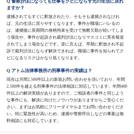
Q 警察沙汰になっても仕事をクビにならず元の生活に戻れ
ますか？
逮捕されてもすぐに釈放されたり、そもそも逮捕されなけれ
ば、元の生活に戻りやすくなります。事件が職場にバレるの
は、逮捕後に長期間の身柄拘束を受けて無断欠勤が続いてしま
う場合や、事件が起訴され裁判沙汰になりマスコミに実名報道
されてしまう場合などです。逆に言えば、早期に釈放され不起
訴で裁判沙汰にならず解決できれば、職場に事件を知られてク
ビになるリスクはかなり低くなります。
Q アトム法律事務所の刑事事件の実績は？
現在は月間2,500件以上の新規お問い合わせを頂いており、年間
2,500件を越える刑事事件の法律相談に対応しています。年間400
件以上の解決実績がありますので、ご相談者の事件と同じよう
な事件にも、解決に向けたノウハウがありますからご安心くだ
さい。まずはお気軽にフリーダイヤルまでお問い合わせくださ
い。特に緊急性が高いため、逮捕や警察呼出しなどの事案は無
料相談にも対応しています。