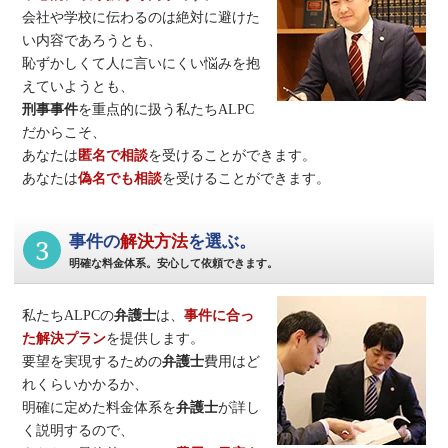
会社や学校に伝わるのは絶対に避けた
い内容であろうとも、
恥ずかしくて人に言いにくい悩みを抱
えていようとも、
刑事事件
を重点的に扱う私たちALPC
だからこそ、
あなたは
匿名で相談
を受けることができます。
あなたは
偽名でも相談
を受けることができます。
3
事件の
解決方法
を選ぶ。
明確な料金体系。安心して依頼できます。
私たちALPCの
弁護士
は、
事件に合っ
た解決プラン
を提供します。
要望を実現するための
弁護士
費用はど
れくらいかかるか、
明確に定めた料金体系を
弁護士
が詳し
く説明するので、