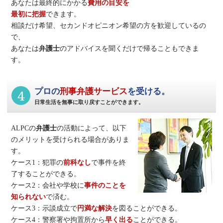
あなたは最終的にかかる
費用の目安を
最初に把握
できます。
相談だけ希望、セカンドオピニオン希望の方を歓迎しているの
で、
あなたは
弁護士
のアドバイスを聞くだけで帰ることもできま
す。
4
プロの
刑事弁護サービス
を受ける。
日常生活を無事に取り戻すことができます。
ALPCの
弁護士
の活動によって、以下
のメリットを受けられる場合がありま
す。
ケース1：犯罪の
前科なし
で事件を終
了することができる。
ケース2：会社や学校に
事件のことを
知られない
で済む。
ケース3：示談成立で
円満な解決
を図ることができる。
ケース4：警察署や拘置所から
早く出る
ことができる。