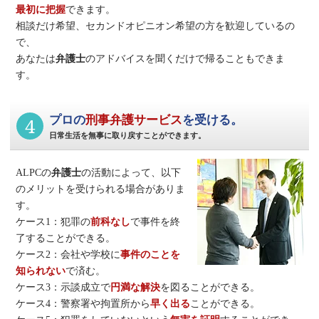
最初に把握
できます。
相談だけ希望、セカンドオピニオン希望の方を歓迎しているの
で、
あなたは
弁護士
のアドバイスを聞くだけで帰ることもできま
す。
4
プロの
刑事弁護サービス
を受ける。
日常生活を無事に取り戻すことができます。
ALPCの
弁護士
の活動によって、以下
のメリットを受けられる場合がありま
す。
ケース1：犯罪の
前科なし
で事件を終
了することができる。
ケース2：会社や学校に
事件のことを
知られない
で済む。
ケース3：示談成立で
円満な解決
を図ることができる。
ケース4：警察署や拘置所から
早く出る
ことができる。