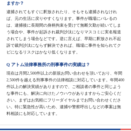
ますか？
逮捕されてもすぐに釈放されたり、そもそも逮捕されなけれ
ば、元の生活に戻りやすくなります。事件が職場にバレるの
は、逮捕後に長期間の身柄拘束を受けて無断欠勤が続いてしま
う場合や、事件が起訴され裁判沙汰になりマスコミに実名報道
されてしまう場合などです。逆に言えば、早期に釈放され不起
訴で裁判沙汰にならず解決できれば、職場に事件を知られてク
ビになるリスクはかなり低くなります。
Q アトム法律事務所の刑事事件の実績は？
現在は月間2,500件以上の新規お問い合わせを頂いており、年間
2,500件を越える刑事事件の法律相談に対応しています。年間400
件以上の解決実績がありますので、ご相談者の事件と同じよう
な事件にも、解決に向けたノウハウがありますからご安心くだ
さい。まずはお気軽にフリーダイヤルまでお問い合わせくださ
い。特に緊急性が高いため、逮捕や警察呼出しなどの事案は無
料相談にも対応しています。