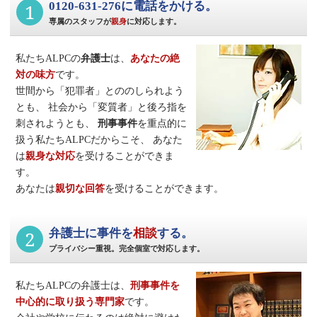
1
0120-631-276に電話をかける。
専属のスタッフが
親身
に対応します。
私たちALPCの
弁護士
は、
あなたの絶
対の味方
です。
世間から「犯罪者」とののしられよう
とも、
社会から「変質者」と後ろ指を
刺されようとも、
刑事事件
を重点的に
扱う私たちALPCだからこそ、
あなた
は
親身な対応
を受けることができま
す。
あなたは
親切な回答
を受けることができます。
2
弁護士に事件を
相談
する。
プライバシー重視。完全個室で対応します。
私たちALPCの弁護士は、
刑事事件
を
中心的に取り扱う専門家
です。