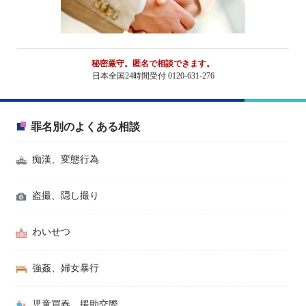
秘密厳守。匿名で相談できます。
日本全国24時間受付 0120-631-276
罪名別のよくある相談
痴漢、変態行為
盗撮、隠し撮り
わいせつ
強姦、婦女暴行
児童買春、援助交際