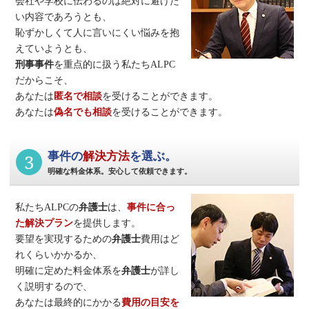
会社や学校に伝わるのは絶対に避けた
い内容であろうとも、
恥ずかしくて人に言いにくい悩みを抱
えていようとも、
刑事事件
を重点的に扱う私たちALPC
だからこそ、
あなたは
匿名で相談
を受けることができます。
あなたは
偽名でも相談
を受けることができます。
3
事件の
解決方法
を選ぶ。
明確な料金体系。安心して依頼できます。
私たちALPCの
弁護士
は、
事件に合っ
た解決プラン
を提供します。
要望を実現するための
弁護士
費用はど
れくらいかかるか、
明確に定めた料金体系を
弁護士
が詳し
く説明するので、
あなたは最終的にかかる
費用の目安を