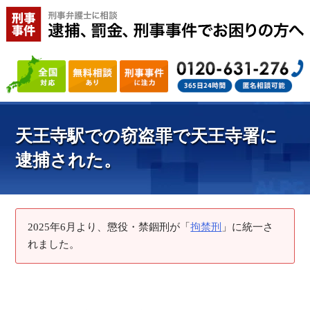
天王寺駅での窃盗罪で天王寺署に
逮捕された。
2025年6月より、懲役・禁錮刑が「
拘禁刑
」に統一さ
れました。