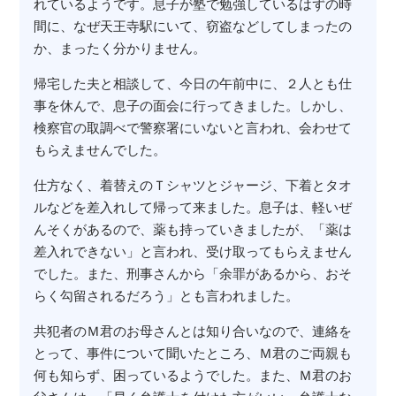
れているようです。息子が塾で勉強しているはずの時
間に、なぜ天王寺駅にいて、窃盗などしてしまったの
か、まったく分かりません。
帰宅した夫と相談して、今日の午前中に、２人とも仕
事を休んで、息子の面会に行ってきました。しかし、
検察官の取調べで警察署にいないと言われ、会わせて
もらえませんでした。
仕方なく、着替えのＴシャツとジャージ、下着とタオ
ルなどを差入れして帰って来ました。息子は、軽いぜ
んそくがあるので、薬も持っていきましたが、「薬は
差入れできない」と言われ、受け取ってもらえません
でした。また、刑事さんから「余罪があるから、おそ
らく勾留されるだろう」とも言われました。
共犯者のＭ君のお母さんとは知り合いなので、連絡を
とって、事件について聞いたところ、Ｍ君のご両親も
何も知らず、困っているようでした。また、Ｍ君のお