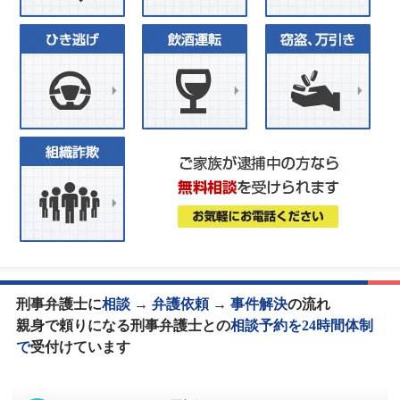
刑事弁護士に
相談
→
弁護依頼
→
事件解決
の流れ
親身で頼りになる刑事弁護士との
相談予約を24時間体制
で
受付けています